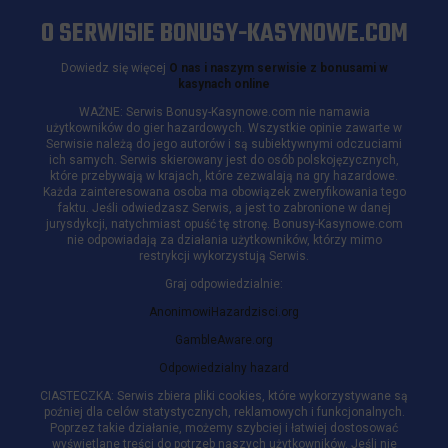
O SERWISIE BONUSY-KASYNOWE.COM
Dowiedz się więcej
O nas i naszym serwisie z bonusami w
kasynach online
WAŻNE: Serwis Bonusy-Kasynowe.com nie namawia
użytkowników do gier hazardowych. Wszystkie opinie zawarte w
Serwisie należą do jego autorów i są subiektywnymi odczuciami
ich samych. Serwis skierowany jest do osób polskojęzycznych,
które przebywają w krajach, które zezwalają na gry hazardowe.
Każda zainteresowana osoba ma obowiązek zweryfikowania tego
faktu. Jeśli odwiedzasz Serwis, a jest to zabronione w danej
jurysdykcji, natychmiast opuść tę stronę. Bonusy-Kasynowe.com
nie odpowiadają za działania użytkowników, którzy mimo
restrykcji wykorzystują Serwis.
Graj odpowiedzialnie:
AnonimowiHazardzisci.org
GambleAware.org
Odpowiedzialny hazard
CIASTECZKA: Serwis zbiera pliki cookies, które wykorzystywane są
poźniej dla celów statystycznych, reklamowych i funkcjonalnych.
Poprzez takie działanie, możemy szybciej i łatwiej dostosować
wyświetlane treści do potrzeb naszych użytkowników. Jeśli nie