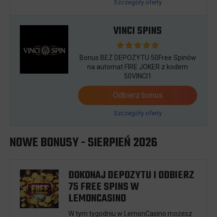
Szczegóły oferty
VINCI SPINS
Bonus BEZ DEPOZYTU 50Free Spinów
na automat FIRE JOKER z kodem
50VINCI1
Odbierz bonus
Szczegóły oferty
NOWE BONUSY - SIERPIEŃ 2026
DOKONAJ DEPOZYTU I ODBIERZ
75 FREE SPINS W
LEMONCASINO
W tym tygodniu w LemonCasino możesz