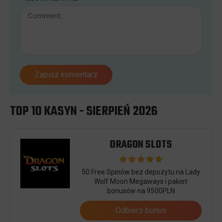
Zapisz komentarz
TOP 10 KASYN - SIERPIEŃ 2026
DRAGON SLOTS
50 Free Spinów bez depozytu na Lady
Wolf Moon Megaways i pakiet
bonusów na 9500PLN
Odbierz bonus