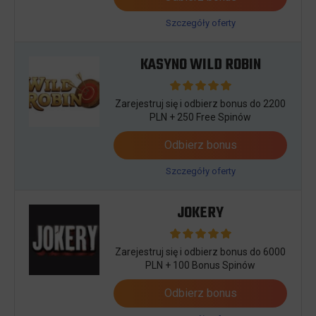
Szczegóły oferty
KASYNO WILD ROBIN
Zarejestruj się i odbierz bonus do 2200
PLN + 250 Free Spinów
Odbierz bonus
Szczegóły oferty
JOKERY
Zarejestruj się i odbierz bonus do 6000
PLN + 100 Bonus Spinów
Odbierz bonus