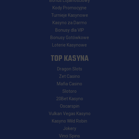
Bonus Lojalnościowy
Kody Promocyjne
Turnieje Kasynowe
Kasyno za Darmo
Bonusy dla VIP
Bonusy Gotówkowe
Loterie Kasynowe
TOP KASYNA
Dragon Slots
Zet Casino
Mafia Casino
Slotoro
20Bet Kasyno
Oscarspin
Vulkan Vegas Kasyno
Kasyno Wild Robin
Jokery
Vinci Spins