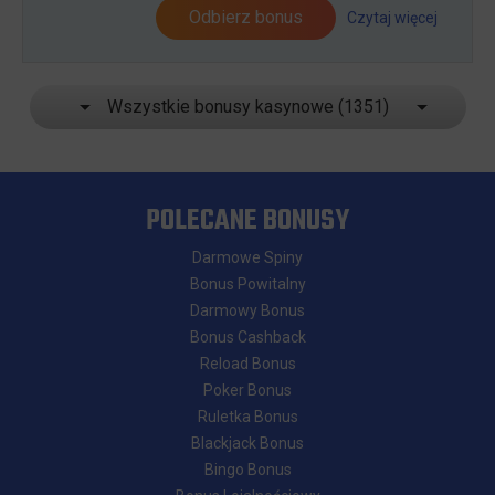
Odbierz bonus
Czytaj więcej
Wszystkie bonusy kasynowe
(1351)
POLECANE BONUSY
Darmowe Spiny
Bonus Powitalny
Darmowy Bonus
Bonus Cashback
Reload Bonus
Poker Bonus
Ruletka Bonus
Blackjack Bonus
Bingo Bonus