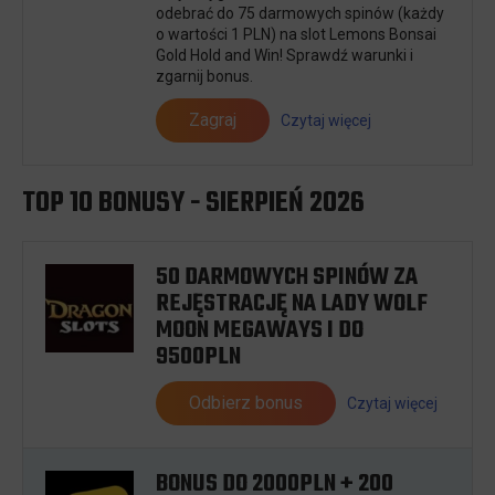
odebrać do 75 darmowych spinów (każdy
o wartości 1 PLN) na slot Lemons Bonsai
Gold Hold and Win! Sprawdź warunki i
zgarnij bonus.
Zagraj
Czytaj więcej
TOP 10 BONUSY - SIERPIEŃ 2026
50 DARMOWYCH SPINÓW ZA
REJĘSTRACJĘ NA LADY WOLF
MOON MEGAWAYS I DO
9500PLN
Odbierz bonus
Czytaj więcej
BONUS DO 2000PLN + 200