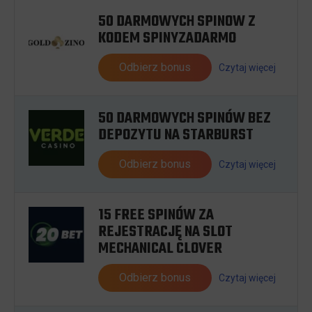
50 DARMOWYCH SPINOW Z
KODEM SPINYZADARMO
Odbierz bonus
Czytaj więcej
50 DARMOWYCH SPINÓW BEZ
DEPOZYTU NA STARBURST
Odbierz bonus
Czytaj więcej
15 FREE SPINÓW ZA
REJESTRACJĘ NA SLOT
MECHANICAL CLOVER
Odbierz bonus
Czytaj więcej