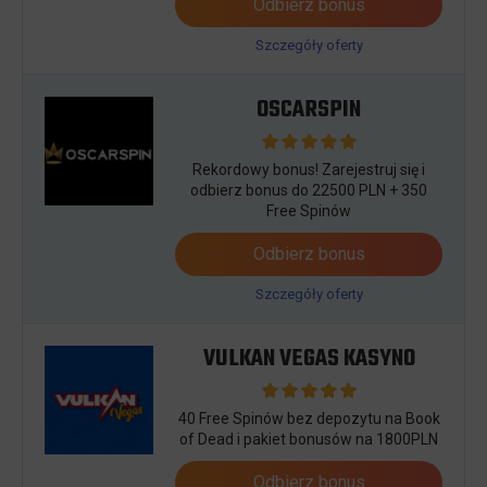
Odbierz bonus
Szczegóły oferty
OSCARSPIN
Rekordowy bonus! Zarejestruj się i
odbierz bonus do 22500 PLN + 350
Free Spinów
Odbierz bonus
Szczegóły oferty
VULKAN VEGAS KASYNO
40 Free Spinów bez depozytu na Book
of Dead i pakiet bonusów na 1800PLN
Odbierz bonus