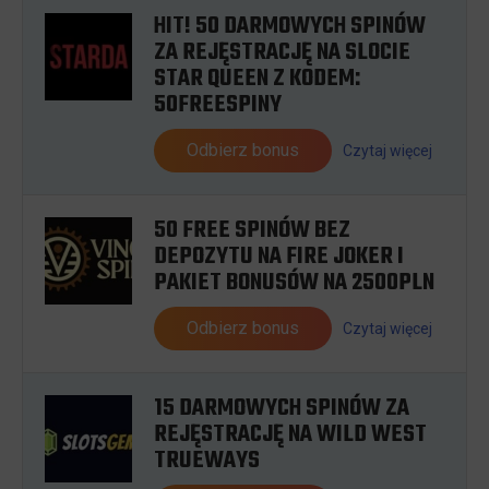
HIT! 50 DARMOWYCH SPINÓW
ZA REJĘSTRACJĘ NA SLOCIE
STAR QUEEN Z KODEM:
50FREESPINY
Odbierz bonus
Czytaj więcej
50 FREE SPINÓW BEZ
DEPOZYTU NA FIRE JOKER I
PAKIET BONUSÓW NA 2500PLN
Odbierz bonus
Czytaj więcej
15 DARMOWYCH SPINÓW ZA
REJĘSTRACJĘ NA WILD WEST
TRUEWAYS