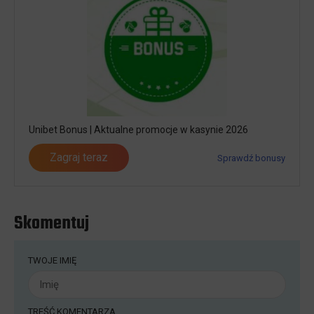
SLOTORO
30 Free Spinów bez depozytu -
Dodatkowo do 10000PLN przy wpłacie
i 250 Bonus Spins
Odbierz bonus
Szczegóły oferty
20BET KASYNO
Unibet Bonus | Aktualne promocje w kasynie 2026
Bonus bez depozytu 15 Free Spinów
Zagraj teraz
Sprawdź bonusy
na Mechanical Clover
Odbierz bonus
Szczegóły oferty
Skomentuj
TWOJE IMIĘ
TREŚĆ KOMENTARZA