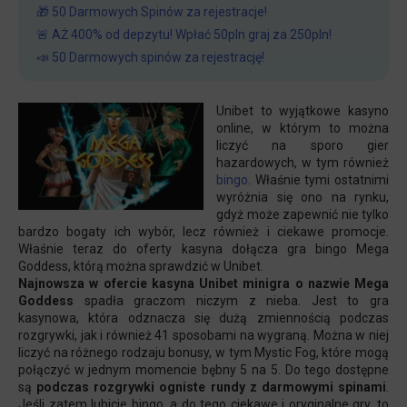
🎁 50 Darmowych Spinów za rejestracje!
🚨 AŻ 400% od depzytu! Wpłać 50pln graj za 250pln!
📣 50 Darmowych spinów za rejestrację!
Unibet to wyjątkowe kasyno
online, w którym to można
liczyć na sporo gier
hazardowych, w tym również
bingo
. Właśnie tymi ostatnimi
wyróżnia się ono na rynku,
gdyż może zapewnić nie tylko
bardzo bogaty ich wybór, lecz również i ciekawe promocje.
Właśnie teraz do oferty kasyna dołącza gra bingo Mega
Goddess, którą można sprawdzić w Unibet.
Najnowsza w ofercie kasyna Unibet minigra o nazwie Mega
Goddess
spadła graczom niczym z nieba. Jest to gra
kasynowa, która odznacza się dużą zmiennością podczas
rozgrywki, jak i również 41 sposobami na wygraną. Można w niej
liczyć na różnego rodzaju bonusy, w tym Mystic Fog, które mogą
połączyć w jednym momencie bębny 5 na 5. Do tego dostępne
są
podczas rozgrywki ogniste rundy z darmowymi spinami
.
Jeśli zatem lubicie bingo, a do tego ciekawe i oryginalne gry, to