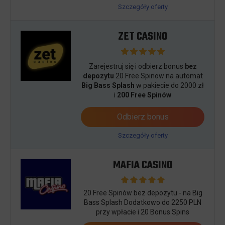
Szczegóły oferty
ZET CASINO
Zarejestruj się i odbierz bonus
bez
depozytu
20 Free Spinow na automat
Big Bass Splash
w pakiecie do 2000 zł
i
200 Free Spinów
Odbierz bonus
Szczegóły oferty
MAFIA CASINO
20 Free Spinów bez depozytu - na Big
Bass Splash Dodatkowo do 2250 PLN
przy wpłacie i 20 Bonus Spins