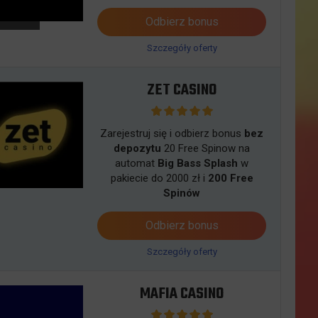
Odbierz bonus
Szczegóły oferty
ZET CASINO
Zarejestruj się i odbierz bonus
bez
depozytu
20 Free Spinow na
automat
Big Bass Splash
w
pakiecie do 2000 zł i
200 Free
Spinów
Odbierz bonus
Szczegóły oferty
MAFIA CASINO