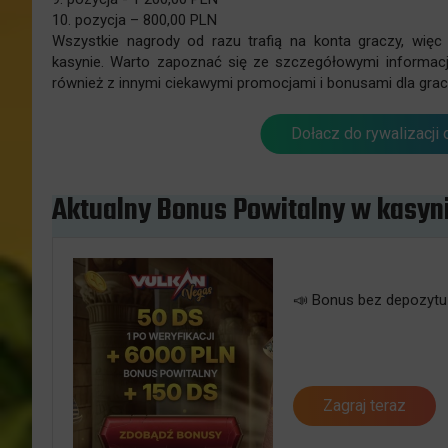
10. pozycja – 800,00 PLN
Wszystkie nagrody od razu trafią na konta graczy, wię
kasynie. Warto zapoznać się ze szczegółowymi informacja
również z innymi ciekawymi promocjami i bonusami dla grac
Dołacz do rywalizacji
Aktualny Bonus Powitalny w kasyn
📣 Bonus bez depozytu
Zagraj teraz