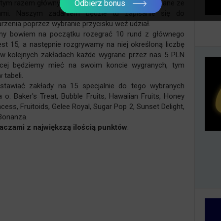
 tym razem głównym tematem są słodkości związane ze
Odbierz bonus
tami. Naszym zadaniem będzie tu zapisanie się do
rzenia poprzez wybranie przycisku weź udział.
simy bowiem na początku rozegrać 10 rund z głównego
st 15, a następnie rozgrywamy na niej określoną liczbę
to w kolejnych zakładach każde wygrane przez nas 5 PLN
ięcej będziemy mieć na swoim koncie wygranych, tym
tabeli.
tawiać zakłady na 15 specjalnie do tego wybranych
: Baker's Treat, Bubble Fruits, Hawaiian Fruits, Honey
ss, Fruitoids, Gelee Royal, Sugar Pop 2, Sunset Delight,
Bonanza.
aczami z największą ilością punktów
: