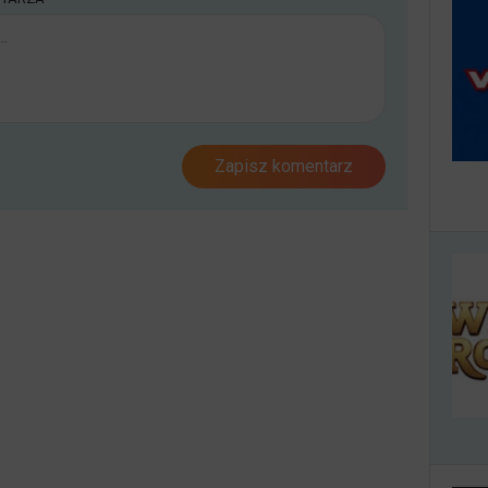
Zapisz komentarz