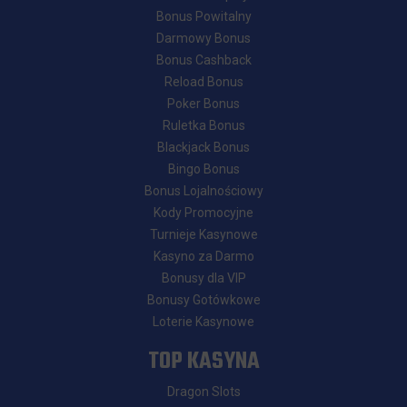
Bonus Powitalny
Darmowy Bonus
Bonus Cashback
Reload Bonus
Poker Bonus
Ruletka Bonus
Blackjack Bonus
Bingo Bonus
Bonus Lojalnościowy
Kody Promocyjne
Turnieje Kasynowe
Kasyno za Darmo
Bonusy dla VIP
Bonusy Gotówkowe
Loterie Kasynowe
TOP KASYNA
Dragon Slots