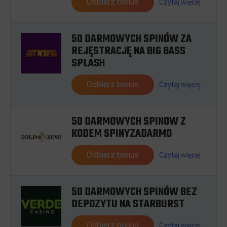
Odbierz bonus
Czytaj więcej
50 DARMOWYCH SPINÓW ZA
REJĘSTRACJĘ NA BIG BASS
SPLASH
Odbierz bonus
Czytaj więcej
50 DARMOWYCH SPINOW Z
KODEM SPINYZADARMO
Odbierz bonus
Czytaj więcej
50 DARMOWYCH SPINÓW BEZ
DEPOZYTU NA STARBURST
Odbierz bonus
Czytaj więcej