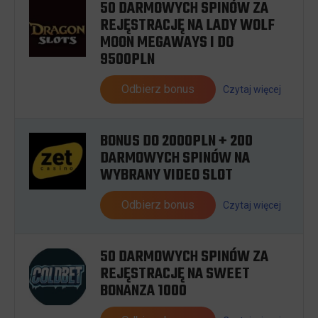
50 DARMOWYCH SPINÓW ZA
REJĘSTRACJĘ NA LADY WOLF
MOON MEGAWAYS I DO
9500PLN
Odbierz bonus
Czytaj więcej
BONUS DO 2000PLN + 200
DARMOWYCH SPINÓW NA
WYBRANY VIDEO SLOT
Odbierz bonus
Czytaj więcej
50 DARMOWYCH SPINÓW ZA
REJĘSTRACJĘ NA SWEET
BONANZA 1000