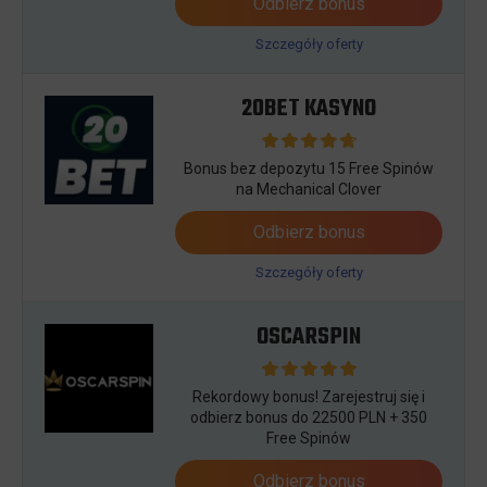
Odbierz bonus
Szczegóły oferty
20BET KASYNO
Bonus bez depozytu 15 Free Spinów
na Mechanical Clover
Odbierz bonus
Szczegóły oferty
OSCARSPIN
Rekordowy bonus! Zarejestruj się i
odbierz bonus do 22500 PLN + 350
Free Spinów
Odbierz bonus