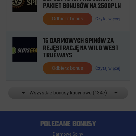
PAKIET BONUSÓW NA 2500PLN
Odbierz bonus
Czytaj więcej
15 DARMOWYCH SPINÓW ZA
REJĘSTRACJĘ NA WILD WEST
TRUEWAYS
Odbierz bonus
Czytaj więcej
Wszystkie bonusy kasynowe
(1347)
POLECANE BONUSY
Darmowe Spiny