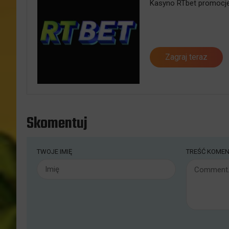
Kasyno RTbet promocje 
Zagraj teraz
Skomentuj
TWOJE IMIĘ
TREŚĆ KOME