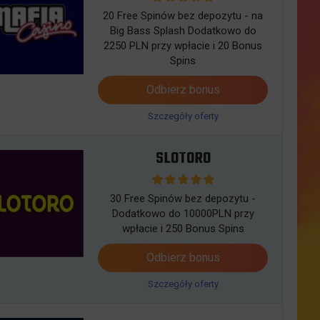
20 Free Spinów bez depozytu - na
Big Bass Splash Dodatkowo do
2250 PLN przy wpłacie i 20 Bonus
Spins
Odbierz bonus
Szczegóły oferty
SLOTORO
30 Free Spinów bez depozytu -
Dodatkowo do 10000PLN przy
wpłacie i 250 Bonus Spins
Odbierz bonus
Szczegóły oferty