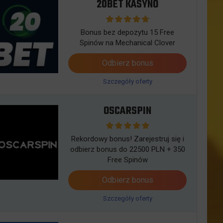
20BET KASYNO
Bonus bez depozytu 15 Free
Spinów na Mechanical Clover
Odbierz bonus
Szczegóły oferty
OSCARSPIN
Rekordowy bonus! Zarejestruj się i
odbierz bonus do 22500 PLN + 350
Free Spinów
Odbierz bonus
Szczegóły oferty