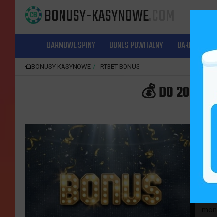
BONUSY-KASYNOWE
.COM
DARMOWE SPINY
BONUS POWITALNY
DARMOWY BO
BONUSY KASYNOWE
RTBET BONUS
💰 DO 2000 €
W k
nagr
któ
spin
mon
nag
w RT
Kli
mone