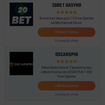
20BET KASYNO
Bonus bez depozytu 15 Free Spinów
na Mechanical Clover
Odbierz bonus
Szczegóły oferty
OSCARSPIN
Rekordowy bonus! Zarejestruj się i
odbierz bonus do 22500 PLN + 350
Free Spinów
Odbierz bonus
Szczegóły oferty