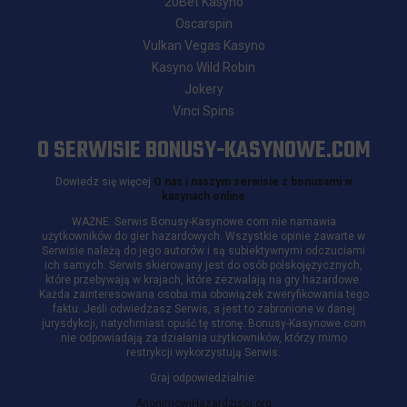
20Bet Kasyno
Oscarspin
Vulkan Vegas Kasyno
Kasyno Wild Robin
Jokery
Vinci Spins
O SERWISIE BONUSY-KASYNOWE.COM
Dowiedz się więcej
O nas i naszym serwisie z bonusami w
kasynach online
WAŻNE: Serwis Bonusy-Kasynowe.com nie namawia
użytkowników do gier hazardowych. Wszystkie opinie zawarte w
Serwisie należą do jego autorów i są subiektywnymi odczuciami
ich samych. Serwis skierowany jest do osób polskojęzycznych,
które przebywają w krajach, które zezwalają na gry hazardowe.
Każda zainteresowana osoba ma obowiązek zweryfikowania tego
faktu. Jeśli odwiedzasz Serwis, a jest to zabronione w danej
jurysdykcji, natychmiast opuść tę stronę. Bonusy-Kasynowe.com
nie odpowiadają za działania użytkowników, którzy mimo
restrykcji wykorzystują Serwis.
Graj odpowiedzialnie:
AnonimowiHazardzisci.org