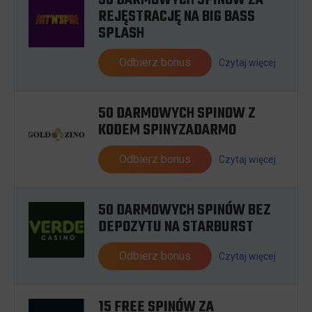
50 DARMOWYCH SPINÓW ZA
REJĘSTRACJĘ NA BIG BASS
SPLASH
Odbierz bonus
Czytaj więcej
50 DARMOWYCH SPINOW Z
KODEM SPINYZADARMO
Odbierz bonus
Czytaj więcej
50 DARMOWYCH SPINÓW BEZ
DEPOZYTU NA STARBURST
Odbierz bonus
Czytaj więcej
15 FREE SPINÓW ZA