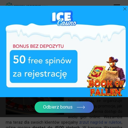
BONUSY-KASYNOWE
.COM
DARMOWE SPINY
BONUS POWITALNY
DARMOWY BONUS
BONUSY KASYNOWE
WAZAMBA BONUS
DO 4 500 ZŁ W RULETCE W ZRZUTY
NAGROD W WAZAMBA
Kasyno Wazamba cieszy się
coraz większym
powodzeniem wśród
klientów, między innymi z
tego względu, że organizuje
różnego rodzaju promocje, jak
Odbierz bonus
i również zapewnia dostęp do
wielu gier online. Wazamba
ma teraz dla swoich klientów specjalny
zrzut nagród w ruletce
,
gdzie można
dostać do 4500 złotych
. W kasynie Wazamba