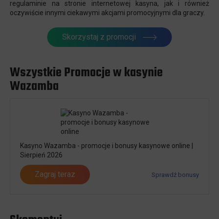
regulaminie na stronie internetowej kasyna, jak i również
oczywiście innymi ciekawymi akcjami promocyjnymi dla graczy.
Skorzystaj z promocji
Wszystkie Promocje w kasynie
Wazamba
Kasyno Wazamba - promocje i bonusy kasynowe online |
Sierpień 2026
Zagraj teraz
Sprawdź bonusy