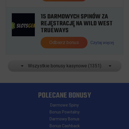
15 DARMOWYCH SPINÓW ZA
REJĘSTRACJĘ NA WILD WEST
TRUEWAYS
Odbierz bonus
Czytaj więcej
Wszystkie bonusy kasynowe
(1351)
POLECANE BONUSY
Darmowe Spiny
Bonus Powitalny
Darmowy Bonus
Bonus Cashback