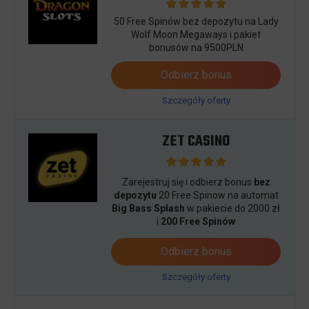
50 Free Spinów bez depozytu na Lady
Wolf Moon Megaways i pakiet
bonusów na 9500PLN
Odbierz bonus
Szczegóły oferty
ZET CASINO
Zarejestruj się i odbierz bonus
bez
depozytu
20 Free Spinow na automat
Big Bass Splash
w pakiecie do 2000 zł
i
200 Free Spinów
Odbierz bonus
Szczegóły oferty