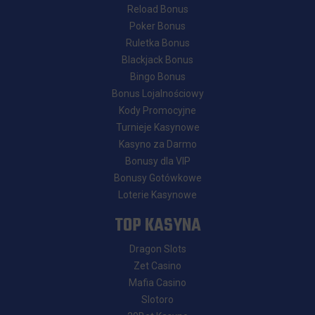
Reload Bonus
Poker Bonus
Ruletka Bonus
Blackjack Bonus
Bingo Bonus
Bonus Lojalnościowy
Kody Promocyjne
Turnieje Kasynowe
Kasyno za Darmo
Bonusy dla VIP
Bonusy Gotówkowe
Loterie Kasynowe
TOP KASYNA
Dragon Slots
Zet Casino
Mafia Casino
Slotoro