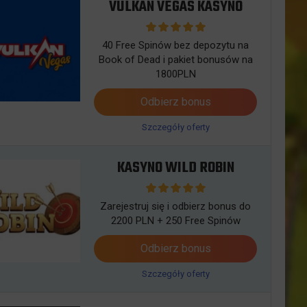
VULKAN VEGAS KASYNO
40 Free Spinów bez depozytu na
Book of Dead i pakiet bonusów na
1800PLN
Odbierz bonus
Szczegóły oferty
KASYNO WILD ROBIN
Zarejestruj się i odbierz bonus do
2200 PLN + 250 Free Spinów
Odbierz bonus
Szczegóły oferty