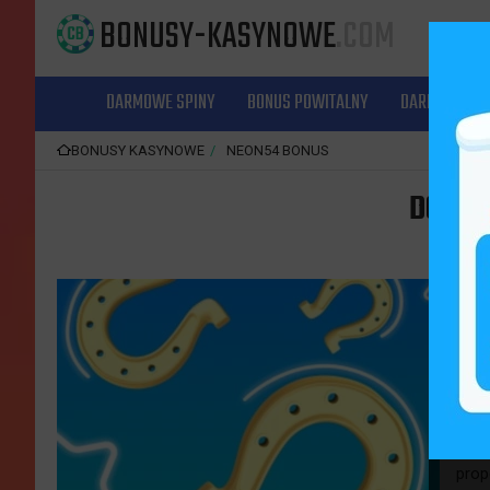
BONUSY-KASYNOWE
.COM
DARMOWE SPINY
BONUS POWITALNY
DARMOWY BO
BONUSY KASYNOWE
NEON54 BONUS
DO 40
Jeśl
do 
Ofer
dar
zga
Ofe
Neo
Moż
pro