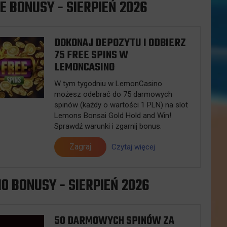
 BONUSY - SIERPIEŃ 2026
DOKONAJ DEPOZYTU I ODBIERZ
75 FREE SPINS W
LEMONCASINO
W tym tygodniu w LemonCasino
możesz odebrać do 75 darmowych
spinów (każdy o wartości 1 PLN) na slot
Lemons Bonsai Gold Hold and Win!
Sprawdź warunki i zgarnij bonus.
Zagraj
Czytaj więcej
10 BONUSY - SIERPIEŃ 2026
50 DARMOWYCH SPINÓW ZA