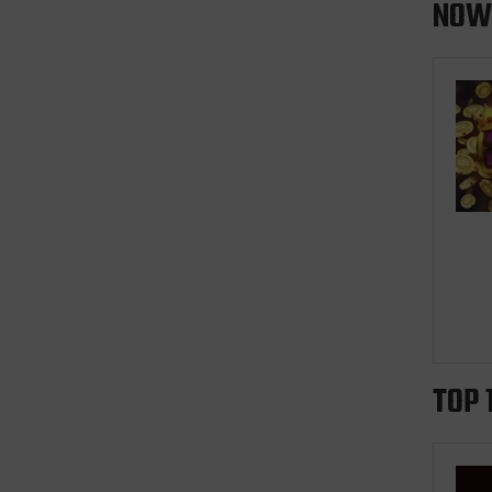
NOWE
CODZIENNE NAGRODY
GOTÓWKOWE Z BISONCASINO
BisonCasino uruchomiło promocję
Kalamba Kash Drops, w której gracze
mogą zdobywać losowe nagrody w
ramach specjalnych zrzutów
bonusowych.
Zagraj
Czytaj więcej
TOP 