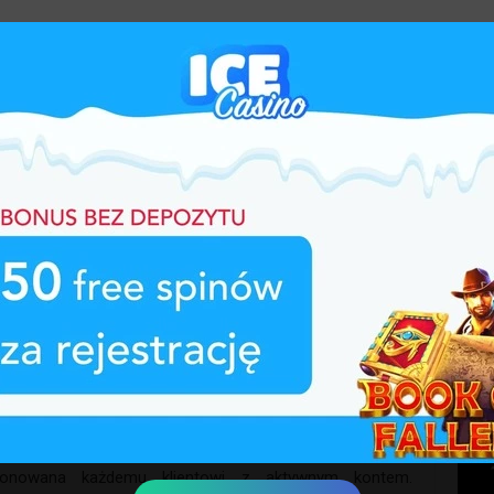
BONUS BEZ DEPOZYT
NUS
BONUS CASHBACK
RELOAD BONUS
POKER BONUS
RULE
 DARMOWYCH SPINÓW Z DEPOZYTEM W 
TOP 
i lubicie darmowe spiny, to z pewnością przypadnie Wam
gustu oferta przygotowana przez
kasyno Neon54
.
uje ono bowiem swoim klientom możliwość dostawania
mowych spinów za depozyty
. Każdego dnia można
rnąć minimum
40 żetonów na grę
.
rta zatytułowana jako Free Spins Whirl w kasynie
n54
to wyjątkowa szansa na zdobywanie free spinów.
na z niej skorzystać
od 16 do 26 maja
i jest
ponowana każdemu klientowi z aktywnym kontem.