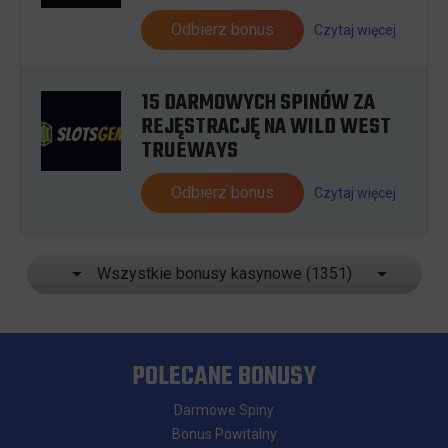
Odbierz bonus
Czytaj więcej
15 DARMOWYCH SPINÓW ZA
REJĘSTRACJĘ NA WILD WEST
TRUEWAYS
Odbierz bonus
Czytaj więcej
Wszystkie bonusy kasynowe
(1351)
POLECANE BONUSY
Darmowe Spiny
Bonus Powitalny