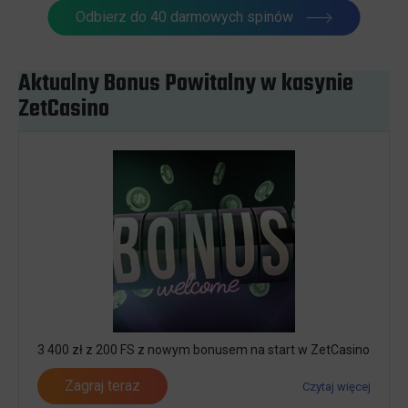
Odbierz do 40 darmowych spinów
Aktualny Bonus Powitalny w kasynie
ZetCasino
3 400 zł z 200 FS z nowym bonusem na start w ZetCasino
Zagraj teraz
Czytaj więcej