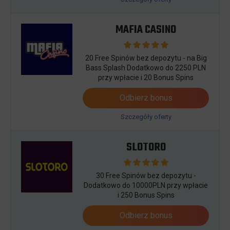
MAFIA CASINO
20 Free Spinów bez depozytu - na Big
Bass Splash Dodatkowo do 2250 PLN
przy wpłacie i 20 Bonus Spins
Odbierz bonus
Szczegóły oferty
SLOTORO
30 Free Spinów bez depozytu -
Dodatkowo do 10000PLN przy wpłacie
i 250 Bonus Spins
Odbierz bonus