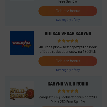
Free Spinów
Odbierz bonus
Szczegóły oferty
VULKAN VEGAS KASYNO
40 Free Spinów bez depozytu na Book
of Dead i pakiet bonusów na 1800PLN
Odbierz bonus
Szczegóły oferty
KASYNO WILD ROBIN
Zarejestruj się i odbierz bonus do 2200
PLN + 250 Free Spinów