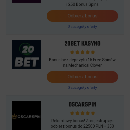
i 250 Bonus Spins
Odbierz bonus
Szczegóły oferty
20BET KASYNO
Bonus bez depozytu 15 Free Spinów
na Mechanical Clover
Odbierz bonus
Szczegóły oferty
OSCARSPIN
Rekordowy bonus! Zarejestruj się i
odbierz bonus do 22500 PLN + 350