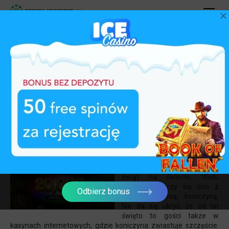
BONUSY-KASYNOWE
.COM
DARMOWE SPINY
BONUS POWITALNY
DARMOWY BONUS
BONUSY KASYNOWE
GGBET BONUS
DOŁACZ DO ROZGRYWEK
SPINOMENAL I PODZIEL 20 000€ W
GGBET
Dzień Świętego Patryka jest
jednym z najbardziej znanych
świąt na świecie. Wielu
osobom kojarzy się ono z
Odbierz bonus
piwem, zielenią, koniczyną.
Nie da się ukryć, że od lat
święto to gości także w
kasynach internetowych, gdzie koniczyna zwiastuje szczęście.