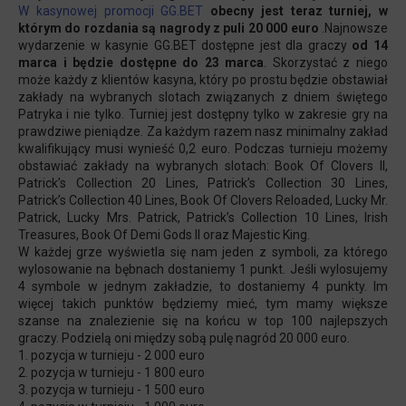
W kasynowej promocji GG.BET
obecny jest teraz turniej, w
którym do rozdania są nagrody z puli 20 000 euro
.Najnowsze
wydarzenie w kasynie GG.BET dostępne jest dla graczy
od 14
marca i będzie dostępne do 23 marca
. Skorzystać z niego
może każdy z klientów kasyna, który po prostu będzie obstawiał
zakłady na wybranych slotach związanych z dniem świętego
Patryka i nie tylko. Turniej jest dostępny tylko w zakresie gry na
prawdziwe pieniądze. Za każdym razem nasz minimalny zakład
kwalifikujący musi wynieść 0,2 euro. Podczas turnieju możemy
obstawiać zakłady na wybranych slotach: Book Of Clovers II,
Patrick’s Collection 20 Lines, Patrick’s Collection 30 Lines,
Patrick’s Collection 40 Lines, Book Of Clovers Reloaded, Lucky Mr.
Patrick, Lucky Mrs. Patrick, Patrick’s Collection 10 Lines, Irish
Treasures, Book Of Demi Gods II oraz Majestic King.
W każdej grze wyświetla się nam jeden z symboli, za którego
wylosowanie na bębnach dostaniemy 1 punkt. Jeśli wylosujemy
4 symbole w jednym zakładzie, to dostaniemy 4 punkty. Im
więcej takich punktów będziemy mieć, tym mamy większe
szanse na znalezienie się na końcu w top 100 najlepszych
graczy. Podzielą oni między sobą pulę nagród 20 000 euro.
1. pozycja w turnieju - 2 000 euro
2. pozycja w turnieju - 1 800 euro
3. pozycja w turnieju - 1 500 euro