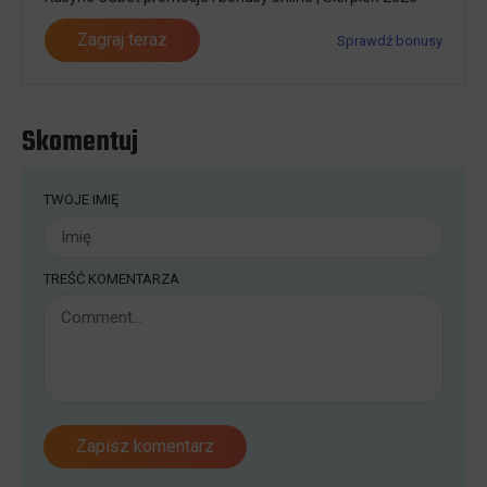
Zagraj teraz
Sprawdź bonusy
Skomentuj
TWOJE IMIĘ
TREŚĆ KOMENTARZA
Zapisz komentarz