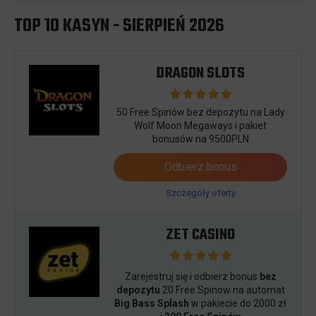
TOP 10 KASYN - SIERPIEŃ 2026
DRAGON SLOTS
50 Free Spinów bez depozytu na Lady
Wolf Moon Megaways i pakiet
bonusów na 9500PLN
Odbierz bonus
Szczegóły oferty
ZET CASINO
Zarejestruj się i odbierz bonus
bez
depozytu
20 Free Spinow na automat
Big Bass Splash
w pakiecie do 2000 zł