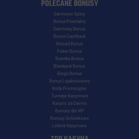
POLECANE BONUSY
Darmowe Spiny
Bonus Powitalny
Darmowy Bonus
Bonus Cashback
Reload Bonus
Poker Bonus
Ruletka Bonus
Blackjack Bonus
Bingo Bonus
Bonus Lojalnościowy
Kody Promocyjne
Turnieje Kasynowe
Kasyno za Darmo
Bonusy dla VIP
Bonusy Gotówkowe
Loterie Kasynowe