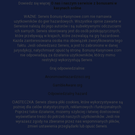
Dowiedz się więcej
O nas i naszym serwisie z bonusami w
kasynach online
WAŻNE: Serwis Bonusy-Kasynowe.com nie namawia
użytkowników do gier hazardowych. Wszystkie opinie zawarte w
Serwisie należą do jego autorów i są subiektywnymi odczuciami
ich samych. Serwis skierowany jest do osób polskojęzycznych,
które przebywają w krajach, które zezwalają na gry hazardowe.
Każda zainteresowana osoba ma obowiązek zweryfikowania tego
faktu. Jeśli odwiedzasz Serwis, a jest to zabronione w danej
jurysdykcji, natychmiast opuść tę stronę. Bonusy-Kasynowe.com
nie odpowiadają za działania użytkowników, którzy mimo
restrykcji wykorzystują Serwis.
Graj odpowiedzialnie:
AnonimowiHazardzisci.org
GambleAware.org
Odpowiedzialny hazard
CIASTECZKA: Serwis zbiera pliki cookies, które wykorzystywane są
poźniej dla celów statystycznych, reklamowych i funkcjonalnych.
Poprzez takie działanie, możemy szybciej i łatwiej dostosować
wyświetlane treści do potrzeb naszych użytkowników. Jeśli nie
wyrażasz zgody na zbieranie przez nas wspomnianych plików,
zmień ustawienia przeglądarki lub opuść Serwis.