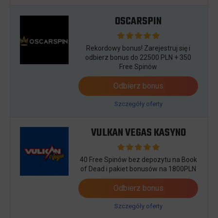
OSCARSPIN
Rekordowy bonus! Zarejestruj się i
odbierz bonus do 22500 PLN + 350
Free Spinów
Odbierz bonus
Szczegóły oferty
VULKAN VEGAS KASYNO
40 Free Spinów bez depozytu na Book
of Dead i pakiet bonusów na 1800PLN
Odbierz bonus
Szczegóły oferty