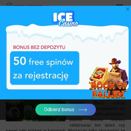
BONUSY-KASYNOWE
.COM
DARMOWE SPINY
BONUS POWITALNY
DARMOWY BONUS
BONUSY KASYNOWE
LUCKY BIRD BONUS
🏆 DOŁĄCZ DO RYWALIZACJI O
CZĘŚĆ Z 10000ZŁ Z LUCKY BIRD
Z pewnością Dzień Świętego
Patryka to ważne wydarzenie
dla każdego Irlandczyka, ale
także i miłośnika piwa, dobrej
zabawy. Warto jednak
wiedzieć, że świętowanie nie
Odbierz bonus
ogranicza się tylko do klubów i
pubów. Można również
celebrować ten dzień czy
nawet cały tydzień w kasynach. Wystarczy tylko skorzystać ze