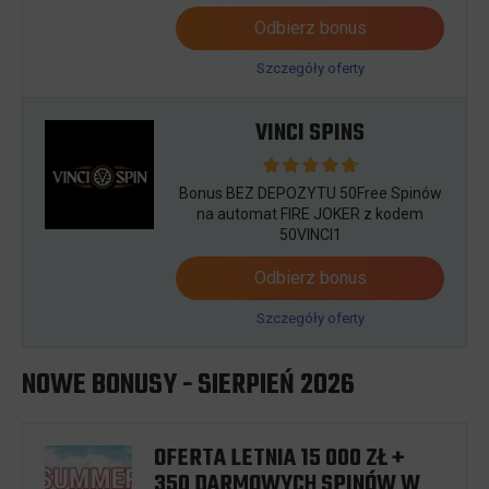
Odbierz bonus
Szczegóły oferty
VINCI SPINS
Bonus BEZ DEPOZYTU 50Free Spinów
na automat FIRE JOKER z kodem
50VINCI1
Odbierz bonus
Szczegóły oferty
NOWE BONUSY - SIERPIEŃ 2026
OFERTA LETNIA 15 000 ZŁ +
350 DARMOWYCH SPINÓW W