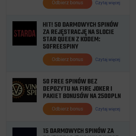
Odbierz bonus
Czytaj więcej
HIT! 50 DARMOWYCH SPINÓW
ZA REJĘSTRACJĘ NA SLOCIE
STAR QUEEN Z KODEM:
50FREESPINY
Odbierz bonus
Czytaj więcej
50 FREE SPINÓW BEZ
DEPOZYTU NA FIRE JOKER I
PAKIET BONUSÓW NA 2500PLN
Odbierz bonus
Czytaj więcej
15 DARMOWYCH SPINÓW ZA