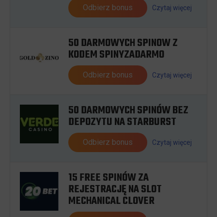
Odbierz bonus
Czytaj więcej
50 DARMOWYCH SPINOW Z
KODEM SPINYZADARMO
Odbierz bonus
Czytaj więcej
50 DARMOWYCH SPINÓW BEZ
DEPOZYTU NA STARBURST
Odbierz bonus
Czytaj więcej
15 FREE SPINÓW ZA
REJESTRACJĘ NA SLOT
MECHANICAL CLOVER