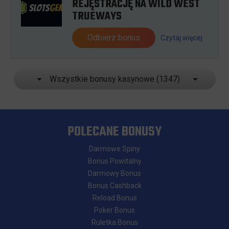
REJĘSTRACJĘ NA WILD WEST
TRUEWAYS
Odbierz bonus
Czytaj więcej
Wszystkie bonusy kasynowe
(1347)
POLECANE BONUSY
Darmowe Spiny
Bonus Powitalny
Darmowy Bonus
Bonus Cashback
Reload Bonus
Poker Bonus
Ruletka Bonus