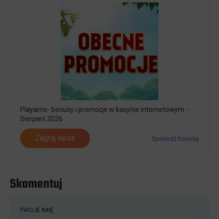
Playamo- bonusy i promocje w kasynie internetowym -
Sierpień 2026
Zagraj teraz
Sprawdź bonusy
Skomentuj
TWOJE IMIĘ