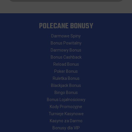
POLECANE BONUSY
Darmowe Spiny
Bonus Powitalny
Darmowy Bonus
Bonus Cashback
Reload Bonus
Poker Bonus
Ruletka Bonus
Blackjack Bonus
Bingo Bonus
Bonus Lojalnościowy
Kody Promocyjne
Turnieje Kasynowe
Kasyno za Darmo
Bonusy dla VIP