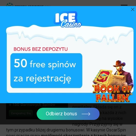
BONUSY-KASYNOWE
.COM
DARMOWE SPINY
BONUS POWITALNY
DARMOWY BONUS
BONUSY KASYNOWE
OSCARSPIN BONUS
🤓 ODBIERZ GOTÓWKĘ I DO 150 FREE
SPINS W BONUSIE OSCARSPIN
OscarSpin to nowe kasyno
internetowe
, które
przygotowało dla swoich
klientów
interesujący pakiet
powitalny
. Składa się on z
trzech części, a każda z nich
Odbierz bonus
oferuje szansę na wysokie
nagrody. Przyjrzyjmy się w
tym przypadku bliżej drugiemu bonusowi. W kasynie OscarSpin
nowi gracze mają
możliwość skorzystania z trzech bonusów