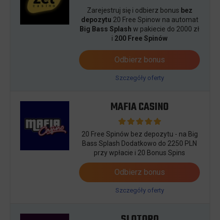
Zarejestruj się i odbierz bonus
bez
depozytu
20 Free Spinow na automat
Big Bass Splash
w pakiecie do 2000 zł
i
200 Free Spinów
Odbierz bonus
Szczegóły oferty
MAFIA CASINO
20 Free Spinów bez depozytu - na Big
Bass Splash Dodatkowo do 2250 PLN
przy wpłacie i 20 Bonus Spins
Odbierz bonus
Szczegóły oferty
SLOTORO