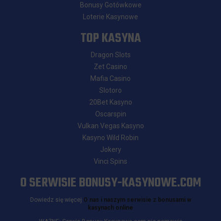
Bonusy Gotówkowe
Loterie Kasynowe
TOP KASYNA
Dragon Slots
Zet Casino
Mafia Casino
Slotoro
20Bet Kasyno
Oscarspin
Vulkan Vegas Kasyno
Kasyno Wild Robin
Jokery
Vinci Spins
O SERWISIE BONUSY-KASYNOWE.COM
Dowiedz się więcej
O nas i naszym serwisie z bonusami w
kasynach online