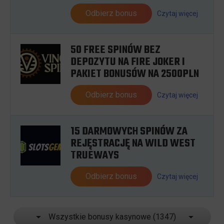
Odbierz bonus
Czytaj więcej
50 FREE SPINÓW BEZ
DEPOZYTU NA FIRE JOKER I
PAKIET BONUSÓW NA 2500PLN
Odbierz bonus
Czytaj więcej
15 DARMOWYCH SPINÓW ZA
REJĘSTRACJĘ NA WILD WEST
TRUEWAYS
Odbierz bonus
Czytaj więcej
Wszystkie bonusy kasynowe
(1347)