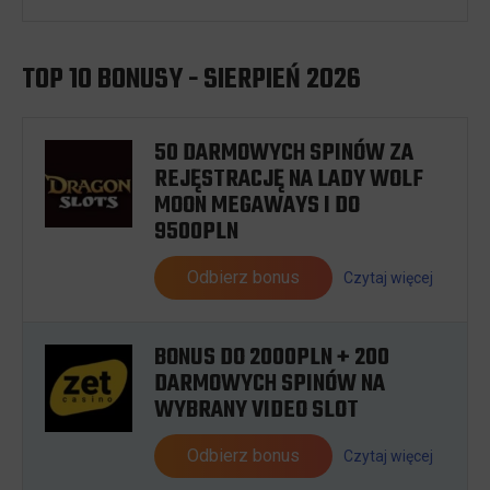
TOP 10 BONUSY - SIERPIEŃ 2026
50 DARMOWYCH SPINÓW ZA
REJĘSTRACJĘ NA LADY WOLF
MOON MEGAWAYS I DO
9500PLN
Odbierz bonus
Czytaj więcej
BONUS DO 2000PLN + 200
DARMOWYCH SPINÓW NA
WYBRANY VIDEO SLOT
Odbierz bonus
Czytaj więcej