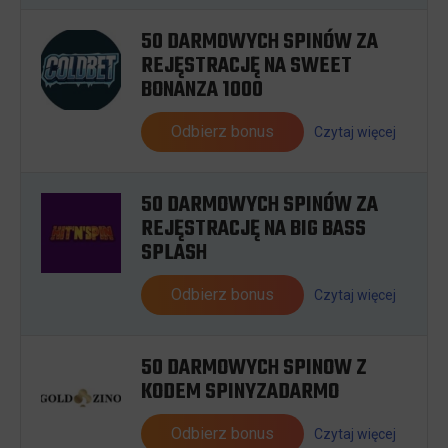
50 DARMOWYCH SPINÓW ZA
REJĘSTRACJĘ NA SWEET
BONANZA 1000
Odbierz bonus
Czytaj więcej
50 DARMOWYCH SPINÓW ZA
REJĘSTRACJĘ NA BIG BASS
SPLASH
Odbierz bonus
Czytaj więcej
50 DARMOWYCH SPINOW Z
KODEM SPINYZADARMO
Odbierz bonus
Czytaj więcej