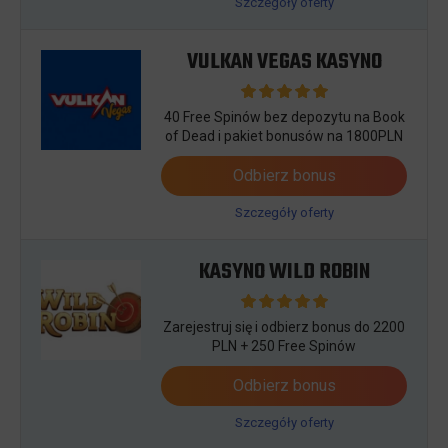
Szczegóły oferty
VULKAN VEGAS KASYNO
40 Free Spinów bez depozytu na Book
of Dead i pakiet bonusów na 1800PLN
Odbierz bonus
Szczegóły oferty
KASYNO WILD ROBIN
Zarejestruj się i odbierz bonus do 2200
PLN + 250 Free Spinów
Odbierz bonus
Szczegóły oferty