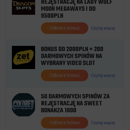
REJĘSTRACJĘ NA LADY WOLF
MOON MEGAWAYS I DO
9500PLN
Odbierz bonus
Czytaj więcej
BONUS DO 2000PLN + 200
DARMOWYCH SPINÓW NA
WYBRANY VIDEO SLOT
Odbierz bonus
Czytaj więcej
50 DARMOWYCH SPINÓW ZA
REJĘSTRACJĘ NA SWEET
BONANZA 1000
Odbierz bonus
Czytaj więcej