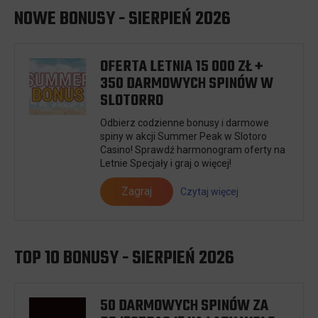
NOWE BONUSY - SIERPIEŃ 2026
OFERTA LETNIA 15 000 ZŁ +
350 DARMOWYCH SPINÓW W
SLOTORRO
Odbierz codzienne bonusy i darmowe
spiny w akcji Summer Peak w Slotoro
Casino! Sprawdź harmonogram oferty na
Letnie Specjały i graj o więcej!
Zagraj
Czytaj więcej
TOP 10 BONUSY - SIERPIEŃ 2026
50 DARMOWYCH SPINÓW ZA