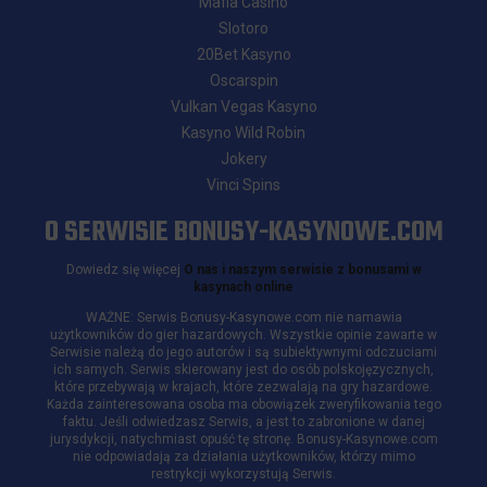
Mafia Casino
Slotoro
20Bet Kasyno
Oscarspin
Vulkan Vegas Kasyno
Kasyno Wild Robin
Jokery
Vinci Spins
O SERWISIE BONUSY-KASYNOWE.COM
Dowiedz się więcej
O nas i naszym serwisie z bonusami w
kasynach online
WAŻNE: Serwis Bonusy-Kasynowe.com nie namawia
użytkowników do gier hazardowych. Wszystkie opinie zawarte w
Serwisie należą do jego autorów i są subiektywnymi odczuciami
ich samych. Serwis skierowany jest do osób polskojęzycznych,
które przebywają w krajach, które zezwalają na gry hazardowe.
Każda zainteresowana osoba ma obowiązek zweryfikowania tego
faktu. Jeśli odwiedzasz Serwis, a jest to zabronione w danej
jurysdykcji, natychmiast opuść tę stronę. Bonusy-Kasynowe.com
nie odpowiadają za działania użytkowników, którzy mimo
restrykcji wykorzystują Serwis.