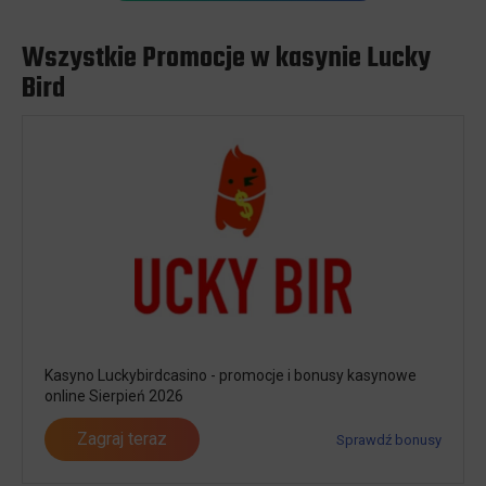
Wszystkie Promocje w kasynie Lucky
Bird
Kasyno Luckybirdcasino - promocje i bonusy kasynowe
online Sierpień 2026
Zagraj teraz
Sprawdź bonusy