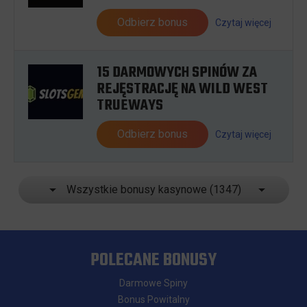
Odbierz bonus
Czytaj więcej
15 DARMOWYCH SPINÓW ZA
REJĘSTRACJĘ NA WILD WEST
TRUEWAYS
Odbierz bonus
Czytaj więcej
Wszystkie bonusy kasynowe
(1347)
POLECANE BONUSY
Darmowe Spiny
Bonus Powitalny