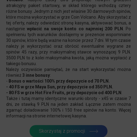
atrakcyjny pakiet startowy, w skład którego wchodzą cztery
różne bonusy. Jednym z nich jest właśnie 30 darmowych spinów,
które można wykorzystać w grze Coin Volcano. Aby skorzystać z
tej oferty, należy odwiedzić stronę kasyna, aktywować bonus, a
następnie
wpłacić na swoje konto co najmniej 200 PLN
. Po
spełnieniu tych warunków dostajemy w prezencie wspomniane
30 spinów, które będą ważne na koncie przez 7 dni. W tym czasie
należy je wykorzystać oraz obrócić ewentualne wygrane ze
spinów 45 razy, przy maksymalnej stawce wynoszącej 9 PLN.
3500 PLN to z kolei maksymalna kwota, jaką można wypłacić z
takiego bonusu.
Należy oczywiście pamiętać, że na start wykorzystać można
również
3 inne bonusy
:
-
Bonus o wartości 100% przy depozycie od 70 PLN.
- 40 FS w grze Maya Sun, przy depozycie od 350 PLN.
- 80 FS w grze Hot Fire Fruits, przy depozycie od 400 PLN
.
Także i tutaj mamy identyczne warunki obroty - x45 w czasie 7
dni, ze stawką 9 PLN na jeden zakład. Łącznie zatem można
zgarnąć doładowanie 100% i 150 free spinów na konto. Więcej
informacji na stronie internetowej kasyna.
Skorzystaj z promocji