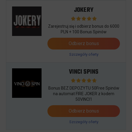
JOKERY
Zarejestruj się i odbierz bonus do 6000
PLN + 100 Bonus Spinów
Odbierz bonus
Szczegóły oferty
VINCI SPINS
Bonus BEZ DEPOZYTU 50Free Spinów
na automat FIRE JOKER z kodem
50VINCI1
Odbierz bonus
Szczegóły oferty