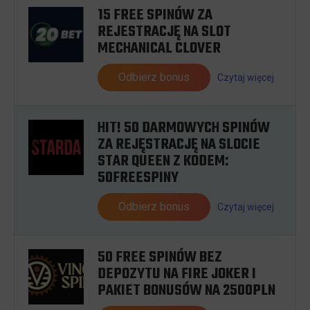
15 FREE SPINÓW ZA
REJESTRACJĘ NA SLOT
MECHANICAL CLOVER
Odbierz bonus
Czytaj więcej
HIT! 50 DARMOWYCH SPINÓW
ZA REJĘSTRACJĘ NA SLOCIE
STAR QUEEN Z KODEM:
50FREESPINY
Odbierz bonus
Czytaj więcej
50 FREE SPINÓW BEZ
DEPOZYTU NA FIRE JOKER I
PAKIET BONUSÓW NA 2500PLN