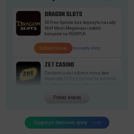
DRAGON SLOTS
50 Free Spinów bez depozytu na Lady
Wolf Moon Megaways i pakiet
bonusów na 9500PLN
Odbierz bonus
Szczegóły oferty
ZET CASINO
Zarejestruj się i odbierz bonus
bez
depozytu
20 Free Spinow na automat
Big Bass Splash
w pakiecie do 2000 zł
i
200 Free Spinów
Pokaż więcej
Odbierz bonus
Szczegóły oferty
MAFIA CASINO
Sięgnij po darmowe spiny
20 Free Spinów bez depozytu - na Big