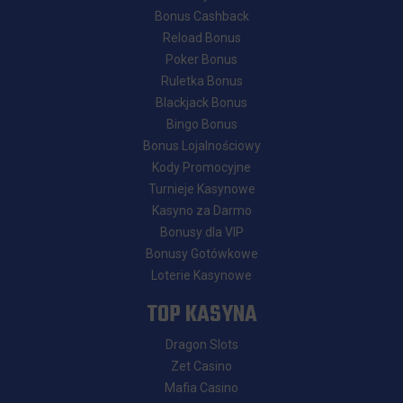
Bonus Cashback
Reload Bonus
Poker Bonus
Ruletka Bonus
Blackjack Bonus
Bingo Bonus
Bonus Lojalnościowy
Kody Promocyjne
Turnieje Kasynowe
Kasyno za Darmo
Bonusy dla VIP
Bonusy Gotówkowe
Loterie Kasynowe
TOP KASYNA
Dragon Slots
Zet Casino
Mafia Casino