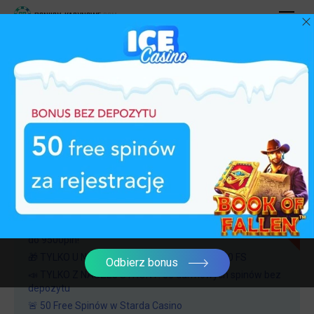
BONUSY-KASYNOWE
.COM
DARMOWE SPINY
BONUS POWITALNY
DARMOWY BONUS
BONUSY KASYNOWE
ENERGYCASINO BONUS
MARCOWE SZALEŃSTWO Z 1000 FREE
SPINS W ENERGYCASINO
FREE SPINY
Zapraszamy po free spiny:
🎁 50 Darmowych Spinów za rejestracje! I bonus powitalny
do 9500pln!
🎁 TYLKO U NAS! 150% aż do 800EUR oraz 200 FS
Odbierz bonus
📣 TYLKO Z NASZEJ STRONY! 50 darmowych spinów bez
depozytu
🚨 50 Free Spinów w Starda Casino