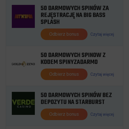
50 DARMOWYCH SPINÓW ZA
REJĘSTRACJĘ NA BIG BASS
SPLASH
Odbierz bonus
Czytaj więcej
50 DARMOWYCH SPINOW Z
KODEM SPINYZADARMO
Odbierz bonus
Czytaj więcej
50 DARMOWYCH SPINÓW BEZ
DEPOZYTU NA STARBURST
Odbierz bonus
Czytaj więcej