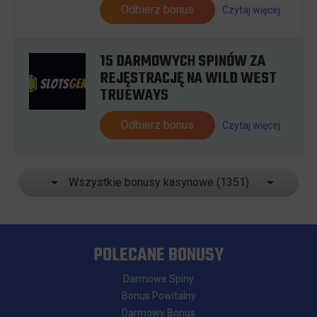
Odbierz bonus
Czytaj więcej
15 DARMOWYCH SPINÓW ZA
REJĘSTRACJĘ NA WILD WEST
TRUEWAYS
Odbierz bonus
Czytaj więcej
Wszystkie bonusy kasynowe
(1351)
POLECANE BONUSY
Darmowe Spiny
Bonus Powitalny
Darmowy Bonus