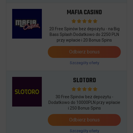
MAFIA CASINO
20 Free Spinów bez depozytu - na Big
Bass Splash Dodatkowo do 2250 PLN
przy wpłacie i 20 Bonus Spins
Odbierz bonus
Szczegóły oferty
SLOTORO
30 Free Spinów bez depozytu -
Dodatkowo do 10000PLN przy wpłacie
i 250 Bonus Spins
Odbierz bonus
Szczegóły oferty