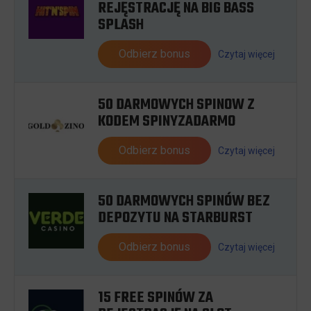
REJĘSTRACJĘ NA BIG BASS
SPLASH
Odbierz bonus
Czytaj więcej
50 DARMOWYCH SPINOW Z
KODEM SPINYZADARMO
Odbierz bonus
Czytaj więcej
50 DARMOWYCH SPINÓW BEZ
DEPOZYTU NA STARBURST
Odbierz bonus
Czytaj więcej
15 FREE SPINÓW ZA