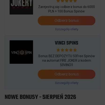
Zarejestruj się i odbierz bonus do 6000
PLN + 100 Bonus Spinów
Odbierz bonus
Szczegóły oferty
VINCI SPINS
Bonus BEZ DEPOZYTU 50Free Spinów
na automat FIRE JOKER z kodem
50VINCI1
Odbierz bonus
Szczegóły oferty
NOWE BONUSY - SIERPIEŃ 2026