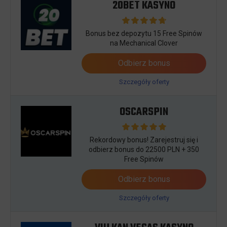
20BET KASYNO
Bonus bez depozytu 15 Free Spinów
na Mechanical Clover
Odbierz bonus
Szczegóły oferty
OSCARSPIN
Rekordowy bonus! Zarejestruj się i
odbierz bonus do 22500 PLN + 350
Free Spinów
Odbierz bonus
Szczegóły oferty