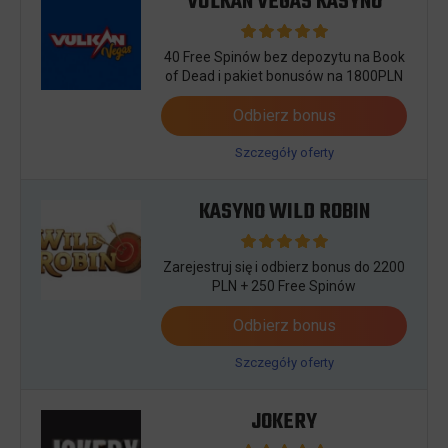
VULKAN VEGAS KASYNO
40 Free Spinów bez depozytu na Book
of Dead i pakiet bonusów na 1800PLN
Odbierz bonus
Szczegóły oferty
KASYNO WILD ROBIN
Zarejestruj się i odbierz bonus do 2200
PLN + 250 Free Spinów
Odbierz bonus
Szczegóły oferty
JOKERY