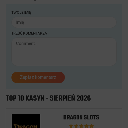
TWOJE IMIĘ
TREŚĆ KOMENTARZA
Zapisz komentarz
TOP 10 KASYN - SIERPIEŃ 2026
DRAGON SLOTS