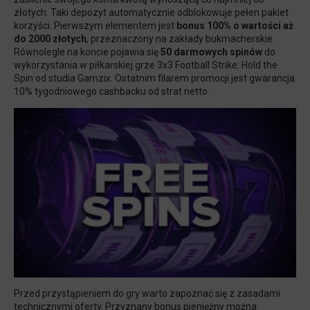
złotych. Taki depozyt automatycznie odblokowuje pełen pakiet
korzyści. Pierwszym elementem jest
bonus 100% o wartości aż
do 2000 złotych
, przeznaczony na zakłady bukmacherskie.
Równolegle na koncie pojawia się
50 darmowych spinów
do
wykorzystania w piłkarskiej grze 3x3 Football Strike: Hold the
Spin od studia Gamzix. Ostatnim filarem promocji jest gwarancja
10% tygodniowego cashbacku od strat netto.
Przed przystąpieniem do gry warto zapoznać się z zasadami
technicznymi oferty. Przyznany bonus pieniężny można