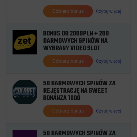
Odbierz bonus
Czytaj więcej
BONUS DO 2000PLN + 200
DARMOWYCH SPINÓW NA
WYBRANY VIDEO SLOT
Odbierz bonus
Czytaj więcej
50 DARMOWYCH SPINÓW ZA
REJĘSTRACJĘ NA SWEET
BONANZA 1000
Odbierz bonus
Czytaj więcej
50 DARMOWYCH SPINÓW ZA