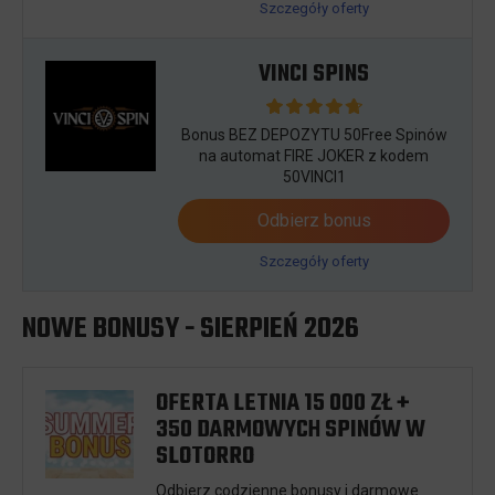
Szczegóły oferty
VINCI SPINS
Bonus BEZ DEPOZYTU 50Free Spinów
na automat FIRE JOKER z kodem
50VINCI1
Odbierz bonus
Szczegóły oferty
NOWE BONUSY - SIERPIEŃ 2026
OFERTA LETNIA 15 000 ZŁ +
350 DARMOWYCH SPINÓW W
SLOTORRO
Odbierz codzienne bonusy i darmowe