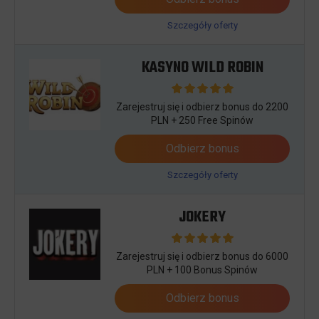
Szczegóły oferty
KASYNO WILD ROBIN
Zarejestruj się i odbierz bonus do 2200
PLN + 250 Free Spinów
Odbierz bonus
Szczegóły oferty
JOKERY
Zarejestruj się i odbierz bonus do 6000
PLN + 100 Bonus Spinów
Odbierz bonus