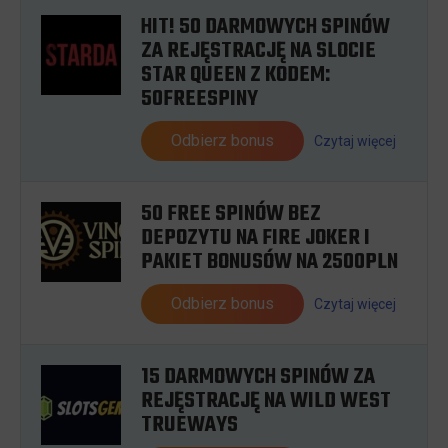
HIT! 50 DARMOWYCH SPINÓW
ZA REJĘSTRACJĘ NA SLOCIE
STAR QUEEN Z KODEM:
50FREESPINY
Odbierz bonus
Czytaj więcej
50 FREE SPINÓW BEZ
DEPOZYTU NA FIRE JOKER I
PAKIET BONUSÓW NA 2500PLN
Odbierz bonus
Czytaj więcej
15 DARMOWYCH SPINÓW ZA
REJĘSTRACJĘ NA WILD WEST
TRUEWAYS