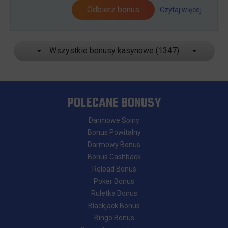
Odbierz bonus
Czytaj więcej
Wszystkie bonusy kasynowe
(1347)
POLECANE BONUSY
Darmowe Spiny
Bonus Powitalny
Darmowy Bonus
Bonus Cashback
Reload Bonus
Poker Bonus
Ruletka Bonus
Blackjack Bonus
Bingo Bonus