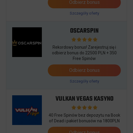
Odbierz bonus
Szczegóły oferty
OSCARSPIN
Rekordowy bonus! Zarejestruj się i
odbierz bonus do 22500 PLN + 350
Free Spinów
Odbierz bonus
Szczegóły oferty
VULKAN VEGAS KASYNO
40 Free Spinów bez depozytu na Book
of Dead i pakiet bonusów na 1800PLN
Odbierz bonus