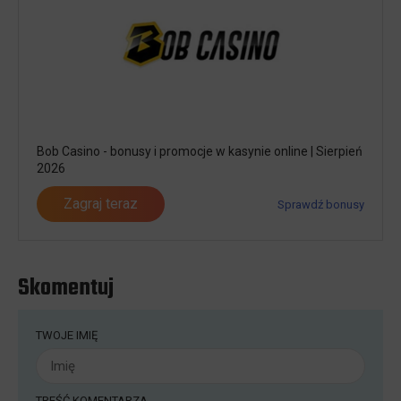
Bob Casino - bonusy i promocje w kasynie online | Sierpień
2026
Zagraj teraz
Sprawdź bonusy
Skomentuj
TWOJE IMIĘ
TREŚĆ KOMENTARZA