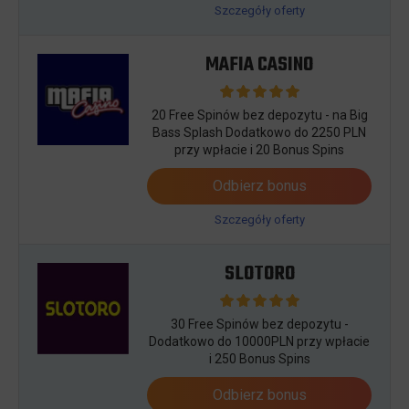
Szczegóły oferty
MAFIA CASINO
20 Free Spinów bez depozytu - na Big
Bass Splash Dodatkowo do 2250 PLN
przy wpłacie i 20 Bonus Spins
Odbierz bonus
Szczegóły oferty
SLOTORO
30 Free Spinów bez depozytu -
Dodatkowo do 10000PLN przy wpłacie
i 250 Bonus Spins
Odbierz bonus