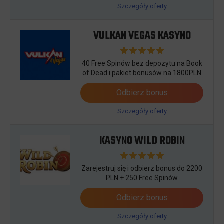
Szczegóły oferty
VULKAN VEGAS KASYNO
40 Free Spinów bez depozytu na Book
of Dead i pakiet bonusów na 1800PLN
Odbierz bonus
Szczegóły oferty
KASYNO WILD ROBIN
Zarejestruj się i odbierz bonus do 2200
PLN + 250 Free Spinów
Odbierz bonus
Szczegóły oferty