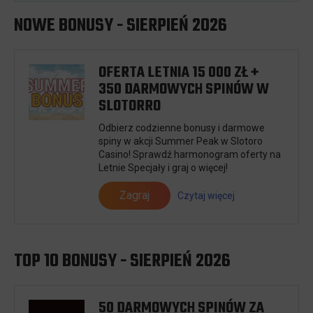
NOWE BONUSY - SIERPIEŃ 2026
OFERTA LETNIA 15 000 ZŁ +
350 DARMOWYCH SPINÓW W
SLOTORRO
Odbierz codzienne bonusy i darmowe
spiny w akcji Summer Peak w Slotoro
Casino! Sprawdź harmonogram oferty na
Letnie Specjały i graj o więcej!
Zagraj
Czytaj więcej
TOP 10 BONUSY - SIERPIEŃ 2026
50 DARMOWYCH SPINÓW ZA