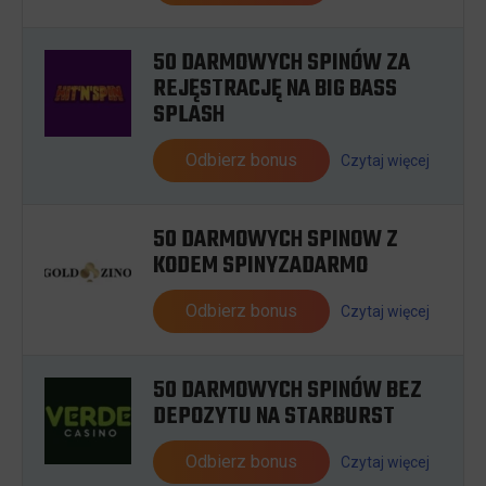
50 DARMOWYCH SPINÓW ZA
REJĘSTRACJĘ NA BIG BASS
SPLASH
Odbierz bonus
Czytaj więcej
50 DARMOWYCH SPINOW Z
KODEM SPINYZADARMO
Odbierz bonus
Czytaj więcej
50 DARMOWYCH SPINÓW BEZ
DEPOZYTU NA STARBURST
Odbierz bonus
Czytaj więcej