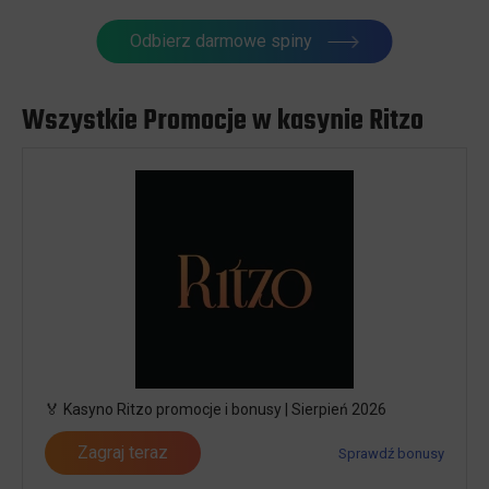
Odbierz darmowe spiny
Wszystkie Promocje w kasynie Ritzo
🏅 Kasyno Ritzo promocje i bonusy | Sierpień 2026
Zagraj teraz
Sprawdź bonusy