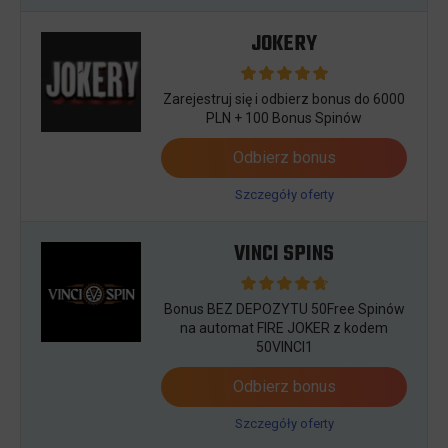
JOKERY
Zarejestruj się i odbierz bonus do 6000
PLN + 100 Bonus Spinów
Odbierz bonus
Szczegóły oferty
VINCI SPINS
Bonus BEZ DEPOZYTU 50Free Spinów
na automat FIRE JOKER z kodem
50VINCI1
Odbierz bonus
Szczegóły oferty