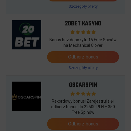
Szczegóły oferty
20BET KASYNO
Bonus bez depozytu 15 Free Spinów
na Mechanical Clover
Odbierz bonus
Szczegóły oferty
OSCARSPIN
Rekordowy bonus! Zarejestruj się i
odbierz bonus do 22500 PLN + 350
Free Spinów
Odbierz bonus