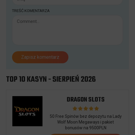
TREŚĆ KOMENTARZA
Zapisz komentarz
TOP 10 KASYN - SIERPIEŃ 2026
DRAGON SLOTS
50 Free Spinów bez depozytu na Lady
Wolf Moon Megaways i pakiet
bonusów na 9500PLN