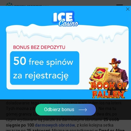
BONUSY-KASYNOWE
.COM
DARMOWE SPINY
BONUS POWITALNY
DARMOWY BONUS
BONUSY KASYNOWE
SPINIA BONUS
NOWA LOTERIA Z BONUSEM 5000
FREE SPINS CO DWA DNI W SPINIA
Odnawialna loteria od kasyna Spinia
to bardzo ciekawe
zagadnienie dla każdego, kto ma tam aktywne konto. Wystarczy
się bowiem na nie zalogować i dokonać depozytu na poziomie
min. 10€ (lub ekwiwalent w tej walucie, np. 40 złotych). Za każde
doładowanie tego typu marka przyzna wam jeden los na loterii.
Tych można zdobywać tak dużo, jak tylko chcecie. Nie ma tu
Odbierz bonus
górnej granicy. Losowanie odbywa się zawsze co dwa dni, po
czym wydawane są paczki za darmowymi obrotami.
25 osób
sięgnie po 100
darmowych obrotów
, z kolei kolejna setka
jeszcze po
25 zakręceń
. Można je spożytkować w
Dead or Alive