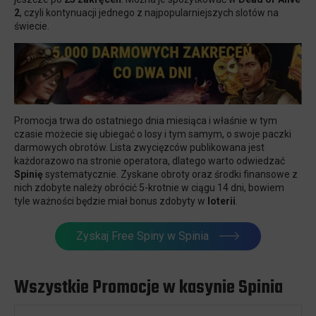
2
, czyli kontynuacji jednego z najpopularniejszych slotów na
świecie.
Promocja trwa do ostatniego dnia miesiąca i właśnie w tym
czasie możecie się ubiegać o losy i tym samym, o swoje paczki
darmowych obrotów. Lista zwycięzców publikowana jest
każdorazowo na stronie operatora, dlatego warto odwiedzać
Spinię
systematycznie. Zyskane obroty oraz środki finansowe z
nich zdobyte należy obrócić 5-krotnie w ciągu 14 dni, bowiem
tyle ważności będzie miał bonus zdobyty w
loterii
.
Zyskaj Free Spiny w Spinia
Wszystkie Promocje w kasynie Spinia