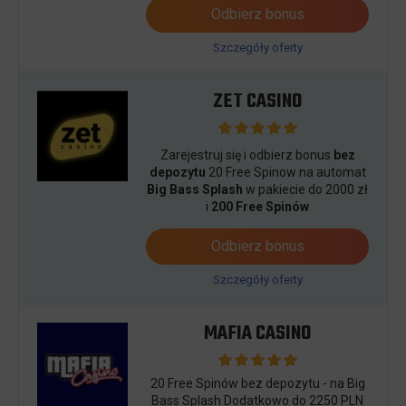
Odbierz bonus
Szczegóły oferty
ZET CASINO
Zarejestruj się i odbierz bonus
bez
depozytu
20 Free Spinow na automat
Big Bass Splash
w pakiecie do 2000 zł
i
200 Free Spinów
Odbierz bonus
Szczegóły oferty
MAFIA CASINO
20 Free Spinów bez depozytu - na Big
Bass Splash Dodatkowo do 2250 PLN