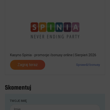
Kasyno Spinia - promocje i bonusy online | Sierpień 2026
Zagraj teraz
Sprawdź bonusy
Skomentuj
TWOJE IMIĘ