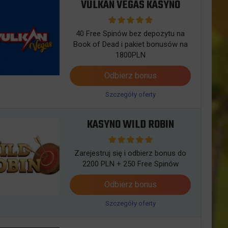
VULKAN VEGAS KASYNO
40 Free Spinów bez depozytu na
Book of Dead i pakiet bonusów na
1800PLN
Odbierz bonus
Szczegóły oferty
KASYNO WILD ROBIN
Zarejestruj się i odbierz bonus do
2200 PLN + 250 Free Spinów
Odbierz bonus
Szczegóły oferty