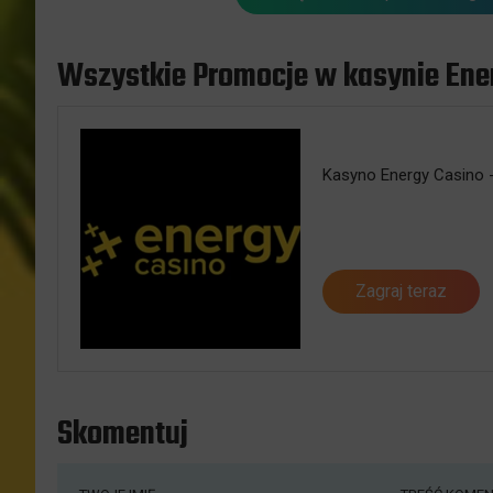
20 Free Spinów bez depozytu - na B
i 20 Bonus Spins
Wszystkie Promocje w kasynie Ene
Odbierz bonus
Szczegóły ofe
SLOTORO
Kasyno Energy Casino -
30 Free Spinów bez depozytu - Doda
Odbierz bonus
Szczegóły ofe
20BET KASYNO
Zagraj teraz
Bonus bez depozytu 15 Free Spinów 
Odbierz bonus
Szczegóły ofe
Skomentuj