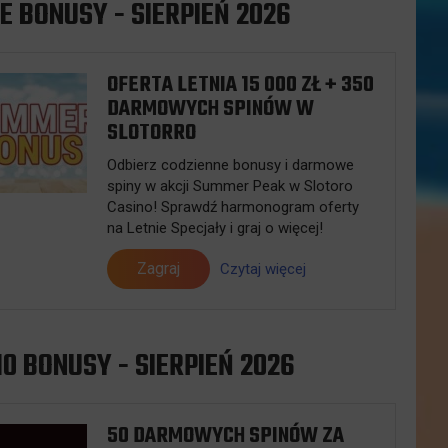
 BONUSY - SIERPIEŃ 2026
OFERTA LETNIA 15 000 ZŁ + 350
DARMOWYCH SPINÓW W
SLOTORRO
Odbierz codzienne bonusy i darmowe
spiny w akcji Summer Peak w Slotoro
Casino! Sprawdź harmonogram oferty
na Letnie Specjały i graj o więcej!
Zagraj
Czytaj więcej
10 BONUSY - SIERPIEŃ 2026
50 DARMOWYCH SPINÓW ZA