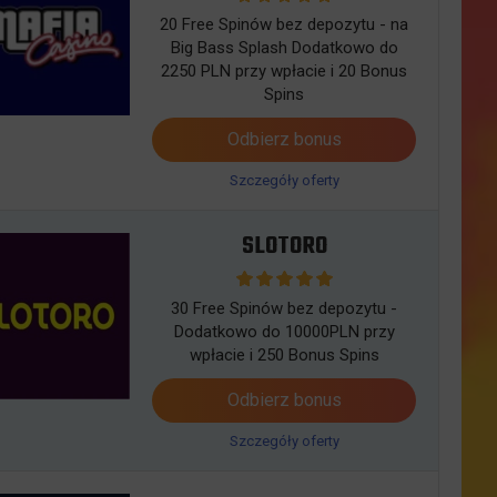
20 Free Spinów bez depozytu - na
Big Bass Splash Dodatkowo do
2250 PLN przy wpłacie i 20 Bonus
Spins
Odbierz bonus
Szczegóły oferty
SLOTORO
30 Free Spinów bez depozytu -
Dodatkowo do 10000PLN przy
wpłacie i 250 Bonus Spins
Odbierz bonus
Szczegóły oferty