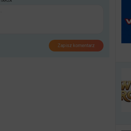
NTARZA
Zapisz komentarz