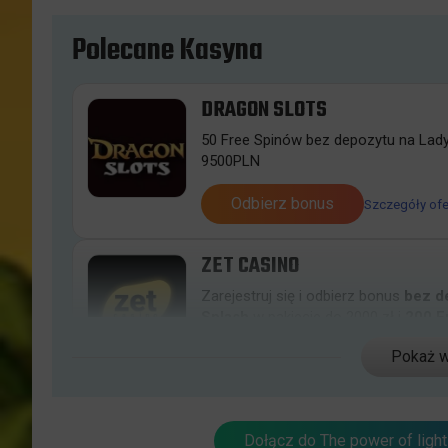
Polecane Kasyna
DRAGON SLOTS
50 Free Spinów bez depozytu na Lad
9500PLN
Odbierz bonus
Szczegóły ofe
ZET CASINO
Zarejestruj się i odbierz bonus
bez d
Splash
w pakiecie do 2000 zł i
200 F
Pokaż w
Odbierz bonus
Szczegóły ofe
MAFIA CASINO
Dołącz do The power of light