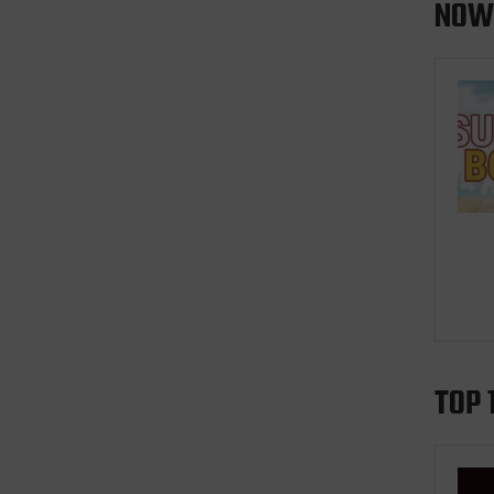
NOWE
SIERPNIOWE EKSKLUZYWNE
ULEPSZONE BONUSY W
KASYNIE V.VEGAS
Odbierz Boomerang + Pass w kasynie
V.Vegas i zyskaj 150 darmowych spinów
oraz ulepszone bonusy Boomerang
dostępne przez cały sierpień.
Zagraj
Czytaj więcej
TOP 