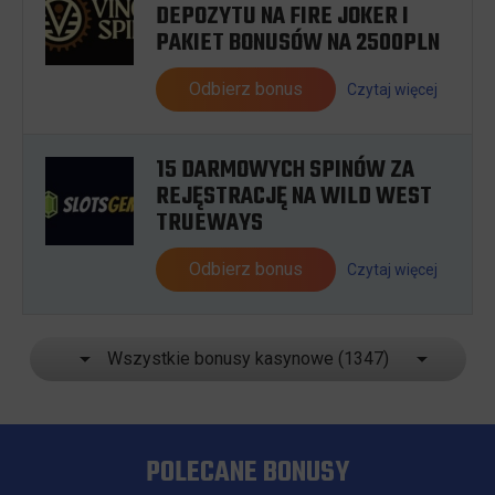
DEPOZYTU NA FIRE JOKER I
PAKIET BONUSÓW NA 2500PLN
Odbierz bonus
Czytaj więcej
15 DARMOWYCH SPINÓW ZA
REJĘSTRACJĘ NA WILD WEST
TRUEWAYS
Odbierz bonus
Czytaj więcej
Wszystkie bonusy kasynowe
(1347)
POLECANE BONUSY