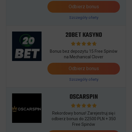
Odbierz bonus
Szczegóły oferty
20BET KASYNO
Bonus bez depozytu 15 Free Spinów
na Mechanical Clover
Odbierz bonus
Szczegóły oferty
OSCARSPIN
Rekordowy bonus! Zarejestruj się i
odbierz bonus do 22500 PLN + 350
Free Spinów