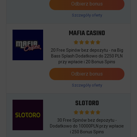
Odbierz bonus
Szczegóły oferty
MAFIA CASINO
20 Free Spinów bez depozytu - na Big
Bass Splash Dodatkowo do 2250 PLN
przy wpłacie i 20 Bonus Spins
Odbierz bonus
Szczegóły oferty
SLOTORO
30 Free Spinów bez depozytu -
Dodatkowo do 10000PLN przy wpłacie
i 250 Bonus Spins