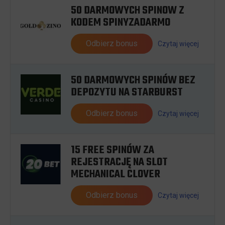
50 DARMOWYCH SPINOW Z
KODEM SPINYZADARMO
Odbierz bonus
Czytaj więcej
50 DARMOWYCH SPINÓW BEZ
DEPOZYTU NA STARBURST
Odbierz bonus
Czytaj więcej
15 FREE SPINÓW ZA
REJESTRACJĘ NA SLOT
MECHANICAL CLOVER
Odbierz bonus
Czytaj więcej