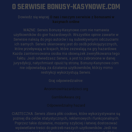
O SERWISIE BONUSY-KASYNOWE.COM
Dowiedz się więcej
O nas i naszym serwisie z bonusami w
kasynach online
WAŻNE: Serwis Bonusy-Kasynowe.com nie namawia
użytkowników do gier hazardowych. Wszystkie opinie zawarte w
Serwisie należą do jego autorów i są subiektywnymi odczuciami
ich samych. Serwis skierowany jest do osób polskojęzycznych,
które przebywają w krajach, które zezwalają na gry hazardowe.
Każda zainteresowana osoba ma obowiązek zweryfikowania tego
faktu. Jeśli odwiedzasz Serwis, a jest to zabronione w danej
jurysdykcji, natychmiast opuść tę stronę. Bonusy-Kasynowe.com
nie odpowiadają za działania użytkowników, którzy mimo
restrykcji wykorzystują Serwis.
Graj odpowiedzialnie:
AnonimowiHazardzisci.org
GambleAware.org
Odpowiedzialny hazard
CIASTECZKA: Serwis zbiera pliki cookies, które wykorzystywane są
poźniej dla celów statystycznych, reklamowych i funkcjonalnych.
Poprzez takie działanie, możemy szybciej i łatwiej dostosować
wyświetlane treści do potrzeb naszych użytkowników. Jeśli nie