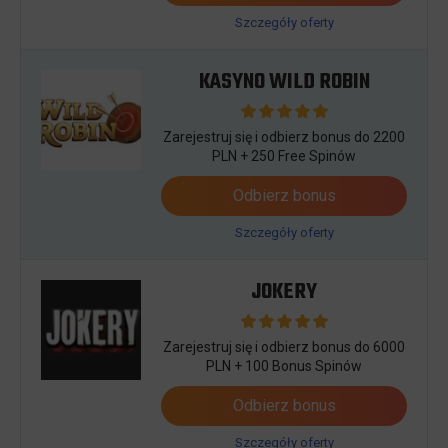
Szczegóły oferty
KASYNO WILD ROBIN
Zarejestruj się i odbierz bonus do 2200
PLN + 250 Free Spinów
Odbierz bonus
Szczegóły oferty
JOKERY
Zarejestruj się i odbierz bonus do 6000
PLN + 100 Bonus Spinów
Odbierz bonus
Szczegóły oferty