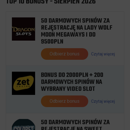
TOP 10 BONUSY - SIERPIEŃ 2026
50 DARMOWYCH SPINÓW ZA
REJĘSTRACJĘ NA LADY WOLF
MOON MEGAWAYS I DO
9500PLN
Odbierz bonus
Czytaj więcej
BONUS DO 2000PLN + 200
DARMOWYCH SPINÓW NA
WYBRANY VIDEO SLOT
Odbierz bonus
Czytaj więcej
50 DARMOWYCH SPINÓW ZA
REJĘSTRACJĘ NA SWEET