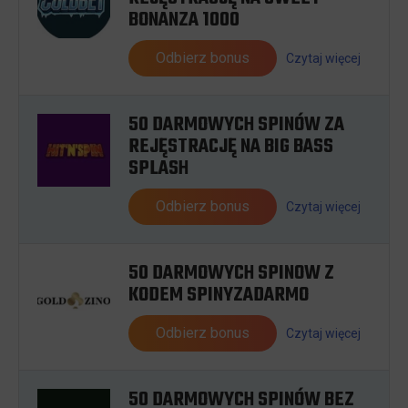
BONANZA 1000
Odbierz bonus
Czytaj więcej
50 DARMOWYCH SPINÓW ZA
REJĘSTRACJĘ NA BIG BASS
SPLASH
Odbierz bonus
Czytaj więcej
50 DARMOWYCH SPINOW Z
KODEM SPINYZADARMO
Odbierz bonus
Czytaj więcej
50 DARMOWYCH SPINÓW BEZ