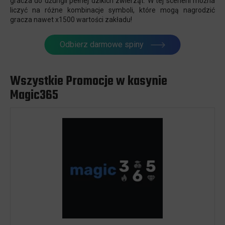
gracza do dżungli pełnej dzikich zwierząt. W tej scenerii można
liczyć na różne kombinacje symboli, które mogą nagrodzić
gracza nawet x1500 wartości zakładu!
Odbierz darmowe spiny
Wszystkie Promocje w kasynie
Magic365