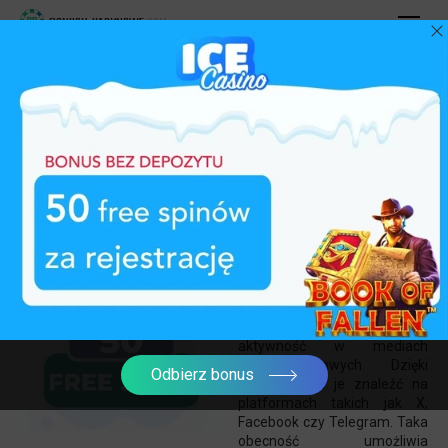
BONUSY-KASYNOWE
.COM
DARMOWE SPINY
BONUS POWITALNY
DARMOWY BONUS
BONUSY KASYNOWE
MAGIC365 BONUS
🎁 ODBIERZ 50 DARMOWYCH
SPINÓW W PROMOCJI KASYNA
MAGIC365
W ostatnich latach coraz
więcej kasyn decyduje się na
aktywność w mediach
społecznościowych. Dzięki
Odbierz bonus
temu można je znaleźć na
platformach takich jak X,
Facebook czy Telegram. Taka
obecność umożliwia