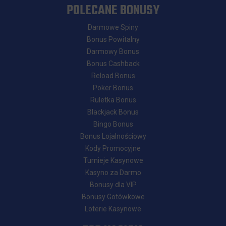
POLECANE BONUSY
Darmowe Spiny
Bonus Powitalny
Darmowy Bonus
Bonus Cashback
Reload Bonus
Poker Bonus
Ruletka Bonus
Blackjack Bonus
Bingo Bonus
Bonus Lojalnościowy
Kody Promocyjne
Turnieje Kasynowe
Kasyno za Darmo
Bonusy dla VIP
Bonusy Gotówkowe
Loterie Kasynowe