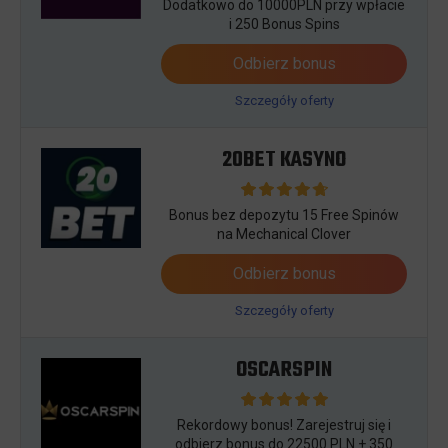
Dodatkowo do 10000PLN przy wpłacie
i 250 Bonus Spins
Odbierz bonus
Szczegóły oferty
20BET KASYNO
Bonus bez depozytu 15 Free Spinów
na Mechanical Clover
Odbierz bonus
Szczegóły oferty
OSCARSPIN
Rekordowy bonus! Zarejestruj się i
odbierz bonus do 22500 PLN + 350