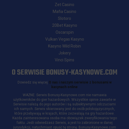
Zet Casino
Mafia Casino
Slotoro
20Bet Kasyno
Oscarspin
Vulkan Vegas Kasyno
Kasyno Wild Robin
Jokery
Vinci Spins
O SERWISIE BONUSY-KASYNOWE.COM
Dowiedz się więcej
O nas i naszym serwisie z bonusami w
kasynach online
WAŻNE: Serwis Bonusy-Kasynowe.com nie namawia
użytkowników do gier hazardowych. Wszystkie opinie zawarte w
Serwisie należą do jego autorów i są subiektywnymi odczuciami
ich samych. Serwis skierowany jest do osób polskojęzycznych,
które przebywają w krajach, które zezwalają na gry hazardowe.
Każda zainteresowana osoba ma obowiązek zweryfikowania tego
faktu. Jeśli odwiedzasz Serwis, a jest to zabronione w danej
jurysdykcji, natychmiast opuść tę stronę. Bonusy-Kasynowe.com