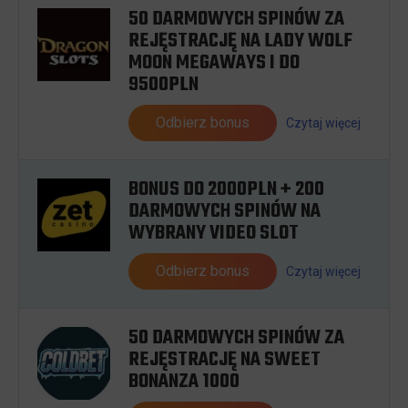
50 DARMOWYCH SPINÓW ZA
REJĘSTRACJĘ NA LADY WOLF
MOON MEGAWAYS I DO
9500PLN
Odbierz bonus
Czytaj więcej
BONUS DO 2000PLN + 200
DARMOWYCH SPINÓW NA
WYBRANY VIDEO SLOT
Odbierz bonus
Czytaj więcej
50 DARMOWYCH SPINÓW ZA
REJĘSTRACJĘ NA SWEET
BONANZA 1000