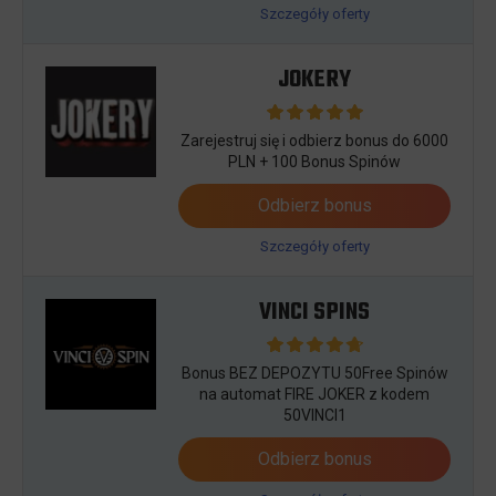
Szczegóły oferty
JOKERY
Zarejestruj się i odbierz bonus do 6000
PLN + 100 Bonus Spinów
Odbierz bonus
Szczegóły oferty
VINCI SPINS
Bonus BEZ DEPOZYTU 50Free Spinów
na automat FIRE JOKER z kodem
50VINCI1
Odbierz bonus