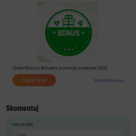
SLOTORO
30 Free Spinów bez depozytu -
Dodatkowo do 10000PLN przy wpłacie
i 250 Bonus Spins
Odbierz bonus
Szczegóły oferty
20BET KASYNO
Unibet Bonus | Aktualne promocje w kasynie 2026
Bonus bez depozytu 15 Free Spinów
Zagraj teraz
Sprawdź bonusy
na Mechanical Clover
Odbierz bonus
Szczegóły oferty
Skomentuj
TWOJE IMIĘ