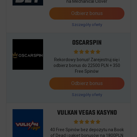
na Mechanical Clover
Odbierz bonus
Szczegóły oferty
OSCARSPIN
Rekordowy bonus! Zarejestruj się i
odbierz bonus do 22500 PLN + 350
Free Spinów
Odbierz bonus
Szczegóły oferty
VULKAN VEGAS KASYNO
40 Free Spinów bez depozytu na Book
of Dead i pakiet bonusów na 1800PLN