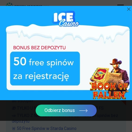
BONUSY-KASYNOWE
.COM
DARMOWE SPINY
BONUS POWITALNY
DARMOWY BONUS
BONUSY KASYNOWE
UNIBET BONUS
ODBIERZ BONUS 25 ZŁ ZA OBRÓCONE
100 ZŁ W BONUSIE UNIBET
FREE SPINY
Zapraszamy po free spiny:
🎁 50 Darmowych Spinów za rejestracje! I bonus powitalny
do 9500pln!
🎁 TYLKO U NAS! 150% aż do 800EUR oraz 200 FS
Odbierz bonus
📣 TYLKO Z NASZEJ STRONY! 50 darmowych spinów bez
depozytu
🚨 50 Free Spinów w Starda Casino