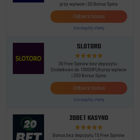
przy wpłacie i 20 Bonus Spins
Odbierz bonus
Szczegóły oferty
SLOTORO
30 Free Spinów bez depozytu -
Dodatkowo do 10000PLN przy wpłacie
i 250 Bonus Spins
Odbierz bonus
Szczegóły oferty
20BET KASYNO
Bonus bez depozytu 15 Free Spinów