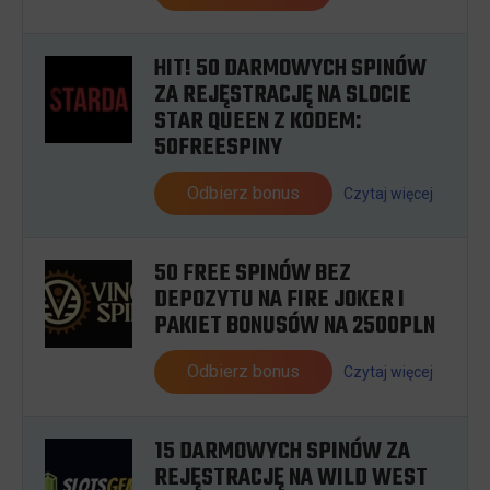
HIT! 50 DARMOWYCH SPINÓW
ZA REJĘSTRACJĘ NA SLOCIE
STAR QUEEN Z KODEM:
50FREESPINY
Odbierz bonus
Czytaj więcej
50 FREE SPINÓW BEZ
DEPOZYTU NA FIRE JOKER I
PAKIET BONUSÓW NA 2500PLN
Odbierz bonus
Czytaj więcej
15 DARMOWYCH SPINÓW ZA
REJĘSTRACJĘ NA WILD WEST