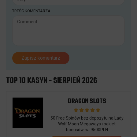
TREŚĆ KOMENTARZA
Zapisz komentarz
TOP 10 KASYN - SIERPIEŃ 2026
DRAGON SLOTS
50 Free Spinów bez depozytu na Lady
Wolf Moon Megaways i pakiet
bonusów na 9500PLN