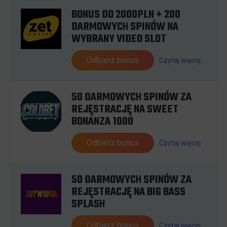
BONUS DO 2000PLN + 200
DARMOWYCH SPINÓW NA
WYBRANY VIDEO SLOT
Odbierz bonus
Czytaj więcej
50 DARMOWYCH SPINÓW ZA
REJĘSTRACJĘ NA SWEET
BONANZA 1000
Odbierz bonus
Czytaj więcej
50 DARMOWYCH SPINÓW ZA
REJĘSTRACJĘ NA BIG BASS
SPLASH
Odbierz bonus
Czytaj więcej