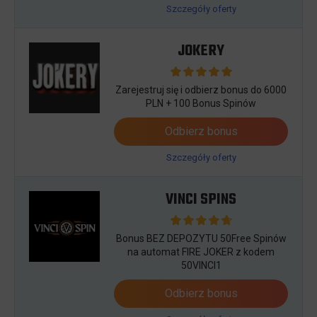
Szczegóły oferty
JOKERY
Zarejestruj się i odbierz bonus do 6000
PLN + 100 Bonus Spinów
Odbierz bonus
Szczegóły oferty
VINCI SPINS
Bonus BEZ DEPOZYTU 50Free Spinów
na automat FIRE JOKER z kodem
50VINCI1
Odbierz bonus