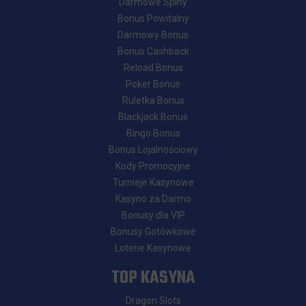
Darmowe Spiny
Bonus Powitalny
Darmowy Bonus
Bonus Cashback
Reload Bonus
Poker Bonus
Ruletka Bonus
Blackjack Bonus
Bingo Bonus
Bonus Lojalnościowy
Kody Promocyjne
Turnieje Kasynowe
Kasyno za Darmo
Bonusy dla VIP
Bonusy Gotówkowe
Loterie Kasynowe
TOP KASYNA
Dragon Slots