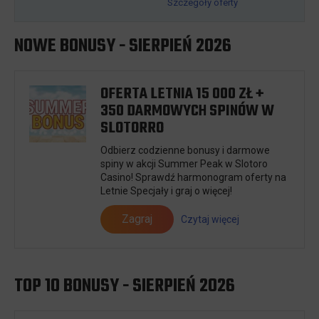
Szczegóły oferty
NOWE BONUSY - SIERPIEŃ 2026
OFERTA LETNIA 15 000 ZŁ +
350 DARMOWYCH SPINÓW W
SLOTORRO
Odbierz codzienne bonusy i darmowe
spiny w akcji Summer Peak w Slotoro
Casino! Sprawdź harmonogram oferty na
Letnie Specjały i graj o więcej!
Zagraj
Czytaj więcej
TOP 10 BONUSY - SIERPIEŃ 2026