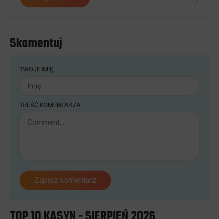
Skomentuj
TWOJE IMIĘ
TREŚĆ KOMENTARZA
Zapisz komentarz
TOP 10 KASYN - SIERPIEŃ 2026