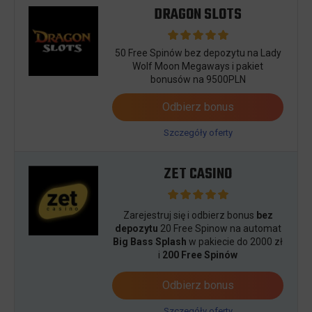
DRAGON SLOTS
50 Free Spinów bez depozytu na Lady
Wolf Moon Megaways i pakiet
bonusów na 9500PLN
Odbierz bonus
Szczegóły oferty
ZET CASINO
Zarejestruj się i odbierz bonus
bez
depozytu
20 Free Spinow na automat
Big Bass Splash
w pakiecie do 2000 zł
i
200 Free Spinów
Odbierz bonus
Szczegóły oferty