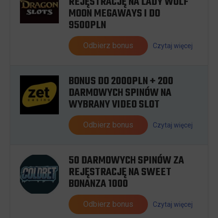
REJĘSTRACJĘ NA LADY WOLF
MOON MEGAWAYS I DO
9500PLN
Odbierz bonus
Czytaj więcej
BONUS DO 2000PLN + 200
DARMOWYCH SPINÓW NA
WYBRANY VIDEO SLOT
Odbierz bonus
Czytaj więcej
50 DARMOWYCH SPINÓW ZA
REJĘSTRACJĘ NA SWEET
BONANZA 1000
Odbierz bonus
Czytaj więcej