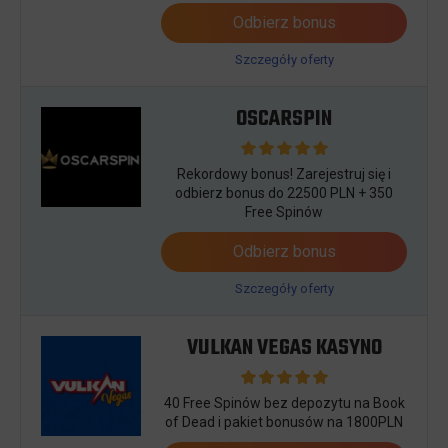
Odbierz bonus
Szczegóły oferty
OSCARSPIN
Rekordowy bonus! Zarejestruj się i
odbierz bonus do 22500 PLN + 350
Free Spinów
Odbierz bonus
Szczegóły oferty
VULKAN VEGAS KASYNO
40 Free Spinów bez depozytu na Book
of Dead i pakiet bonusów na 1800PLN