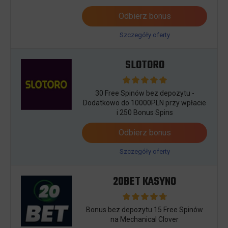
Odbierz bonus
Szczegóły oferty
SLOTORO
30 Free Spinów bez depozytu -
Dodatkowo do 10000PLN przy wpłacie
i 250 Bonus Spins
Odbierz bonus
Szczegóły oferty
20BET KASYNO
Bonus bez depozytu 15 Free Spinów
na Mechanical Clover