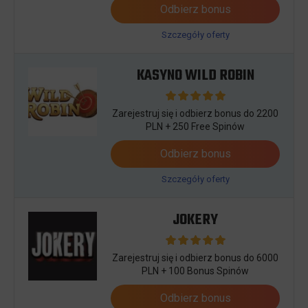
Odbierz bonus
Szczegóły oferty
KASYNO WILD ROBIN
Zarejestruj się i odbierz bonus do 2200
PLN + 250 Free Spinów
Odbierz bonus
Szczegóły oferty
JOKERY
Zarejestruj się i odbierz bonus do 6000
PLN + 100 Bonus Spinów
Odbierz bonus