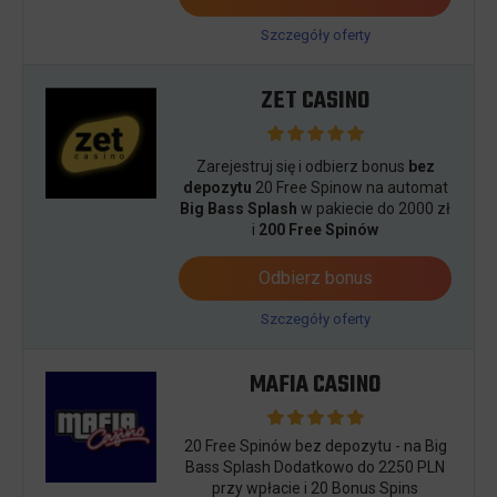
Szczegóły oferty
ZET CASINO
Zarejestruj się i odbierz bonus
bez
depozytu
20 Free Spinow na automat
Big Bass Splash
w pakiecie do 2000 zł
i
200 Free Spinów
Odbierz bonus
Szczegóły oferty
MAFIA CASINO
20 Free Spinów bez depozytu - na Big
Bass Splash Dodatkowo do 2250 PLN
przy wpłacie i 20 Bonus Spins