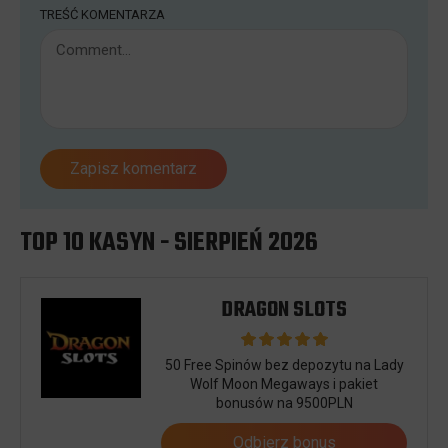
TREŚĆ KOMENTARZA
Zapisz komentarz
TOP 10 KASYN - SIERPIEŃ 2026
DRAGON SLOTS
50 Free Spinów bez depozytu na Lady
Wolf Moon Megaways i pakiet
bonusów na 9500PLN
Odbierz bonus