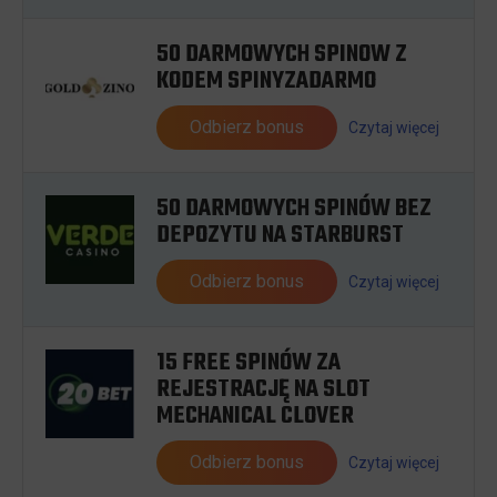
50 DARMOWYCH SPINOW Z
KODEM SPINYZADARMO
Odbierz bonus
Czytaj więcej
50 DARMOWYCH SPINÓW BEZ
DEPOZYTU NA STARBURST
Odbierz bonus
Czytaj więcej
15 FREE SPINÓW ZA
REJESTRACJĘ NA SLOT
MECHANICAL CLOVER
Odbierz bonus
Czytaj więcej