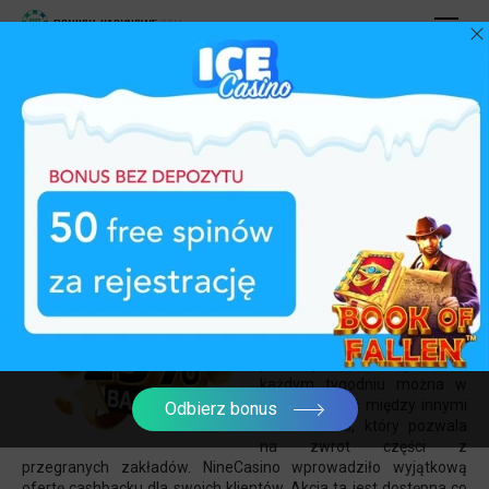
BONUSY-KASYNOWE
.COM
DARMOWE SPINY
BONUS POWITALNY
DARMOWY BONUS
BONUSY KASYNOWE
NINECASINO BONUS
💸 ODBIERZ DO 25% CASH BACKU CO
TYDZIEŃ W NINECASINO
NineCasino która
przygotowała dla swoich
klientów szereg ciekawych
promocji i turniejów. W
każdym tygodniu można w
nim korzystać między innymi
Odbierz bonus
z
cashbacku
, który pozwala
na zwrot części z
przegranych zakładów. NineCasino wprowadziło wyjątkową
ofertę cashbacku dla swoich klientów. Akcja ta jest dostępna co