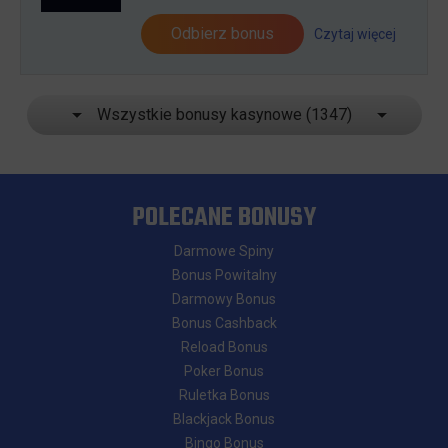
Odbierz bonus
Czytaj więcej
Wszystkie bonusy kasynowe
(1347)
POLECANE BONUSY
Darmowe Spiny
Bonus Powitalny
Darmowy Bonus
Bonus Cashback
Reload Bonus
Poker Bonus
Ruletka Bonus
Blackjack Bonus
Bingo Bonus