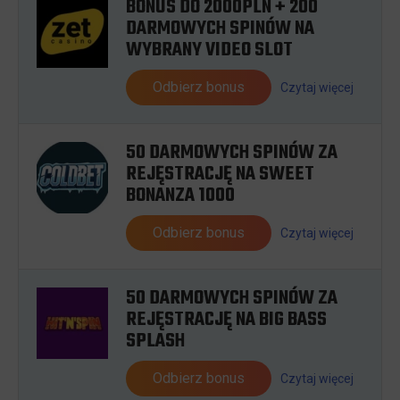
BONUS DO 2000PLN + 200
DARMOWYCH SPINÓW NA
WYBRANY VIDEO SLOT
Odbierz bonus
Czytaj więcej
50 DARMOWYCH SPINÓW ZA
REJĘSTRACJĘ NA SWEET
BONANZA 1000
Odbierz bonus
Czytaj więcej
50 DARMOWYCH SPINÓW ZA
REJĘSTRACJĘ NA BIG BASS
SPLASH
Odbierz bonus
Czytaj więcej