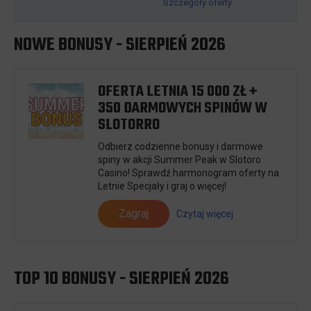
Szczegóły oferty
NOWE BONUSY - SIERPIEŃ 2026
OFERTA LETNIA 15 000 ZŁ +
350 DARMOWYCH SPINÓW W
SLOTORRO
Odbierz codzienne bonusy i darmowe
spiny w akcji Summer Peak w Slotoro
Casino! Sprawdź harmonogram oferty na
Letnie Specjały i graj o więcej!
Zagraj
Czytaj więcej
TOP 10 BONUSY - SIERPIEŃ 2026