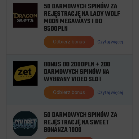
50 DARMOWYCH SPINÓW ZA
REJĘSTRACJĘ NA LADY WOLF
MOON MEGAWAYS I DO
9500PLN
Odbierz bonus
Czytaj więcej
BONUS DO 2000PLN + 200
DARMOWYCH SPINÓW NA
WYBRANY VIDEO SLOT
Odbierz bonus
Czytaj więcej
50 DARMOWYCH SPINÓW ZA
REJĘSTRACJĘ NA SWEET
BONANZA 1000