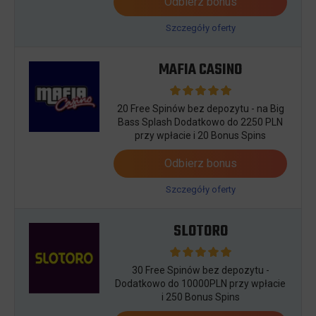
Odbierz bonus
Szczegóły oferty
MAFIA CASINO
20 Free Spinów bez depozytu - na Big
Bass Splash Dodatkowo do 2250 PLN
przy wpłacie i 20 Bonus Spins
Odbierz bonus
Szczegóły oferty
SLOTORO
30 Free Spinów bez depozytu -
Dodatkowo do 10000PLN przy wpłacie
i 250 Bonus Spins