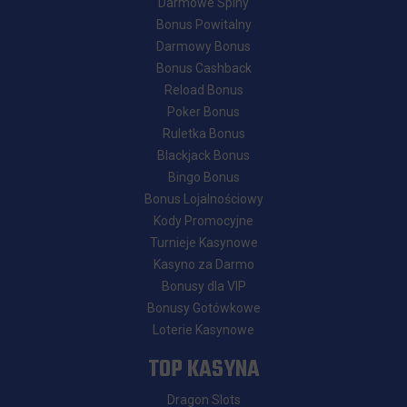
Darmowe Spiny
Bonus Powitalny
Darmowy Bonus
Bonus Cashback
Reload Bonus
Poker Bonus
Ruletka Bonus
Blackjack Bonus
Bingo Bonus
Bonus Lojalnościowy
Kody Promocyjne
Turnieje Kasynowe
Kasyno za Darmo
Bonusy dla VIP
Bonusy Gotówkowe
Loterie Kasynowe
TOP KASYNA
Dragon Slots