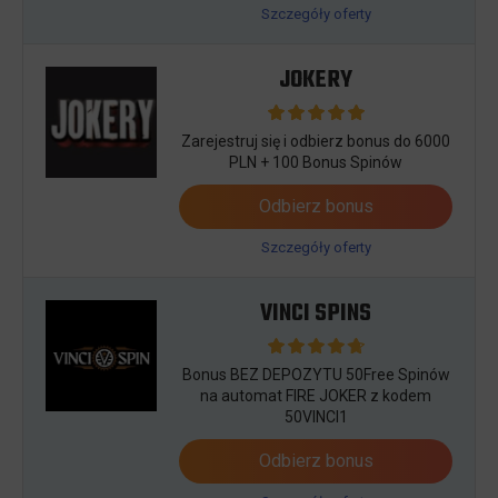
Szczegóły oferty
JOKERY
Zarejestruj się i odbierz bonus do 6000
PLN + 100 Bonus Spinów
Odbierz bonus
Szczegóły oferty
VINCI SPINS
Bonus BEZ DEPOZYTU 50Free Spinów
na automat FIRE JOKER z kodem
50VINCI1
Odbierz bonus