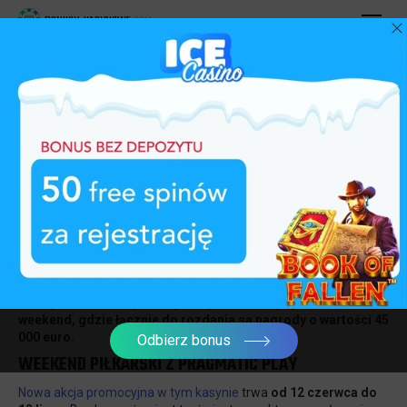
BONUSY-KASYNOWE
.COM
DARMOWE SPINY
BONUS POWITALNY
DARMOWY BONUS
BONUSY KASYNOWE
HIT'N'SPIN BONUS
PIŁKARSKI WEEKEND PRAGMATIC W
HIT'N SPIN
Ponieważ wystartował Mundial 2026, w wielu kasynach pojawiły
się lub pojawiają się promocje związane z tą piłkarską imprezą.
Nie da się ukryć, że to szansa na podwójne emocje - te przed TV i
w kasynie.
W Hit'N'Spin na graczy czeka akcja piłkarski
weekend, gdzie łącznie do rozdania są nagrody o wartości 45
000 euro.
Odbierz bonus
WEEKEND PIŁKARSKI Z PRAGMATIC PLAY
Nowa akcja promocyjna w tym kasynie
trwa
od 12 czerwca do