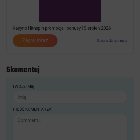
Kasyno Hitnspin promocje i bonusy | Sierpień 2026
Zagraj teraz
Sprawdź bonusy
Skomentuj
TWOJE IMIĘ
TREŚĆ KOMENTARZA