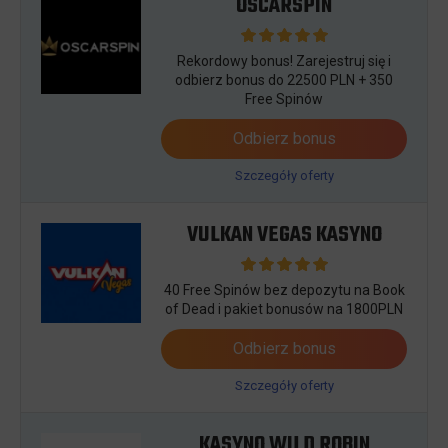
OSCARSPIN
Rekordowy bonus! Zarejestruj się i
odbierz bonus do 22500 PLN + 350
Free Spinów
Odbierz bonus
Szczegóły oferty
VULKAN VEGAS KASYNO
40 Free Spinów bez depozytu na Book
of Dead i pakiet bonusów na 1800PLN
Odbierz bonus
Szczegóły oferty
KASYNO WILD ROBIN