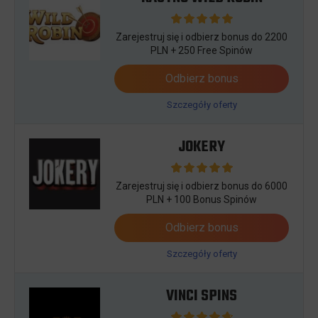
Zarejestruj się i odbierz bonus do 2200
PLN + 250 Free Spinów
Odbierz bonus
Szczegóły oferty
JOKERY
Zarejestruj się i odbierz bonus do 6000
PLN + 100 Bonus Spinów
Odbierz bonus
Szczegóły oferty
VINCI SPINS