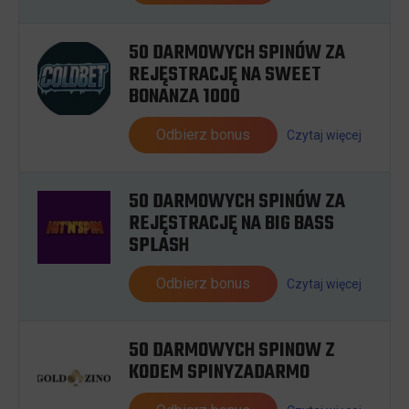
50 DARMOWYCH SPINÓW ZA
REJĘSTRACJĘ NA SWEET
BONANZA 1000
Odbierz bonus
Czytaj więcej
50 DARMOWYCH SPINÓW ZA
REJĘSTRACJĘ NA BIG BASS
SPLASH
Odbierz bonus
Czytaj więcej
50 DARMOWYCH SPINOW Z
KODEM SPINYZADARMO