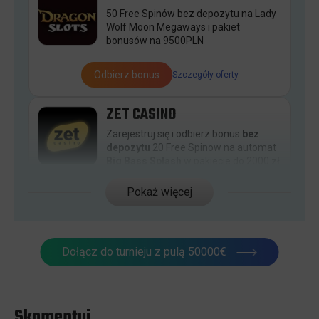
50 Free Spinów bez depozytu na Lady
Wolf Moon Megaways i pakiet
bonusów na 9500PLN
Odbierz bonus
Szczegóły oferty
ZET CASINO
Zarejestruj się i odbierz bonus
bez
depozytu
20 Free Spinow na automat
Big Bass Splash
w pakiecie do 2000 zł
i
200 Free Spinów
Pokaż więcej
Odbierz bonus
Szczegóły oferty
MAFIA CASINO
Dołącz do turnieju z pulą 50000€
20 Free Spinów bez depozytu - na Big
Bass Splash Dodatkowo do 2250 PLN
przy wpłacie i 20 Bonus Spins
Skomentuj