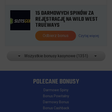
15 DARMOWYCH SPINÓW ZA
REJĘSTRACJĘ NA WILD WEST
TRUEWAYS
Odbierz bonus
Czytaj więcej
Wszystkie bonusy kasynowe
(1351)
POLECANE BONUSY
Darmowe Spiny
Bonus Powitalny
Darmowy Bonus
Bonus Cashback