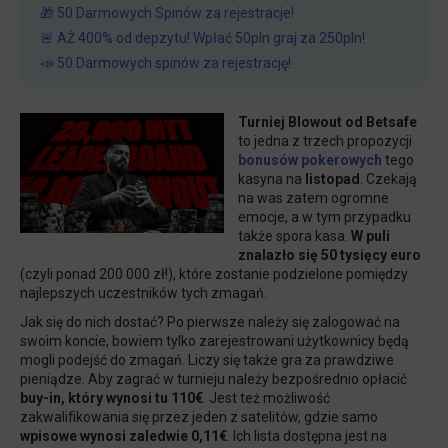
🎁 50 Darmowych Spinów za rejestracje!
🚨 AŻ 400% od depzytu! Wpłać 50pln graj za 250pln!
📣 50 Darmowych spinów za rejestrację!
Turniej Blowout od Betsafe
to jedna z trzech propozycji
bonusów pokerowych
tego
kasyna na
listopad
. Czekają
na was zatem ogromne
emocje, a w tym przypadku
także spora kasa.
W puli
znalazło się 50 tysięcy euro
(czyli ponad 200 000 zł!), które zostanie podzielone pomiędzy
najlepszych uczestników tych zmagań.
Jak się do nich dostać? Po pierwsze należy się zalogować na
swoim koncie, bowiem tylko zarejestrowani użytkownicy będą
mogli podejść do zmagań. Liczy się także gra za prawdziwe
pieniądze. Aby zagrać w turnieju należy bezpośrednio opłacić
buy-in, który wynosi tu 110€
. Jest też możliwość
zakwalifikowania się przez jeden z satelitów, gdzie samo
wpisowe wynosi zaledwie 0,11€
. Ich lista dostępna jest na