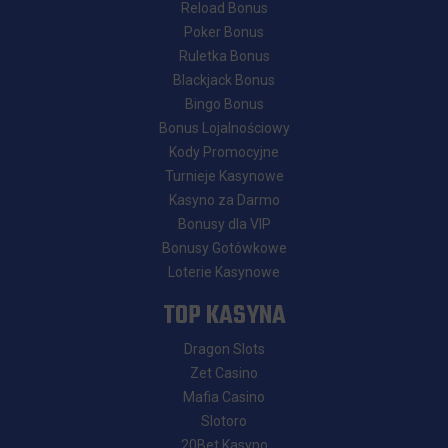
Reload Bonus
Poker Bonus
Ruletka Bonus
Blackjack Bonus
Bingo Bonus
Bonus Lojalnościowy
Kody Promocyjne
Turnieje Kasynowe
Kasyno za Darmo
Bonusy dla VIP
Bonusy Gotówkowe
Loterie Kasynowe
TOP KASYNA
Dragon Slots
Zet Casino
Mafia Casino
Slotoro
20Bet Kasyno