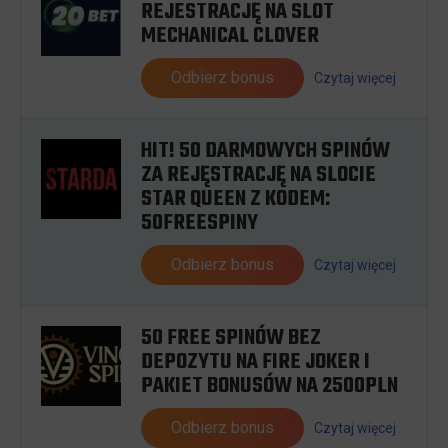
REJESTRACJĘ NA SLOT
MECHANICAL CLOVER
Odbierz bonus
Czytaj więcej
HIT! 50 DARMOWYCH SPINÓW
ZA REJĘSTRACJĘ NA SLOCIE
STAR QUEEN Z KODEM:
50FREESPINY
Odbierz bonus
Czytaj więcej
50 FREE SPINÓW BEZ
DEPOZYTU NA FIRE JOKER I
PAKIET BONUSÓW NA 2500PLN
Odbierz bonus
Czytaj więcej