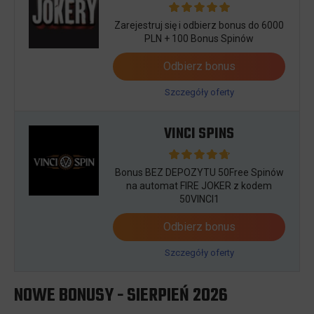
Zarejestruj się i odbierz bonus do 6000
PLN + 100 Bonus Spinów
Odbierz bonus
Szczegóły oferty
VINCI SPINS
Bonus BEZ DEPOZYTU 50Free Spinów
na automat FIRE JOKER z kodem
50VINCI1
Odbierz bonus
Szczegóły oferty
NOWE BONUSY - SIERPIEŃ 2026