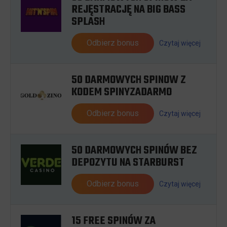
REJĘSTRACJĘ NA BIG BASS
SPLASH
Odbierz bonus
Czytaj więcej
50 DARMOWYCH SPINOW Z
KODEM SPINYZADARMO
Odbierz bonus
Czytaj więcej
50 DARMOWYCH SPINÓW BEZ
DEPOZYTU NA STARBURST
Odbierz bonus
Czytaj więcej
15 FREE SPINÓW ZA