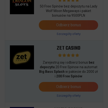
50 Free Spinów bez depozytu na Lady
Wolf Moon Megaways i pakiet
bonusów na 9500PLN
Odbierz bonus
Szczegóły oferty
ZET CASINO
Zarejestruj się i odbierz bonus
bez
depozytu
20 Free Spinow na automat
Big Bass Splash
w pakiecie do 2000 zł
i
200 Free Spinów
Odbierz bonus
Szczegóły oferty