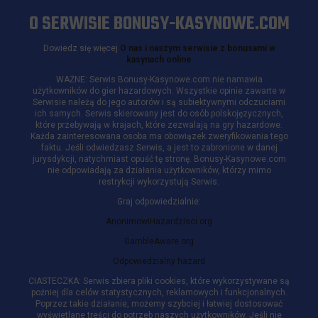
O SERWISIE BONUSY-KASYNOWE.COM
Dowiedz się więcej
O nas i naszym serwisie z bonusami w
kasynach online
WAŻNE: Serwis Bonusy-Kasynowe.com nie namawia
użytkowników do gier hazardowych. Wszystkie opinie zawarte w
Serwisie należą do jego autorów i są subiektywnymi odczuciami
ich samych. Serwis skierowany jest do osób polskojęzycznych,
które przebywają w krajach, które zezwalają na gry hazardowe.
Każda zainteresowana osoba ma obowiązek zweryfikowania tego
faktu. Jeśli odwiedzasz Serwis, a jest to zabronione w danej
jurysdykcji, natychmiast opuść tę stronę. Bonusy-Kasynowe.com
nie odpowiadają za działania użytkowników, którzy mimo
restrykcji wykorzystują Serwis.
Graj odpowiedzialnie:
AnonimowiHazardzisci.org
GambleAware.org
Odpowiedzialny hazard
CIASTECZKA: Serwis zbiera pliki cookies, które wykorzystywane są
poźniej dla celów statystycznych, reklamowych i funkcjonalnych.
Poprzez takie działanie, możemy szybciej i łatwiej dostosować
wyświetlane treści do potrzeb naszych użytkowników. Jeśli nie