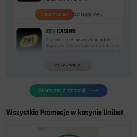
Odbierz bonus
Szczegóły oferty
ZET CASINO
Zarejestruj się i odbierz bonus
bez
depozytu
20 Free Spinow na automat
Big Bass Splash
w pakiecie do 2000 zł
i
200 Free Spinów
Pokaż więcej
Odbierz bonus
Szczegóły oferty
MAFIA CASINO
Skorzystaj z promocji
20 Free Spinów bez depozytu - na Big
Bass Splash Dodatkowo do 2250 PLN
przy wpłacie i 20 Bonus Spins
Wszystkie Promocje w kasynie Unibet
Odbierz bonus
Szczegóły oferty