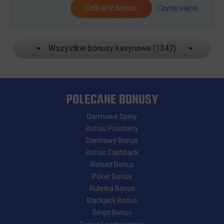
Odbierz bonus
Czytaj więcej
Wszystkie bonusy kasynowe
(1347)
POLECANE BONUSY
Darmowe Spiny
Bonus Powitalny
Darmowy Bonus
Bonus Cashback
Reload Bonus
Poker Bonus
Ruletka Bonus
Blackjack Bonus
Bingo Bonus