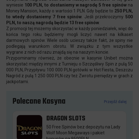
wyniesie
100 PLN, to dostaniemy w nagrodę 5 free spinów
na
Money Mansion, każdy o wartości 1 PLN. Gdy będzie to
250 PLN,
to wtedy dostaniemy 7 free spinów
. Jeśli przekroczymy
500
PLN, to naszą nagrodą będzie 13 free spinów
.
Z promocji tej możemy skorzystać w każdy poniedziałek, więc do
końca tego roku będziemy mogli liczyć nawet na kilkaset
darmowych spinów. Wiele osób ucieszy także fakt, że spiny nie
podlegają warunkom obrotu. W związku z tym wszystkie
wygrane z nich od razu znajdą się na naszym koncie.
Przypominamy również, że obecnie w kasynie Unibet można
skorzystać między innymi z Turnieju o Szczęśliwy Spin z pulą 50
000 PLN, Przypływu 100 000 PLN gotówki w Hot Fiesta, Deszczu
Nagród z pulą 1 250 000 PLN czy też Zwrotu pieniędzy w grach z
jackpotami.
Polecane Kasyna
Przejdź dalej
DRAGON SLOTS
50 Free Spinów bez depozytu na Lady
Wolf Moon Megaways i pakiet
bonusów na 9500PLN