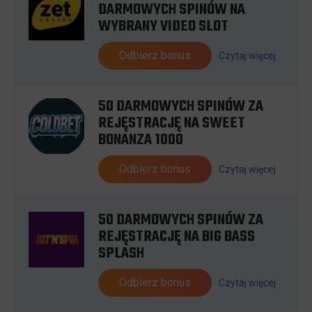
DARMOWYCH SPINÓW NA
WYBRANY VIDEO SLOT
Odbierz bonus
Czytaj więcej
50 DARMOWYCH SPINÓW ZA
REJĘSTRACJĘ NA SWEET
BONANZA 1000
Odbierz bonus
Czytaj więcej
50 DARMOWYCH SPINÓW ZA
REJĘSTRACJĘ NA BIG BASS
SPLASH
Odbierz bonus
Czytaj więcej