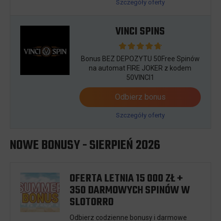
Szczegóły oferty
VINCI SPINS
Bonus BEZ DEPOZYTU 50Free Spinów
na automat FIRE JOKER z kodem
50VINCI1
Odbierz bonus
Szczegóły oferty
NOWE BONUSY - SIERPIEŃ 2026
OFERTA LETNIA 15 000 ZŁ +
350 DARMOWYCH SPINÓW W
SLOTORRO
Odbierz codzienne bonusy i darmowe