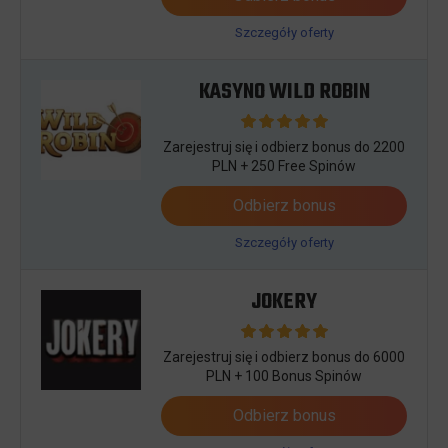
Szczegóły oferty
KASYNO WILD ROBIN
Zarejestruj się i odbierz bonus do 2200
PLN + 250 Free Spinów
Odbierz bonus
Szczegóły oferty
JOKERY
Zarejestruj się i odbierz bonus do 6000
PLN + 100 Bonus Spinów
Odbierz bonus