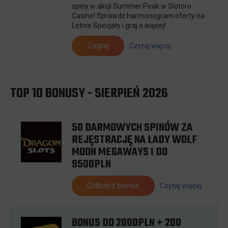
spiny w akcji Summer Peak w Slotoro
Casino! Sprawdź harmonogram oferty na
Letnie Specjały i graj o więcej!
Zagraj
Czytaj więcej
TOP 10 BONUSY - SIERPIEŃ 2026
50 DARMOWYCH SPINÓW ZA
REJĘSTRACJĘ NA LADY WOLF
MOON MEGAWAYS I DO
9500PLN
Odbierz bonus
Czytaj więcej
BONUS DO 2000PLN + 200