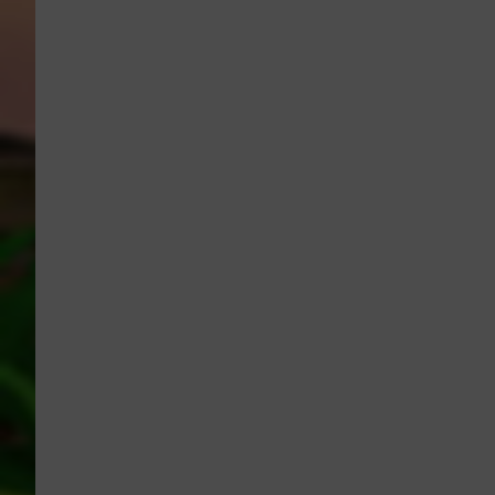
SIERPNIOWE EKSKLUZYWNE
ULEPSZONE BONUSY W
KASYNIE V.VEGAS
Odbierz Boomerang + Pass w kasynie
V.Vegas i zyskaj 150 darmowych spinów
oraz ulepszone bonusy Boomerang
dostępne przez cały sierpień.
Zagraj
Czytaj więcej