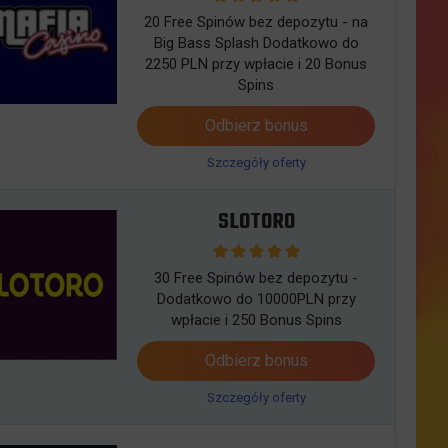
20 Free Spinów bez depozytu - na
Big Bass Splash Dodatkowo do
2250 PLN przy wpłacie i 20 Bonus
Spins
Odbierz bonus
Szczegóły oferty
SLOTORO
30 Free Spinów bez depozytu -
Dodatkowo do 10000PLN przy
wpłacie i 250 Bonus Spins
Odbierz bonus
Szczegóły oferty