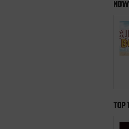
NOWE
OFERTA LETNIA 15 000 ZŁ + 350
DARMOWYCH SPINÓW W
SLOTORRO
Odbierz codzienne bonusy i darmowe
spiny w akcji Summer Peak w Slotoro
Casino! Sprawdź harmonogram oferty
na Letnie Specjały i graj o więcej!
Zagraj
Czytaj więcej
TOP 