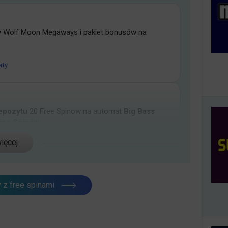
y Wolf Moon Megaways i pakiet bonusów na
rty
epozytu
20 Free Spinow na automat
Big Bass
ree Spinów
ięcej
rty
 z free spinami
ig Bass Splash Dodatkowo do 2250 PLN przy wpłacie
rty