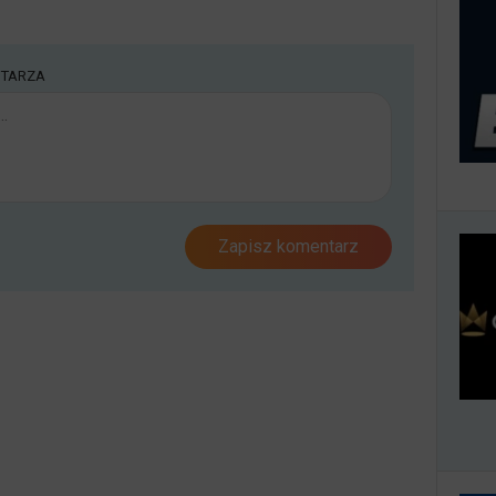
NTARZA
tkowo do 10000PLN przy wpłacie i 250 Bonus Spins
rty
na Mechanical Clover
Zapisz komentarz
rty