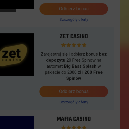
Odbierz bonus
Szczegóły oferty
ZET CASINO
Zarejestruj się i odbierz bonus
bez
depozytu
20 Free Spinow na
automat
Big Bass Splash
w
pakiecie do 2000 zł i
200 Free
Spinów
Odbierz bonus
Szczegóły oferty
MAFIA CASINO