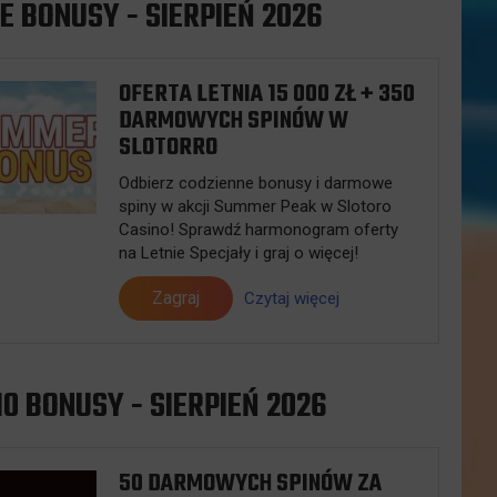
 BONUSY - SIERPIEŃ 2026
CASH BACK VIP EKSKLUZYWNIE
W KASYNIE 22BET
Program lojalnościowy 22BET oferuje
cashback od 5% do 11% oraz
dodatkowe korzyści dla graczy VIP.
Sprawdź, jak działa system zwrotów.
Zagraj
Czytaj więcej
10 BONUSY - SIERPIEŃ 2026
50 DARMOWYCH SPINÓW ZA