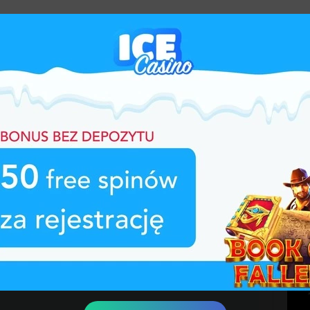
BONUS BEZ DEPOZYT
NUS
BONUS CASHBACK
RELOAD BONUS
POKER BONUS
RULE
BONUS 300 EURO / $ +50 SPINÓW W CAR
TOP 
FREE SPINY
do 9500pln!
epozytu