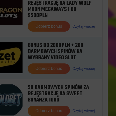
REJĘSTRACJĘ NA LADY WOLF
MOON MEGAWAYS I DO
9500PLN
Odbierz bonus
Czytaj więcej
BONUS DO 2000PLN + 200
DARMOWYCH SPINÓW NA
WYBRANY VIDEO SLOT
Odbierz bonus
Czytaj więcej
50 DARMOWYCH SPINÓW ZA
REJĘSTRACJĘ NA SWEET
BONANZA 1000
Odbierz bonus
Czytaj więcej