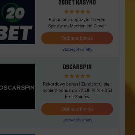
20BET KASYNO
Bonus bez depozytu 15 Free
Spinów na Mechanical Clover
Odbierz bonus
Szczegóły oferty
OSCARSPIN
Rekordowy bonus! Zarejestruj się i
odbierz bonus do 22500 PLN + 350
Free Spinów
Odbierz bonus
Szczegóły oferty