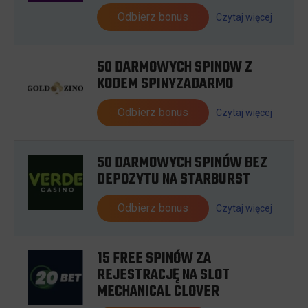
Odbierz bonus
Czytaj więcej
50 DARMOWYCH SPINOW Z
KODEM SPINYZADARMO
Odbierz bonus
Czytaj więcej
50 DARMOWYCH SPINÓW BEZ
DEPOZYTU NA STARBURST
Odbierz bonus
Czytaj więcej
15 FREE SPINÓW ZA
REJESTRACJĘ NA SLOT
MECHANICAL CLOVER