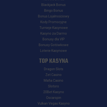
Blackjack Bonus
Bingo Bonus
Bonus Lojalnościowy
Kody Promocyjne
Turnieje Kasynowe
Kasyno za Darmo
Bonusy dla VIP
Bonusy Gotówkowe
Loterie Kasynowe
TOP KASYNA
Dragon Slots
Zet Casino
Mafia Casino
Slotoro
20Bet Kasyno
Oscarspin
Vulkan Vegas Kasyno