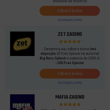
bonusów na 9500PLN
Odbierz bonus
Szczegóły oferty
ZET CASINO
Zarejestruj się i odbierz bonus
bez
depozytu
20 Free Spinow na automat
Big Bass Splash
w pakiecie do 2000 zł
i
200 Free Spinów
Odbierz bonus
Szczegóły oferty
MAFIA CASINO