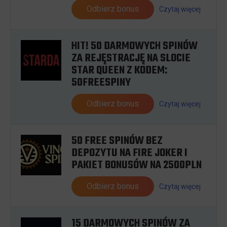
Odbierz bonus
Czytaj więcej
HIT! 50 DARMOWYCH SPINÓW
ZA REJĘSTRACJĘ NA SLOCIE
STAR QUEEN Z KODEM:
50FREESPINY
Odbierz bonus
Czytaj więcej
50 FREE SPINÓW BEZ
DEPOZYTU NA FIRE JOKER I
PAKIET BONUSÓW NA 2500PLN
Odbierz bonus
Czytaj więcej
15 DARMOWYCH SPINÓW ZA