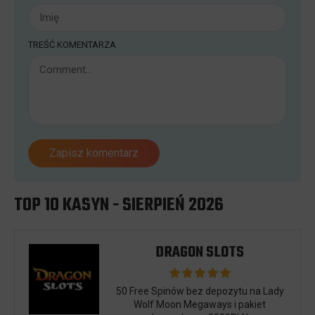
TREŚĆ KOMENTARZA
Zapisz komentarz
TOP 10 KASYN - SIERPIEŃ 2026
DRAGON SLOTS
50 Free Spinów bez depozytu na Lady
Wolf Moon Megaways i pakiet