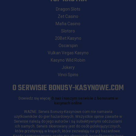
Dragon Slots
Zet Casino
Mafia Casino
Slotoro
20Bet Kasyno
Oscarspin
Vulkan Vegas Kasyno
Kasyno Wild Robin
Jokery
Vinci Spins
O SERWISIE BONUSY-KASYNOWE.COM
Dowiedz się więcej
O nas i naszym serwisie z bonusami w
kasynach online
WAŻNE: Serwis Bonusy-Kasynowe.com nie namawia
użytkowników do gier hazardowych. Wszystkie opinie zawarte w
Serwisie należą do jego autorów i są subiektywnymi odczuciami
ich samych. Serwis skierowany jest do osób polskojęzycznych,
które przebywają w krajach, które zezwalają na gry hazardowe.