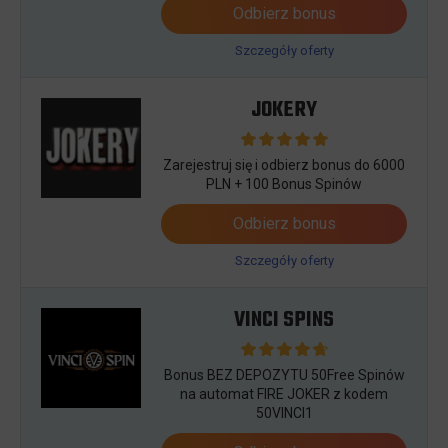
Odbierz bonus
Szczegóły oferty
JOKERY
Zarejestruj się i odbierz bonus do 6000
PLN + 100 Bonus Spinów
Odbierz bonus
Szczegóły oferty
VINCI SPINS
Bonus BEZ DEPOZYTU 50Free Spinów
na automat FIRE JOKER z kodem
50VINCI1