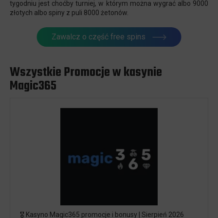
tygodniu jest choćby turniej, w którym można wygrać albo 9000
złotych albo spiny z puli 8000 żetonów.
Zawalcz o część free spins
Wszystkie Promocje w kasynie
Magic365
🎖 Kasyno Magic365 promocje i bonusy | Sierpień 2026