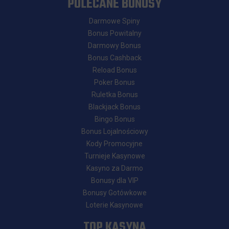
POLECANE BONUSY
Darmowe Spiny
Bonus Powitalny
Darmowy Bonus
Bonus Cashback
Reload Bonus
Poker Bonus
Ruletka Bonus
Blackjack Bonus
Bingo Bonus
Bonus Lojalnościowy
Kody Promocyjne
Turnieje Kasynowe
Kasyno za Darmo
Bonusy dla VIP
Bonusy Gotówkowe
Loterie Kasynowe
TOP KASYNA