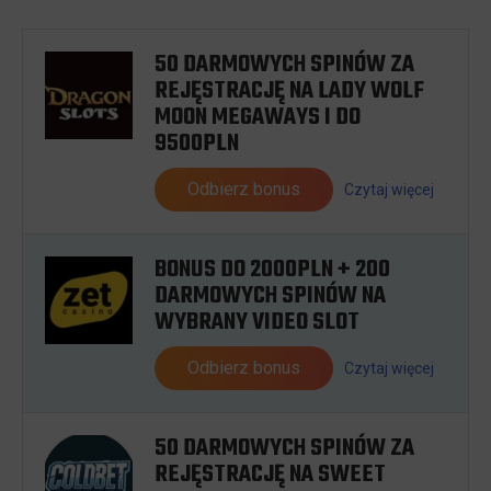
50 DARMOWYCH SPINÓW ZA
REJĘSTRACJĘ NA LADY WOLF
MOON MEGAWAYS I DO
9500PLN
Odbierz bonus
Czytaj więcej
BONUS DO 2000PLN + 200
DARMOWYCH SPINÓW NA
WYBRANY VIDEO SLOT
Odbierz bonus
Czytaj więcej
50 DARMOWYCH SPINÓW ZA
REJĘSTRACJĘ NA SWEET