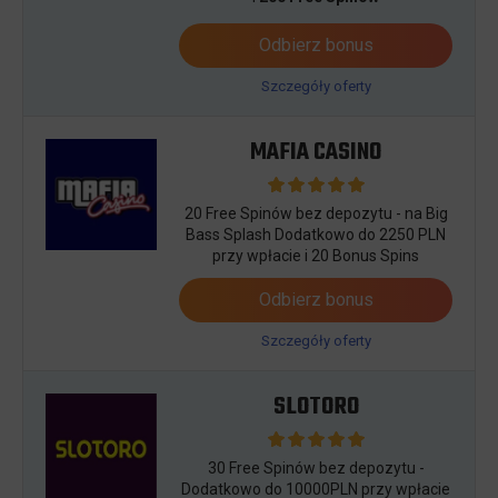
Odbierz bonus
Szczegóły oferty
MAFIA CASINO
20 Free Spinów bez depozytu - na Big
Bass Splash Dodatkowo do 2250 PLN
przy wpłacie i 20 Bonus Spins
Odbierz bonus
Szczegóły oferty
SLOTORO
30 Free Spinów bez depozytu -
Dodatkowo do 10000PLN przy wpłacie