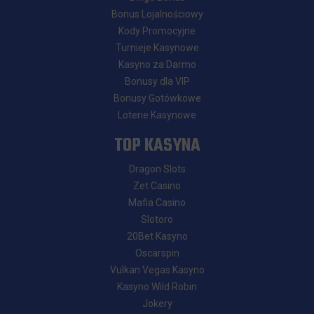
Bonus Lojalnościowy
Kody Promocyjne
Turnieje Kasynowe
Kasyno za Darmo
Bonusy dla VIP
Bonusy Gotówkowe
Loterie Kasynowe
TOP KASYNA
Dragon Slots
Zet Casino
Mafia Casino
Slotoro
20Bet Kasyno
Oscarspin
Vulkan Vegas Kasyno
Kasyno Wild Robin
Jokery