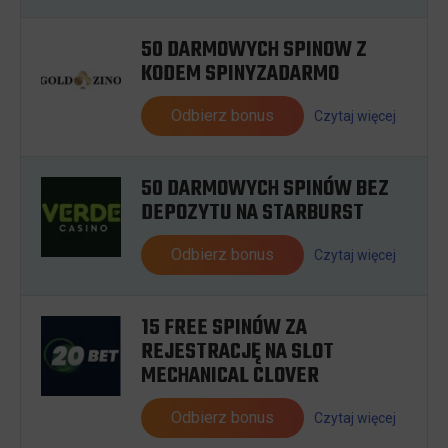
50 DARMOWYCH SPINOW Z
KODEM SPINYZADARMO
Odbierz bonus
Czytaj więcej
50 DARMOWYCH SPINÓW BEZ
DEPOZYTU NA STARBURST
Odbierz bonus
Czytaj więcej
15 FREE SPINÓW ZA
REJESTRACJĘ NA SLOT
MECHANICAL CLOVER
Odbierz bonus
Czytaj więcej