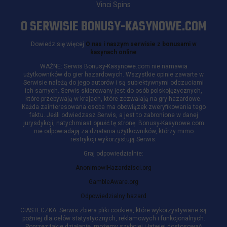
Vinci Spins
O SERWISIE BONUSY-KASYNOWE.COM
Dowiedz się więcej
O nas i naszym serwisie z bonusami w
kasynach online
WAŻNE: Serwis Bonusy-Kasynowe.com nie namawia
użytkowników do gier hazardowych. Wszystkie opinie zawarte w
Serwisie należą do jego autorów i są subiektywnymi odczuciami
ich samych. Serwis skierowany jest do osób polskojęzycznych,
które przebywają w krajach, które zezwalają na gry hazardowe.
Każda zainteresowana osoba ma obowiązek zweryfikowania tego
faktu. Jeśli odwiedzasz Serwis, a jest to zabronione w danej
jurysdykcji, natychmiast opuść tę stronę. Bonusy-Kasynowe.com
nie odpowiadają za działania użytkowników, którzy mimo
restrykcji wykorzystują Serwis.
Graj odpowiedzialnie:
AnonimowiHazardzisci.org
GambleAware.org
Odpowiedzialny hazard
CIASTECZKA: Serwis zbiera pliki cookies, które wykorzystywane są
poźniej dla celów statystycznych, reklamowych i funkcjonalnych.
Poprzez takie działanie, możemy szybciej i łatwiej dostosować