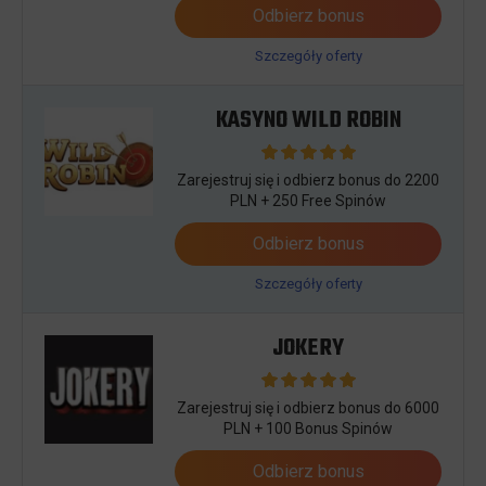
Odbierz bonus
Szczegóły oferty
KASYNO WILD ROBIN
Zarejestruj się i odbierz bonus do 2200
PLN + 250 Free Spinów
Odbierz bonus
Szczegóły oferty
JOKERY
Zarejestruj się i odbierz bonus do 6000
PLN + 100 Bonus Spinów
Odbierz bonus