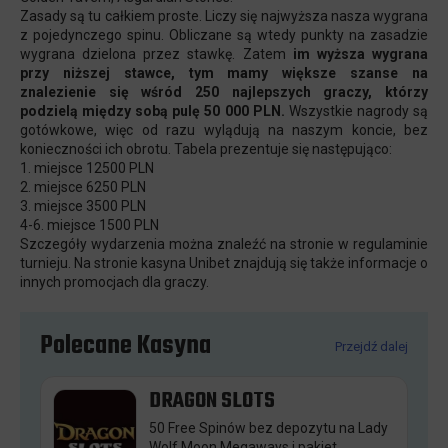
Zasady są tu całkiem proste. Liczy się najwyższa nasza wygrana
z pojedynczego spinu. Obliczane są wtedy punkty na zasadzie
wygrana dzielona przez stawkę. Zatem
im wyższa wygrana
przy niższej stawce, tym mamy większe szanse na
znalezienie się wśród 250 najlepszych graczy, którzy
podzielą między sobą pulę 50 000 PLN.
Wszystkie nagrody są
gotówkowe, więc od razu wylądują na naszym koncie, bez
konieczności ich obrotu. Tabela prezentuje się następująco:
1. miejsce 12500 PLN
2. miejsce 6250 PLN
3. miejsce 3500 PLN
4-6. miejsce 1500 PLN
Szczegóły wydarzenia można znaleźć na stronie w regulaminie
turnieju. Na stronie kasyna Unibet znajdują się także informacje o
innych promocjach dla graczy.
Polecane Kasyna
Przejdź dalej
DRAGON SLOTS
50 Free Spinów bez depozytu na Lady
Wolf Moon Megaways i pakiet