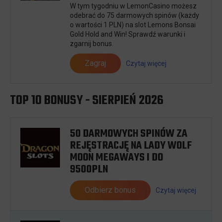
W tym tygodniu w LemonCasino możesz
odebrać do 75 darmowych spinów (każdy
o wartości 1 PLN) na slot Lemons Bonsai
Gold Hold and Win! Sprawdź warunki i
zgarnij bonus.
Zagraj
Czytaj więcej
TOP 10 BONUSY - SIERPIEŃ 2026
50 DARMOWYCH SPINÓW ZA
REJĘSTRACJĘ NA LADY WOLF
MOON MEGAWAYS I DO
9500PLN
Odbierz bonus
Czytaj więcej