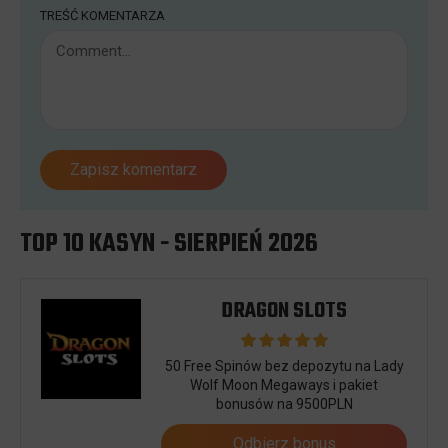
TREŚĆ KOMENTARZA
Zapisz komentarz
TOP 10 KASYN - SIERPIEŃ 2026
DRAGON SLOTS
50 Free Spinów bez depozytu na Lady
Wolf Moon Megaways i pakiet
bonusów na 9500PLN
Odbierz bonus