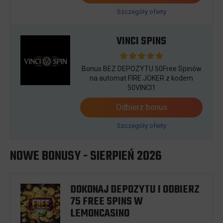
Szczegóły oferty
VINCI SPINS
Bonus BEZ DEPOZYTU 50Free Spinów
na automat FIRE JOKER z kodem
50VINCI1
Odbierz bonus
Szczegóły oferty
NOWE BONUSY - SIERPIEŃ 2026
DOKONAJ DEPOZYTU I ODBIERZ
75 FREE SPINS W
LEMONCASINO