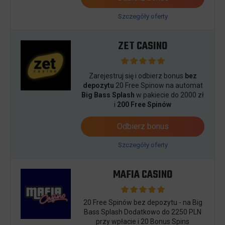
Szczegóły oferty
ZET CASINO
Zarejestruj się i odbierz bonus
bez
depozytu
20 Free Spinow na automat
Big Bass Splash
w pakiecie do 2000 zł
i
200 Free Spinów
Odbierz bonus
Szczegóły oferty
MAFIA CASINO
20 Free Spinów bez depozytu - na Big
Bass Splash Dodatkowo do 2250 PLN
przy wpłacie i 20 Bonus Spins