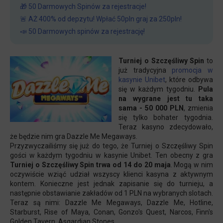
🎁 50 Darmowych Spinów za rejestracje!
🚨 AŻ 400% od depzytu! Wpłać 50pln graj za 250pln!
📣 50 Darmowych spinów za rejestrację!
Turniej o Szczęśliwy Spin
to
już tradycyjna
promocja w
kasynie Unibet
, które odbywa
się w każdym tygodniu.
Pula
na wygrane jest tu taka
sama - 50 000 PLN
, zmienia
się tylko bohater tygodnia.
Teraz kasyno zdecydowało,
że będzie nim gra Dazzle Me Megaways.
Przyzwyczailiśmy się już do tego, że Turniej o Szczęśliwy Spin
gości w każdym tygodniu w kasynie Unibet. Ten obecny z gra
Turniej o Szczęśliwy Spin trwa od 14 do 20 maja
. Mogą w nim
oczywiście wziąć udział wszyscy klienci kasyna z aktywnym
kontem. Konieczne jest jednak zapisanie się do turnieju, a
następnie obstawianie zakładów od 1 PLN na wybranych slotach.
Teraz są nimi: Dazzle Me Megaways, Dazzle Me, Hotline,
Starburst, Rise of Maya, Conan, Gonzo's Quest, Narcos, Finn's
Golden Tavern, Asgardian Stones.