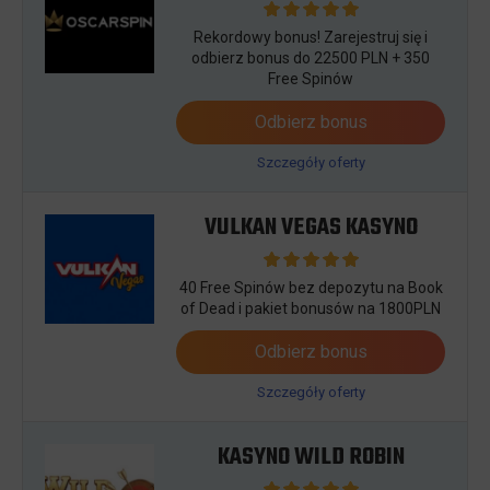
Rekordowy bonus! Zarejestruj się i
odbierz bonus do 22500 PLN + 350
Free Spinów
Odbierz bonus
Szczegóły oferty
VULKAN VEGAS KASYNO
40 Free Spinów bez depozytu na Book
of Dead i pakiet bonusów na 1800PLN
Odbierz bonus
Szczegóły oferty
KASYNO WILD ROBIN