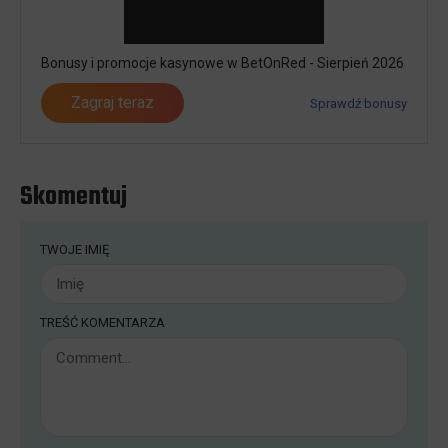
Bonusy i promocje kasynowe w BetOnRed - Sierpień 2026
Zagraj teraz
Sprawdź bonusy
Skomentuj
TWOJE IMIĘ
TREŚĆ KOMENTARZA