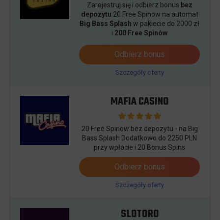
Zarejestruj się i odbierz bonus
bez
depozytu
20 Free Spinow na automat
Big Bass Splash
w pakiecie do 2000 zł
i
200 Free Spinów
Odbierz bonus
Szczegóły oferty
MAFIA CASINO
20 Free Spinów bez depozytu - na Big
Bass Splash Dodatkowo do 2250 PLN
przy wpłacie i 20 Bonus Spins
Odbierz bonus
Szczegóły oferty
SLOTORO