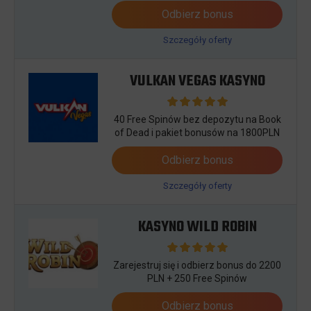
Odbierz bonus
Szczegóły oferty
VULKAN VEGAS KASYNO
40 Free Spinów bez depozytu na Book
of Dead i pakiet bonusów na 1800PLN
Odbierz bonus
Szczegóły oferty
KASYNO WILD ROBIN
Zarejestruj się i odbierz bonus do 2200
PLN + 250 Free Spinów
Odbierz bonus