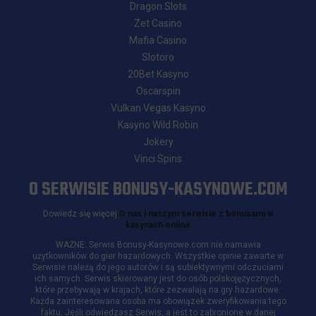
Dragon Slots
Zet Casino
Mafia Casino
Slotoro
20Bet Kasyno
Oscarspin
Vulkan Vegas Kasyno
Kasyno Wild Robin
Jokery
Vinci Spins
O SERWISIE BONUSY-KASYNOWE.COM
Dowiedz się więcej
O nas i naszym serwisie z bonusami w
kasynach online
WAŻNE: Serwis Bonusy-Kasynowe.com nie namawia
użytkowników do gier hazardowych. Wszystkie opinie zawarte w
Serwisie należą do jego autorów i są subiektywnymi odczuciami
ich samych. Serwis skierowany jest do osób polskojęzycznych,
które przebywają w krajach, które zezwalają na gry hazardowe.
Każda zainteresowana osoba ma obowiązek zweryfikowania tego
faktu. Jeśli odwiedzasz Serwis, a jest to zabronione w danej