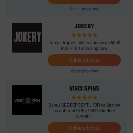
Szczegóły oferty
JOKERY
Zarejestruj się i odbierz bonus do 6000
PLN + 100 Bonus Spinów
Odbierz bonus
Szczegóły oferty
VINCI SPINS
Bonus BEZ DEPOZYTU 50Free Spinów
na automat FIRE JOKER z kodem
50VINCI1
Odbierz bonus