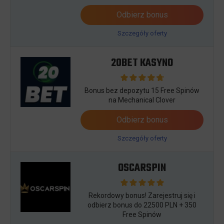
Odbierz bonus
Szczegóły oferty
20BET KASYNO
Bonus bez depozytu 15 Free Spinów
na Mechanical Clover
Odbierz bonus
Szczegóły oferty
OSCARSPIN
Rekordowy bonus! Zarejestruj się i
odbierz bonus do 22500 PLN + 350
Free Spinów