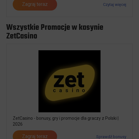
Zagraj teraz
Czytaj więcej
Wszystkie Promocje w kasynie
ZetCasino
ZetCasino - bonusy, gry i promocje dla graczy z Polski |
2026
Zagraj teraz
Sprawdź bonusy