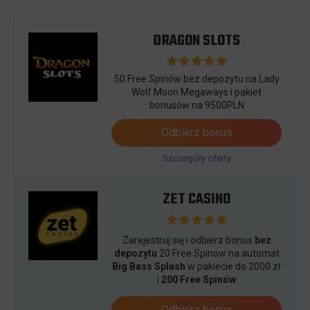
DRAGON SLOTS
50 Free Spinów bez depozytu na Lady
Wolf Moon Megaways i pakiet
bonusów na 9500PLN
Odbierz bonus
Szczegóły oferty
ZET CASINO
Zarejestruj się i odbierz bonus
bez
depozytu
20 Free Spinow na automat
Big Bass Splash
w pakiecie do 2000 zł
i
200 Free Spinów
Odbierz bonus