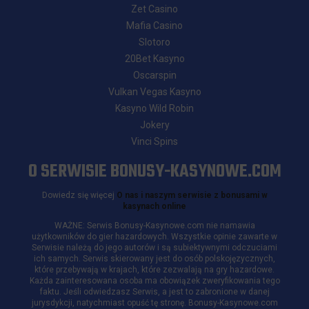
Zet Casino
Mafia Casino
Slotoro
20Bet Kasyno
Oscarspin
Vulkan Vegas Kasyno
Kasyno Wild Robin
Jokery
Vinci Spins
O SERWISIE BONUSY-KASYNOWE.COM
Dowiedz się więcej
O nas i naszym serwisie z bonusami w
kasynach online
WAŻNE: Serwis Bonusy-Kasynowe.com nie namawia
użytkowników do gier hazardowych. Wszystkie opinie zawarte w
Serwisie należą do jego autorów i są subiektywnymi odczuciami
ich samych. Serwis skierowany jest do osób polskojęzycznych,
które przebywają w krajach, które zezwalają na gry hazardowe.
Każda zainteresowana osoba ma obowiązek zweryfikowania tego
faktu. Jeśli odwiedzasz Serwis, a jest to zabronione w danej
jurysdykcji, natychmiast opuść tę stronę. Bonusy-Kasynowe.com