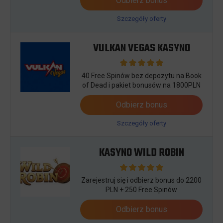
Odbierz bonus
Szczegóły oferty
VULKAN VEGAS KASYNO
40 Free Spinów bez depozytu na Book
of Dead i pakiet bonusów na 1800PLN
Odbierz bonus
Szczegóły oferty
KASYNO WILD ROBIN
Zarejestruj się i odbierz bonus do 2200
PLN + 250 Free Spinów
Odbierz bonus