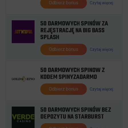
Odbierz bonus
Czytaj więcej
50 DARMOWYCH SPINÓW ZA
REJĘSTRACJĘ NA BIG BASS
SPLASH
Odbierz bonus
Czytaj więcej
50 DARMOWYCH SPINOW Z
KODEM SPINYZADARMO
Odbierz bonus
Czytaj więcej
50 DARMOWYCH SPINÓW BEZ
DEPOZYTU NA STARBURST