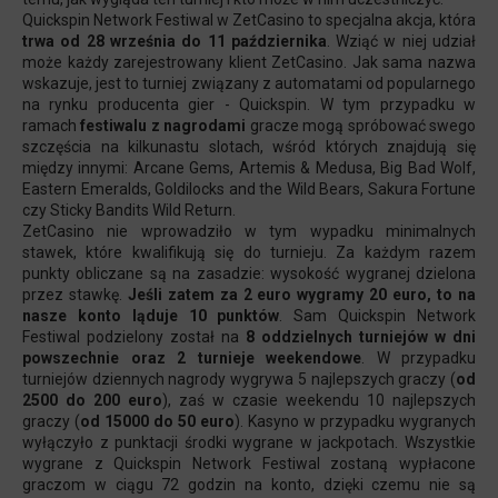
Quickspin Network Festiwal w ZetCasino to specjalna akcja, która
trwa od 28 września do 11 października
. Wziąć w niej udział
może każdy zarejestrowany klient ZetCasino. Jak sama nazwa
wskazuje, jest to turniej związany z automatami od popularnego
na rynku producenta gier - Quickspin. W tym przypadku w
ramach
festiwalu z nagrodami
gracze mogą spróbować swego
szczęścia na kilkunastu slotach, wśród których znajdują się
między innymi: Arcane Gems, Artemis & Medusa, Big Bad Wolf,
Eastern Emeralds, Goldilocks and the Wild Bears, Sakura Fortune
czy Sticky Bandits Wild Return.
ZetCasino nie wprowadziło w tym wypadku minimalnych
stawek, które kwalifikują się do turnieju. Za każdym razem
punkty obliczane są na zasadzie: wysokość wygranej dzielona
przez stawkę.
Jeśli zatem za 2 euro wygramy 20 euro, to na
nasze konto ląduje 10 punktów
. Sam Quickspin Network
Festiwal podzielony został na
8 oddzielnych turniejów w dni
powszechnie oraz 2 turnieje weekendowe
. W przypadku
turniejów dziennych nagrody wygrywa 5 najlepszych graczy (
od
2500 do 200 euro
), zaś w czasie weekendu 10 najlepszych
graczy (
od 15000 do 50 euro
). Kasyno w przypadku wygranych
wyłączyło z punktacji środki wygrane w jackpotach. Wszystkie
wygrane z Quickspin Network Festiwal zostaną wypłacone
graczom w ciągu 72 godzin na konto, dzięki czemu nie są