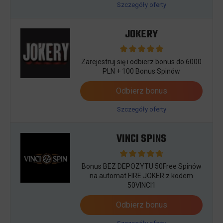
Szczegóły oferty
JOKERY
Zarejestruj się i odbierz bonus do 6000
PLN + 100 Bonus Spinów
Odbierz bonus
Szczegóły oferty
VINCI SPINS
Bonus BEZ DEPOZYTU 50Free Spinów
na automat FIRE JOKER z kodem
50VINCI1
Odbierz bonus