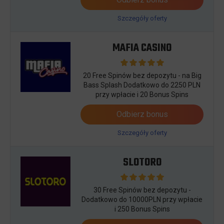
Szczegóły oferty
MAFIA CASINO
20 Free Spinów bez depozytu - na Big
Bass Splash Dodatkowo do 2250 PLN
przy wpłacie i 20 Bonus Spins
Odbierz bonus
Szczegóły oferty
SLOTORO
30 Free Spinów bez depozytu -
Dodatkowo do 10000PLN przy wpłacie
i 250 Bonus Spins