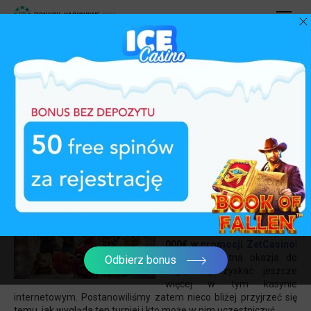
BONUSY-KASYNOWE
.COM
DARMOWE SPINY
BONUS POWITALNY
DARMOWY BONUS
BONUSY KASYNOWE
ZETCASINO
QUICKSPIN NETWORK FESTIWAL Z
PULĄ 100 000€ W ZETCASINO
Już dziś każda
zainteresowana osoba może
wziąć udział w
Quickspin
Network Festiwal z pulą 100
000€ w
promocji ZetCasino
!
Jest to świetna okazja do
Odbierz bonus
tego, aby zyskać jeszcze
więcej w tym kasynie
internetowym. Postanowiliśmy zatem nieco bliżej przyjrzeć się
temu, jak wygląda ten turniej i kto może w nim uczestniczyć.