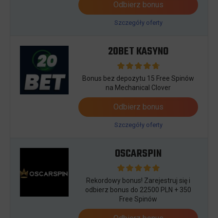
Odbierz bonus
Szczegóły oferty
20BET KASYNO
Bonus bez depozytu 15 Free Spinów
na Mechanical Clover
Odbierz bonus
Szczegóły oferty
OSCARSPIN
Rekordowy bonus! Zarejestruj się i
odbierz bonus do 22500 PLN + 350
Free Spinów