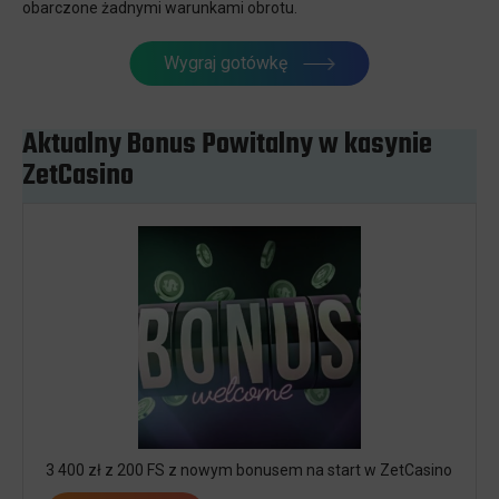
obarczone żadnymi warunkami obrotu.
Wygraj gotówkę
Aktualny Bonus Powitalny w kasynie
ZetCasino
3 400 zł z 200 FS z nowym bonusem na start w ZetCasino