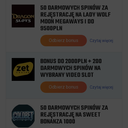
50 DARMOWYCH SPINÓW ZA
REJĘSTRACJĘ NA LADY WOLF
MOON MEGAWAYS I DO
9500PLN
Odbierz bonus
Czytaj więcej
BONUS DO 2000PLN + 200
DARMOWYCH SPINÓW NA
WYBRANY VIDEO SLOT
Odbierz bonus
Czytaj więcej
50 DARMOWYCH SPINÓW ZA
REJĘSTRACJĘ NA SWEET
BONANZA 1000