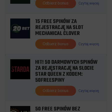
Odbierz bonus
Czytaj więcej
15 FREE SPINÓW ZA
REJESTRACJĘ NA SLOT
MECHANICAL CLOVER
Odbierz bonus
Czytaj więcej
HIT! 50 DARMOWYCH SPINÓW
ZA REJĘSTRACJĘ NA SLOCIE
STAR QUEEN Z KODEM:
50FREESPINY
Odbierz bonus
Czytaj więcej
50 FREE SPINÓW BEZ