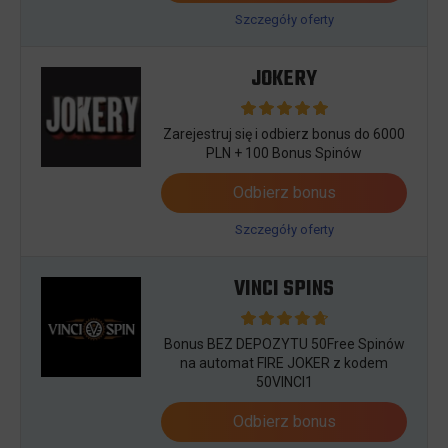
Szczegóły oferty
JOKERY
Zarejestruj się i odbierz bonus do 6000
PLN + 100 Bonus Spinów
Odbierz bonus
Szczegóły oferty
VINCI SPINS
Bonus BEZ DEPOZYTU 50Free Spinów
na automat FIRE JOKER z kodem
50VINCI1
Odbierz bonus