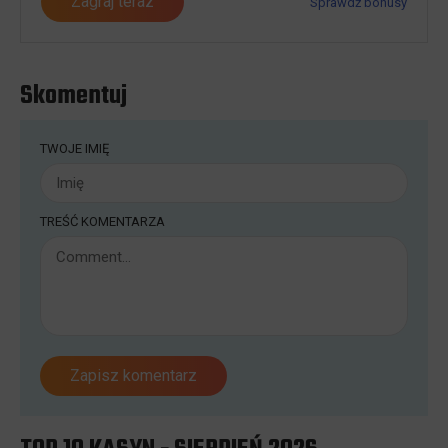
Zagraj teraz
Sprawdź bonusy
Skomentuj
TWOJE IMIĘ
TREŚĆ KOMENTARZA
Zapisz komentarz