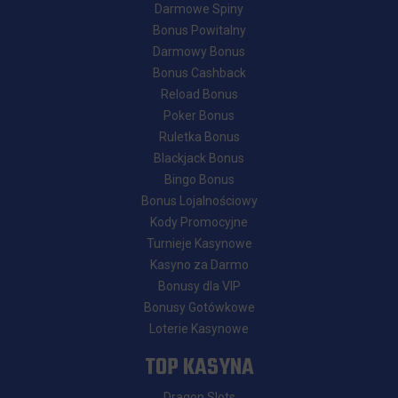
Darmowe Spiny
Bonus Powitalny
Darmowy Bonus
Bonus Cashback
Reload Bonus
Poker Bonus
Ruletka Bonus
Blackjack Bonus
Bingo Bonus
Bonus Lojalnościowy
Kody Promocyjne
Turnieje Kasynowe
Kasyno za Darmo
Bonusy dla VIP
Bonusy Gotówkowe
Loterie Kasynowe
TOP KASYNA
Dragon Slots