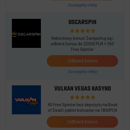
Szczegóły oferty
OSCARSPIN
Rekordowy bonus! Zarejestruj się i
odbierz bonus do 22500 PLN + 350
Free Spinów
Odbierz bonus
Szczegóły oferty
VULKAN VEGAS KASYNO
40 Free Spinów bez depozytu na Book
of Dead i pakiet bonusów na 1800PLN
Odbierz bonus