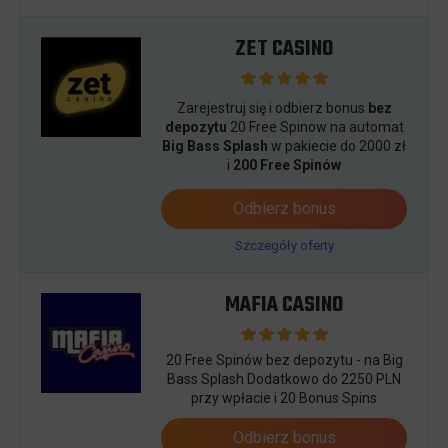
ZET CASINO
Zarejestruj się i odbierz bonus
bez
depozytu
20 Free Spinow na automat
Big Bass Splash
w pakiecie do 2000 zł
i
200 Free Spinów
Odbierz bonus
Szczegóły oferty
MAFIA CASINO
20 Free Spinów bez depozytu - na Big
Bass Splash Dodatkowo do 2250 PLN
przy wpłacie i 20 Bonus Spins
Odbierz bonus