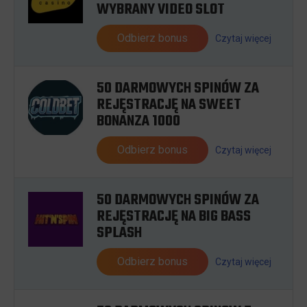
WYBRANY VIDEO SLOT
Odbierz bonus
Czytaj więcej
50 DARMOWYCH SPINÓW ZA
REJĘSTRACJĘ NA SWEET
BONANZA 1000
Odbierz bonus
Czytaj więcej
50 DARMOWYCH SPINÓW ZA
REJĘSTRACJĘ NA BIG BASS
SPLASH
Odbierz bonus
Czytaj więcej