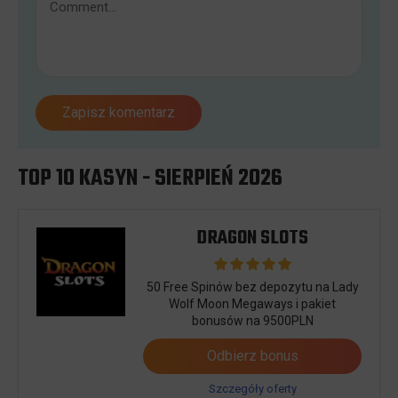
Zapisz komentarz
TOP 10 KASYN - SIERPIEŃ 2026
DRAGON SLOTS
50 Free Spinów bez depozytu na Lady
Wolf Moon Megaways i pakiet
bonusów na 9500PLN
Odbierz bonus
Szczegóły oferty