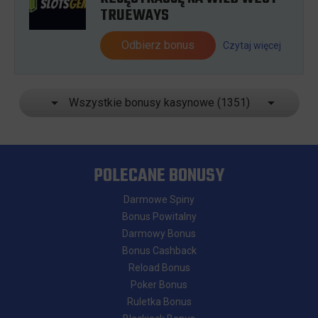
TRUEWAYS
Odbierz bonus
Czytaj więcej
Wszystkie bonusy kasynowe
(1351)
POLECANE BONUSY
Darmowe Spiny
Bonus Powitalny
Darmowy Bonus
Bonus Cashback
Reload Bonus
Poker Bonus
Ruletka Bonus