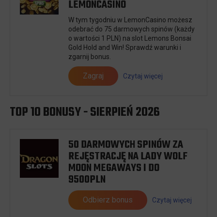
LEMONCASINO
W tym tygodniu w LemonCasino możesz
odebrać do 75 darmowych spinów (każdy
o wartości 1 PLN) na slot Lemons Bonsai
Gold Hold and Win! Sprawdź warunki i
zgarnij bonus.
Zagraj
Czytaj więcej
TOP 10 BONUSY - SIERPIEŃ 2026
50 DARMOWYCH SPINÓW ZA
REJĘSTRACJĘ NA LADY WOLF
MOON MEGAWAYS I DO
9500PLN
Odbierz bonus
Czytaj więcej