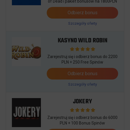
of Dead i pakiet bonusów na 1800PLN
Odbierz bonus
Szczegóły oferty
KASYNO WILD ROBIN
Zarejestruj się i odbierz bonus do 2200
PLN + 250 Free Spinów
Odbierz bonus
Szczegóły oferty
JOKERY
Zarejestruj się i odbierz bonus do 6000
PLN + 100 Bonus Spinów