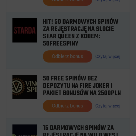
HIT! 50 DARMOWYCH SPINÓW
ZA REJĘSTRACJĘ NA SLOCIE
STAR QUEEN Z KODEM:
50FREESPINY
Odbierz bonus
Czytaj więcej
50 FREE SPINÓW BEZ
DEPOZYTU NA FIRE JOKER I
PAKIET BONUSÓW NA 2500PLN
Odbierz bonus
Czytaj więcej
15 DARMOWYCH SPINÓW ZA
REJĘSTRACJĘ NA WILD WEST