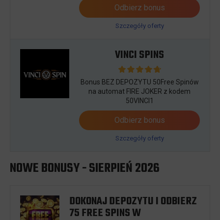
Odbierz bonus
Szczegóły oferty
VINCI SPINS
Bonus BEZ DEPOZYTU 50Free Spinów
na automat FIRE JOKER z kodem
50VINCI1
Odbierz bonus
Szczegóły oferty
NOWE BONUSY - SIERPIEŃ 2026
DOKONAJ DEPOZYTU I ODBIERZ
75 FREE SPINS W