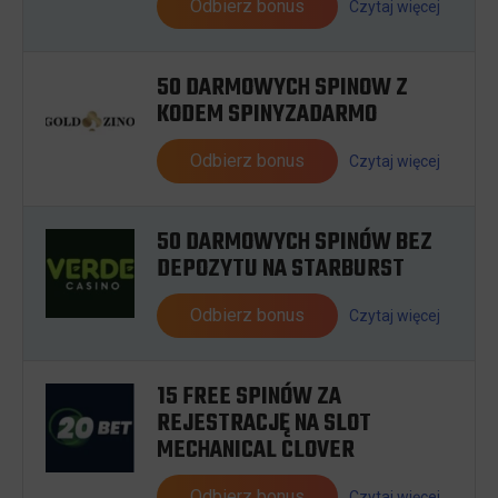
Odbierz bonus
Czytaj więcej
50 DARMOWYCH SPINOW Z
KODEM SPINYZADARMO
Odbierz bonus
Czytaj więcej
50 DARMOWYCH SPINÓW BEZ
DEPOZYTU NA STARBURST
Odbierz bonus
Czytaj więcej
15 FREE SPINÓW ZA
REJESTRACJĘ NA SLOT
MECHANICAL CLOVER
Odbierz bonus
Czytaj więcej