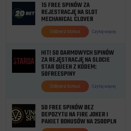
15 FREE SPINÓW ZA
REJESTRACJĘ NA SLOT
MECHANICAL CLOVER
Odbierz bonus
Czytaj więcej
HIT! 50 DARMOWYCH SPINÓW
ZA REJĘSTRACJĘ NA SLOCIE
STAR QUEEN Z KODEM:
50FREESPINY
Odbierz bonus
Czytaj więcej
50 FREE SPINÓW BEZ
DEPOZYTU NA FIRE JOKER I
PAKIET BONUSÓW NA 2500PLN