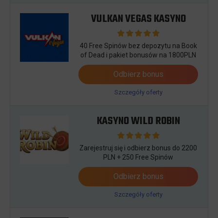
VULKAN VEGAS KASYNO
40 Free Spinów bez depozytu na Book
of Dead i pakiet bonusów na 1800PLN
Odbierz bonus
Szczegóły oferty
KASYNO WILD ROBIN
Zarejestruj się i odbierz bonus do 2200
PLN + 250 Free Spinów
Odbierz bonus
Szczegóły oferty