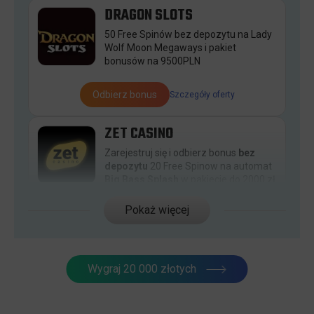
DRAGON SLOTS
50 Free Spinów bez depozytu na Lady
Wolf Moon Megaways i pakiet
bonusów na 9500PLN
Odbierz bonus
Szczegóły oferty
ZET CASINO
Zarejestruj się i odbierz bonus
bez
depozytu
20 Free Spinow na automat
Big Bass Splash
w pakiecie do 2000 zł
i
200 Free Spinów
Pokaż więcej
Odbierz bonus
Szczegóły oferty
MAFIA CASINO
Wygraj 20 000 złotych
20 Free Spinów bez depozytu - na Big
Bass Splash Dodatkowo do 2250 PLN
przy wpłacie i 20 Bonus Spins