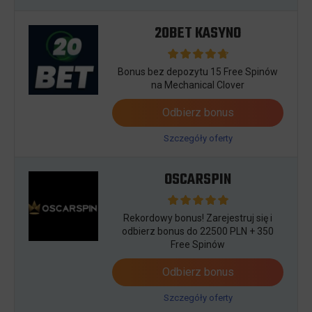
20BET KASYNO
Bonus bez depozytu 15 Free Spinów
na Mechanical Clover
Odbierz bonus
Szczegóły oferty
OSCARSPIN
Rekordowy bonus! Zarejestruj się i
odbierz bonus do 22500 PLN + 350
Free Spinów
Odbierz bonus
Szczegóły oferty