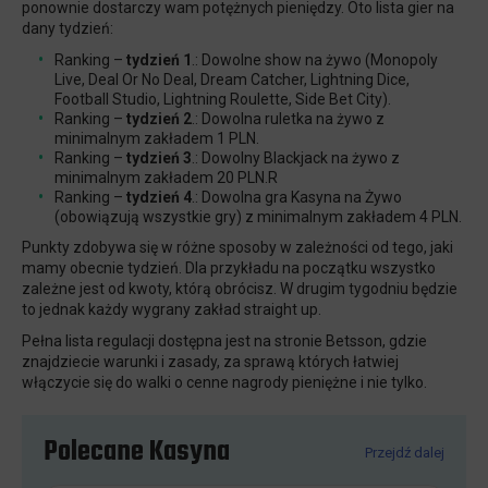
ponownie dostarczy wam potężnych pieniędzy. Oto lista gier na
dany tydzień:
Ranking –
tydzień 1
.: Dowolne show na żywo (Monopoly
Live, Deal Or No Deal, Dream Catcher, Lightning Dice,
Football Studio, Lightning Roulette, Side Bet City).
Ranking –
tydzień 2
.: Dowolna ruletka na żywo z
minimalnym zakładem 1 PLN.
Ranking –
tydzień 3
.: Dowolny Blackjack na żywo z
minimalnym zakładem 20 PLN.R
Ranking –
tydzień 4
.: Dowolna gra Kasyna na Żywo
(obowiązują wszystkie gry) z minimalnym zakładem 4 PLN.
Punkty zdobywa się w różne sposoby w zależności od tego, jaki
mamy obecnie tydzień. Dla przykładu na początku wszystko
zależne jest od kwoty, którą obrócisz. W drugim tygodniu będzie
to jednak każdy wygrany zakład straight up.
Pełna lista regulacji dostępna jest na stronie Betsson, gdzie
znajdziecie warunki i zasady, za sprawą których łatwiej
włączycie się do walki o cenne nagrody pieniężne i nie tylko.
Polecane Kasyna
Przejdź dalej