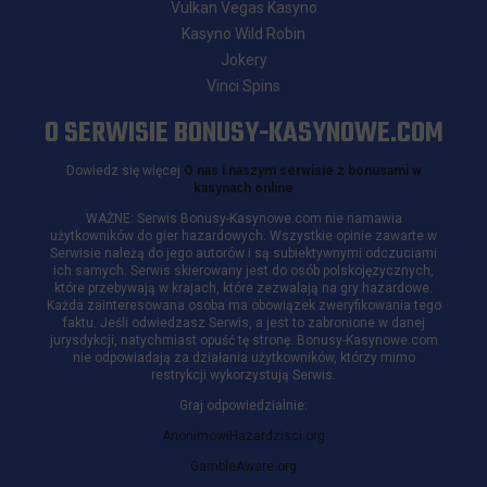
Vulkan Vegas Kasyno
Kasyno Wild Robin
Jokery
Vinci Spins
O SERWISIE BONUSY-KASYNOWE.COM
Dowiedz się więcej
O nas i naszym serwisie z bonusami w
kasynach online
WAŻNE: Serwis Bonusy-Kasynowe.com nie namawia
użytkowników do gier hazardowych. Wszystkie opinie zawarte w
Serwisie należą do jego autorów i są subiektywnymi odczuciami
ich samych. Serwis skierowany jest do osób polskojęzycznych,
które przebywają w krajach, które zezwalają na gry hazardowe.
Każda zainteresowana osoba ma obowiązek zweryfikowania tego
faktu. Jeśli odwiedzasz Serwis, a jest to zabronione w danej
jurysdykcji, natychmiast opuść tę stronę. Bonusy-Kasynowe.com
nie odpowiadają za działania użytkowników, którzy mimo
restrykcji wykorzystują Serwis.
Graj odpowiedzialnie:
AnonimowiHazardzisci.org
GambleAware.org