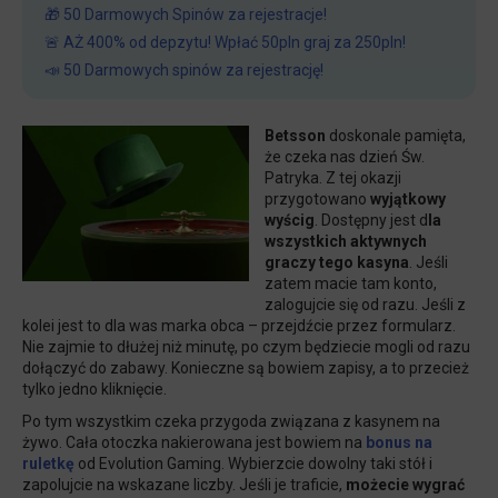
🎁 50 Darmowych Spinów za rejestracje!
🚨 AŻ 400% od depzytu! Wpłać 50pln graj za 250pln!
📣 50 Darmowych spinów za rejestrację!
Betsson
doskonale pamięta,
że czeka nas dzień Św.
Patryka. Z tej okazji
przygotowano
wyjątkowy
wyścig
. Dostępny jest d
la
wszystkich aktywnych
graczy tego kasyna
. Jeśli
zatem macie tam konto,
zalogujcie się od razu. Jeśli z
kolei jest to dla was marka obca – przejdźcie przez formularz.
Nie zajmie to dłużej niż minutę, po czym będziecie mogli od razu
dołączyć do zabawy. Konieczne są bowiem zapisy, a to przecież
tylko jedno kliknięcie.
Po tym wszystkim czeka przygoda związana z kasynem na
żywo. Cała otoczka nakierowana jest bowiem na
bonus na
ruletkę
od Evolution Gaming. Wybierzcie dowolny taki stół i
zapolujcie na wskazane liczby. Jeśli je traficie,
możecie wygrać