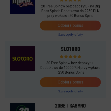
20 Free Spinów bez depozytu - na Big
Bass Splash Dodatkowo do 2250 PLN
przy wpłacie i 20 Bonus Spins
Odbierz bonus
Szczegóły oferty
SLOTORO
30 Free Spinów bez depozytu -
Dodatkowo do 10000PLN przy wpłacie
i 250 Bonus Spins
Odbierz bonus
Szczegóły oferty
20BET KASYNO