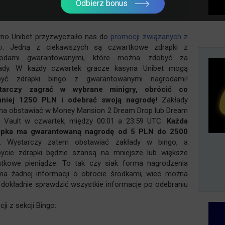
Odbierz bonus
no Unibet przyzwyczaiło nas do
promocji związanych z
o
. Jedną z ciekawszych są czwartkowe zdrapki z
rodami gwarantowanymi, które można zdobyć za
łady. W każdy czwartek gracze kasyna Unibet mogą
być zdrapki bingo z gwarantowanymi nagrodami!
tarczy zagrać w wybrane minigry, obrócić co
mniej 1250 PLN i odebrać swoją nagrodę
! Zakłady
a obstawiać w Money Mansion 2 Dream Drop lub Dream
 Vault w czwartek, między 00:01 a 23:59 UTC.
Każda
apka ma gwarantowaną nagrodę od 5 PLN do 2500
. Wystarczy zatem obstawiać zakłady w bingo, a
ycie zdrapki będzie szansą na mniejsze lub większe
tkowe pieniądze. To tak czy siak forma nagrodzenia
ma żadnej informacji o obrocie środkami, wiec można
 dokładnie sprawdzić wszystkie informacje po odebraniu
i z sekcji Bingo: