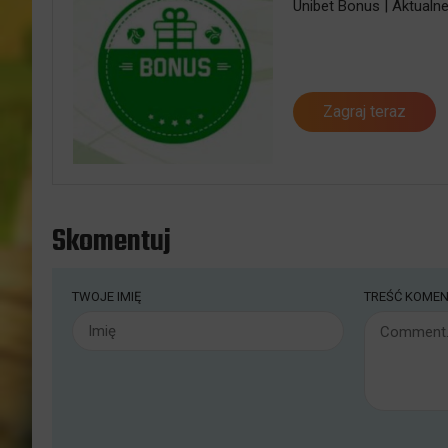
Unibet Bonus | Aktualn
30 Free Spinów bez depozytu - Doda
Odbierz bonus
Szczegóły ofe
20BET KASYNO
Zagraj teraz
Bonus bez depozytu 15 Free Spinów 
Odbierz bonus
Szczegóły ofe
Skomentuj
TWOJE IMIĘ
TREŚĆ KOME