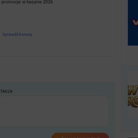
e promocje w kasynie 2026
tkowo do 10000PLN przy wpłacie i 250 Bonus Spins
rty
Sprawdź bonusy
na Mechanical Clover
rty
NTARZA