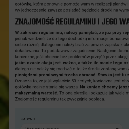
gotówkę, która ponownie pomoże wam w realizacji planów i 
wy jednocześnie zawsze posiadać będziecie środki na wym
ZNAJOMOŚĆ REGULAMINU I JEGO W
W zakresie regulaminu, należy pamiętać, że już przy rej
jednak wiedzieć, że do tego dochodzą informacje bonusowe,
siebie różnić, dlatego nie należy brać za pewnik zapisku z 
doładowania. To podstawowe zagadnienie. Następnie dochodz
konieczne, jeśli chcecie bez problemów przejść przez akcję i
jakim czasie akcja jest ważna, a także ile macie tego cz
dlatego nie należy się martwić o to, że środki zostaną wam
pieniędzmi premiowymi trzeba obracać. Stawka jest tu z
Oznacza to, że jeśli wpłacicie 50 złotych, konieczne jest 
gotówka realnie stanie się wasza.
Na koniec chcemy jeszc
maksymalną wartość.
To ona określa i pokazuje jak wiele m
Znajomość regulaminu tak zwyczajnie popłaca.
KASYNO