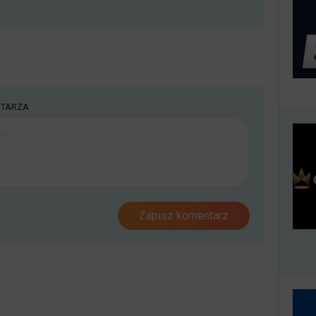
NTARZA
Zapisz komentarz