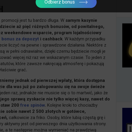
Odbierz bonus
H
a promocji jest tu bardzo długa. W
samym kasynie
dziecie aż pięć różnych bonusów, od powitalnego,
ez weekendowe wsparcie, program lojalnościowy
z
bonus za depozyt
i cashback
. W każdym przypadku
cie liczyć na pewne i sprawdzone działania. Niektóre z
 są w pełni odnawialne, dzięki czemu będziecie mogli je
kować więcej niż raz we wskazanym czasie. To jeden z
 atutów, które zawsze nakręcają atmosferę i pokazują
właściwie grać
.
niemy jednak od pierwszej wpłaty, która dostępna
ie dla was już po zalogowaniu się na swoje świeże
den raz, jednakże nie musicie się o to martwić, jako że
jego sprawą zyskacie nie tylko więcej kasy, nawet do
zestaw 200
free spinów
.
Kolejne kroki to chociażby
ie sobie nawet 2 500 złotych w gotówce,
ceń,
całkowicie za friko. Osoby, które lubią częstą grę i
tóry aktywny jest od pierwszego dnia użytkowania strony.
cie, a te następnie można wymieniać na prawdziwą