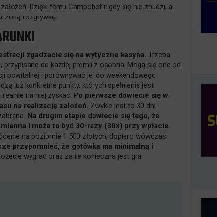
założeń. Dzięki temu Campobet nigdy się nie znudzi, a
arzoną rozgrywkę.
ARUNKI
estracji zgadzacie się na wytyczne kasyna.
Trzeba
 przypisane do każdej premii z osobna. Mogą się one od
akcji powitalnej i porównywać jej do weekendowego
ą już konkretne punkty, których spełnienie jest
 realnie na niej zyskać.
Po pierwsze dowiecie się w
asu na realizację założeń.
Zwykle jest to 30 dni,
 zabrane.
Na drugim etapie dowiecie się tego, że
mienna i może to być 30-razy (30x) przy wpłacie.
obrócenie na poziomie 1 500 złotych, dopiero wówczas
ze przypomnieć, że gotówka ma minimalną i
ożecie wygrać oraz za ile konieczna jest gra.