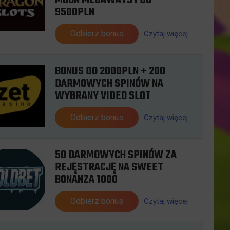
MOON MEGAWAYS I DO
9500PLN
Odbierz bonus
Czytaj więcej
BONUS DO 2000PLN + 200
DARMOWYCH SPINÓW NA
WYBRANY VIDEO SLOT
Odbierz bonus
Czytaj więcej
50 DARMOWYCH SPINÓW ZA
REJĘSTRACJĘ NA SWEET
BONANZA 1000
Odbierz bonus
Czytaj więcej