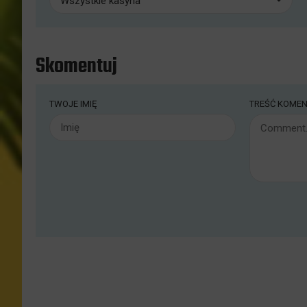
Skomentuj
TWOJE IMIĘ
TREŚĆ KOME