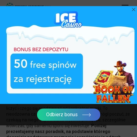
BONUSY-KASYNOWE
.COM
DARMOWE SPINY
BONUS POWITALNY
DARMOWY BONUS
WARUNKI PRZYZNAWANIA
BONUSÓW W KASYNIE CARIBIC
Promocje, to jest to jeden z najciekawszych tematów w
każdym potencjalnym kasynie
Jest to reguła także w cenionym
na świecie Caribic o którym chcielibyśmy tym razem napisać. To
właśnie wszelkiej maści premie pokazują, jak operatorzy dbają o
swoich klientów. Im więcej otrzymacie, tym naturalnie lepiej,
dlatego też dobrze mieć na uwadze to, na co możecie dokładnie
liczyć i czego się spodziewać od konkretnej marki. To
nieodzowna część dobrego operatora, by gracz mógł poczuć, że
Odbierz bonus
czekają na niego odpowiednio wysokie pieniądze, szczególnie
wówczas, gdy samemu sporo się inwestuje.
Poniżej
prezentujemy nasz poradnik, na podstawie którego