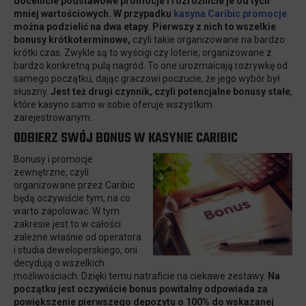
docenicie podstawowe promocje i rozróżnicie je od tych
mniej wartościowych. W przypadku
kasyna Caribic promocje
można podzielić na dwa etapy
.
Pierwszy z nich to wszelkie
bonusy krótkoterminowe,
czyli takie organizowane na bardzo
krótki czas. Zwykle są to wyścigi czy loterie, organizowane z
bardzo konkretną pulą nagród. To one urozmaicają rozrywkę od
samego początku, dając graczowi poczucie, że jego wybór był
słuszny.
Jest też drugi czynnik, czyli potencjalne bonusy stałe
,
które kasyno samo w sobie oferuje wszystkim
zarejestrowanym.
ODBIERZ SWÓJ BONUS W KASYNIE CARIBIC
Bonusy i promocje
zewnętrzne, czyli
organizowane przez Caribic
będą oczywiście tym, na co
warto zapolować. W tym
zakresie jest to w całości
zależne właśnie od operatora
i studia deweloperskiego, oni
decydują o wszelkich
możliwościach. Dzięki temu natraficie na ciekawe zestawy.
Na
początku jest oczywiście bonus powitalny odpowiada za
powiększenie pierwszego depozytu o 100% do wskazanej