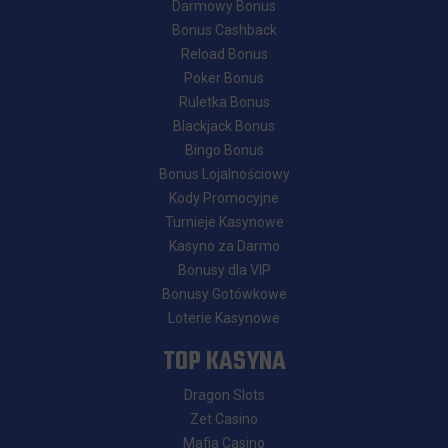
Darmowy Bonus
Bonus Cashback
Reload Bonus
Poker Bonus
Ruletka Bonus
Blackjack Bonus
Bingo Bonus
Bonus Lojalnościowy
Kody Promocyjne
Turnieje Kasynowe
Kasyno za Darmo
Bonusy dla VIP
Bonusy Gotówkowe
Loterie Kasynowe
TOP KASYNA
Dragon Slots
Zet Casino
Mafia Casino