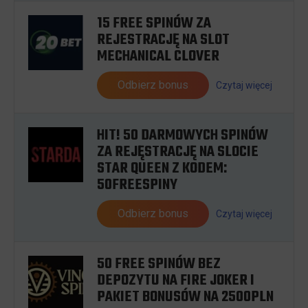
15 FREE SPINÓW ZA
REJESTRACJĘ NA SLOT
MECHANICAL CLOVER
Odbierz bonus
Czytaj więcej
HIT! 50 DARMOWYCH SPINÓW
ZA REJĘSTRACJĘ NA SLOCIE
STAR QUEEN Z KODEM:
50FREESPINY
Odbierz bonus
Czytaj więcej
50 FREE SPINÓW BEZ
DEPOZYTU NA FIRE JOKER I
PAKIET BONUSÓW NA 2500PLN