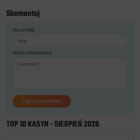
Skomentuj
TWOJE IMIĘ
TREŚĆ KOMENTARZA
Zapisz komentarz
TOP 10 KASYN - SIERPIEŃ 2026