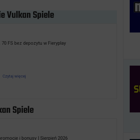
e Vulkan Spiele
 70 FS bez depozytu w Fieryplay
Czytaj więcej
an Spiele
promocje i bonusy | Sierpień 2026