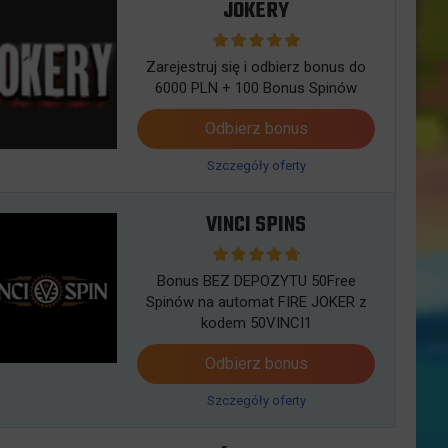
JOKERY
Zarejestruj się i odbierz bonus do
6000 PLN + 100 Bonus Spinów
Odbierz bonus
Szczegóły oferty
VINCI SPINS
Bonus BEZ DEPOZYTU 50Free
Spinów na automat FIRE JOKER z
kodem 50VINCI1
Odbierz bonus
Szczegóły oferty