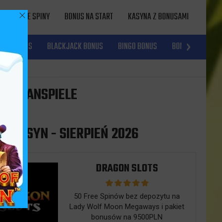
U
FREE SPINY
BONUS NA START
KASYNA Z BONUSAMI
TKA BONUS
BLACKJACK BONUS
BINGO BONUS
BONUS LOJALNO
VULKANSPIELE
10 KASYN - SIERPIEŃ 2026
DRAGON SLOTS
50 Free Spinów bez depozytu na
Lady Wolf Moon Megaways i pakiet
bonusów na 9500PLN