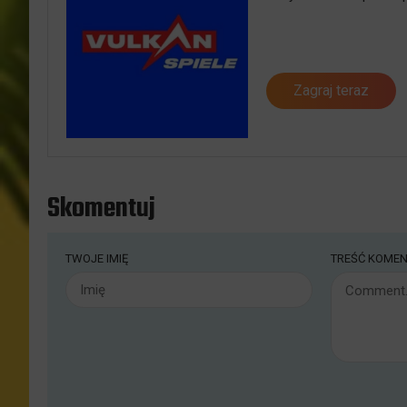
Zagraj teraz
Skomentuj
TWOJE IMIĘ
TREŚĆ KOME