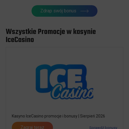
Zdrap swój bonus
Wszystkie Promocje w kasynie
IceCasino
Kasyno IceCasino promocje i bonusy | Sierpień 2026
Zagraj teraz
Sprawdź bonusy