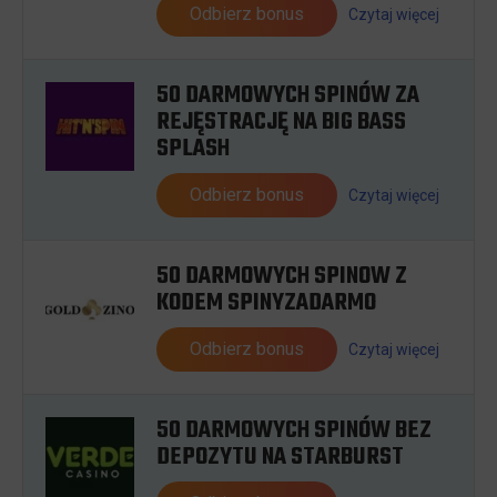
Odbierz bonus
Czytaj więcej
50 DARMOWYCH SPINÓW ZA
REJĘSTRACJĘ NA BIG BASS
SPLASH
Odbierz bonus
Czytaj więcej
50 DARMOWYCH SPINOW Z
KODEM SPINYZADARMO
Odbierz bonus
Czytaj więcej
50 DARMOWYCH SPINÓW BEZ
DEPOZYTU NA STARBURST