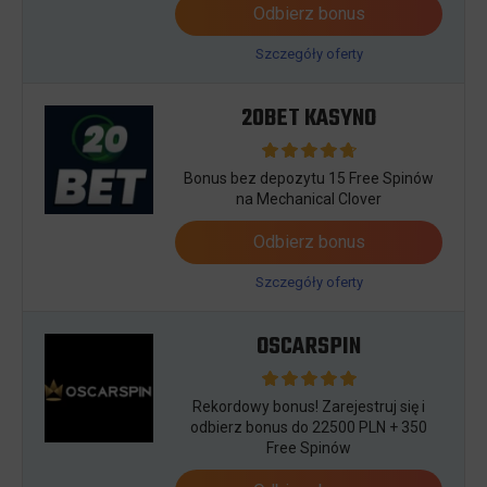
Odbierz bonus
Szczegóły oferty
20BET KASYNO
Bonus bez depozytu 15 Free Spinów
na Mechanical Clover
Odbierz bonus
Szczegóły oferty
OSCARSPIN
Rekordowy bonus! Zarejestruj się i
odbierz bonus do 22500 PLN + 350
Free Spinów