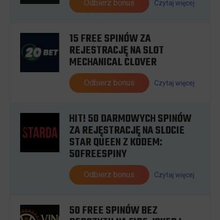
Odbierz bonus
Czytaj więcej
15 FREE SPINÓW ZA
REJESTRACJĘ NA SLOT
MECHANICAL CLOVER
Odbierz bonus
Czytaj więcej
HIT! 50 DARMOWYCH SPINÓW
ZA REJĘSTRACJĘ NA SLOCIE
STAR QUEEN Z KODEM:
50FREESPINY
Odbierz bonus
Czytaj więcej
50 FREE SPINÓW BEZ