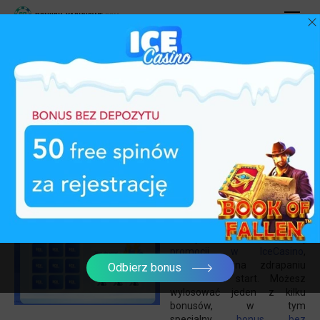
BONUSY-KASYNOWE
.COM
DARMOWE SPINY
BONUS POWITALNY
DARMOWY BONUS
BONUSY KASYNOWE
ICE CASINO BONUS
🎖 WYDRAP SWÓJ BONUS ZE
ZDRAPKĄ ICECASINO
Już teraz na każdego
pełnoletniego gracza czeka
wyjątkowa możliwość
skorzystania ze startowej
promocji w IceCasino
,
polegającej na zdrapaniu
Odbierz bonus
bonusu na start. Możesz
wylosować jeden z kilku
bonusów, w tym
specjalny
bonus bez