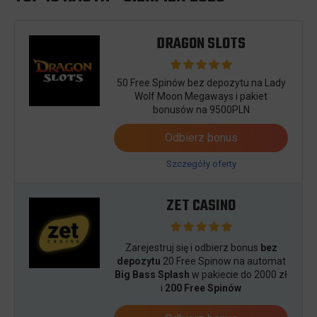
DRAGON SLOTS
50 Free Spinów bez depozytu na Lady
Wolf Moon Megaways i pakiet
bonusów na 9500PLN
Odbierz bonus
Szczegóły oferty
ZET CASINO
Zarejestruj się i odbierz bonus
bez
depozytu
20 Free Spinow na automat
Big Bass Splash
w pakiecie do 2000 zł
i
200 Free Spinów