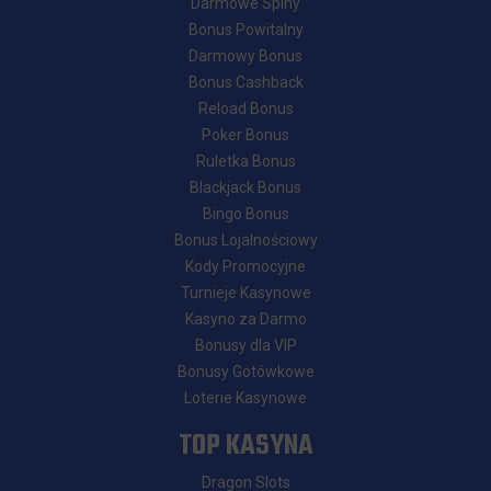
Darmowe Spiny
Bonus Powitalny
Darmowy Bonus
Bonus Cashback
Reload Bonus
Poker Bonus
Ruletka Bonus
Blackjack Bonus
Bingo Bonus
Bonus Lojalnościowy
Kody Promocyjne
Turnieje Kasynowe
Kasyno za Darmo
Bonusy dla VIP
Bonusy Gotówkowe
Loterie Kasynowe
TOP KASYNA
Dragon Slots