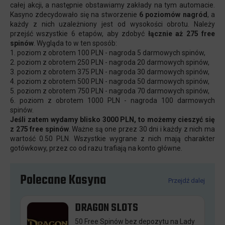
całej akcji, a następnie obstawiamy zakłady na tym automacie.
Kasyno zdecydowało się na stworzenie
6 poziomów nagród
, a
każdy z nich uzależniony jest od wysokości obrotu. Należy
przejść wszystkie 6 etapów, aby zdobyć
łącznie aż 275 free
spinów
. Wygląda to w ten sposób:
1. poziom z obrotem 100 PLN - nagroda 5 darmowych spinów,
2. poziom z obrotem 250 PLN - nagroda 20 darmowych spinów,
3. poziom z obrotem 375 PLN - nagroda 30 darmowych spinów,
4. poziom z obrotem 500 PLN - nagroda 50 darmowych spinów,
5. poziom z obrotem 750 PLN - nagroda 70 darmowych spinów,
6. poziom z obrotem 1000 PLN - nagroda 100 darmowych
spinów.
Jeśli zatem wydamy blisko 3000 PLN, to możemy cieszyć się
z 275 free spinów
. Ważne są one przez 30 dni i każdy z nich ma
wartość 0.50 PLN. Wszystkie wygrane z nich mają charakter
gotówkowy, przez co od razu trafiają na konto główne.
Polecane Kasyna
Przejdź dalej
DRAGON SLOTS
50 Free Spinów bez depozytu na Lady