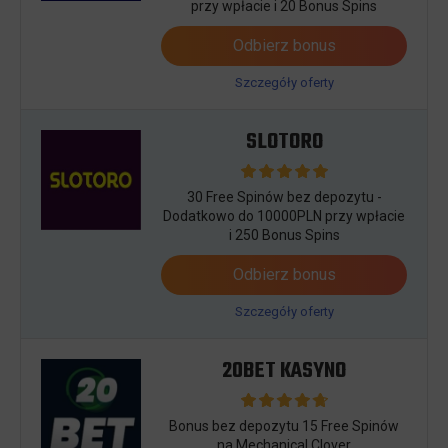
przy wpłacie i 20 Bonus Spins
Odbierz bonus
Szczegóły oferty
SLOTORO
30 Free Spinów bez depozytu -
Dodatkowo do 10000PLN przy wpłacie
i 250 Bonus Spins
Odbierz bonus
Szczegóły oferty
20BET KASYNO
Bonus bez depozytu 15 Free Spinów
na Mechanical Clover