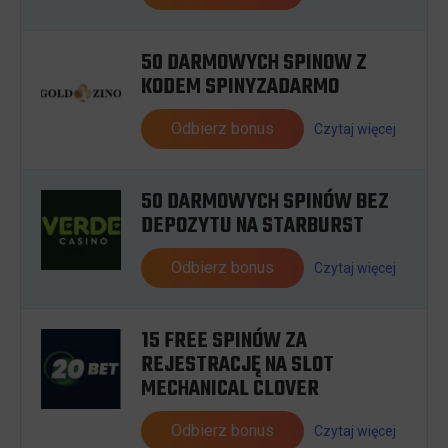
50 DARMOWYCH SPINOW Z
KODEM SPINYZADARMO
Odbierz bonus
Czytaj więcej
50 DARMOWYCH SPINÓW BEZ
DEPOZYTU NA STARBURST
Odbierz bonus
Czytaj więcej
15 FREE SPINÓW ZA
REJESTRACJĘ NA SLOT
MECHANICAL CLOVER
Odbierz bonus
Czytaj więcej