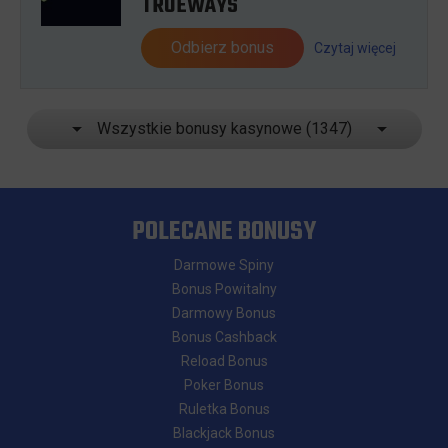
TRUEWAYS
Odbierz bonus
Czytaj więcej
Wszystkie bonusy kasynowe
(1347)
POLECANE BONUSY
Darmowe Spiny
Bonus Powitalny
Darmowy Bonus
Bonus Cashback
Reload Bonus
Poker Bonus
Ruletka Bonus
Blackjack Bonus