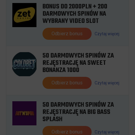
BONUS DO 2000PLN + 200
DARMOWYCH SPINÓW NA
WYBRANY VIDEO SLOT
Odbierz bonus
Czytaj więcej
50 DARMOWYCH SPINÓW ZA
REJĘSTRACJĘ NA SWEET
BONANZA 1000
Odbierz bonus
Czytaj więcej
50 DARMOWYCH SPINÓW ZA
REJĘSTRACJĘ NA BIG BASS
SPLASH
Odbierz bonus
Czytaj więcej