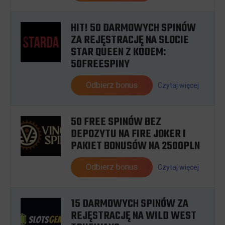
HIT! 50 DARMOWYCH SPINÓW
ZA REJĘSTRACJĘ NA SLOCIE
STAR QUEEN Z KODEM:
50FREESPINY
Odbierz bonus
Czytaj więcej
50 FREE SPINÓW BEZ
DEPOZYTU NA FIRE JOKER I
PAKIET BONUSÓW NA 2500PLN
Odbierz bonus
Czytaj więcej
15 DARMOWYCH SPINÓW ZA
REJĘSTRACJĘ NA WILD WEST