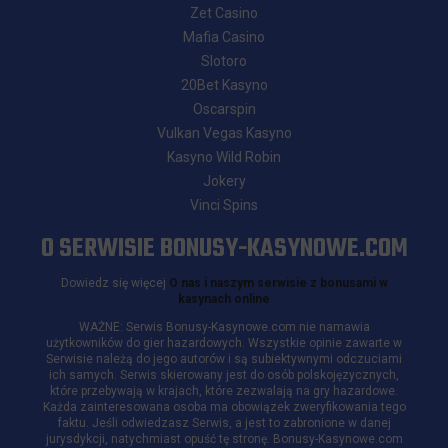
Zet Casino
Mafia Casino
Slotoro
20Bet Kasyno
Oscarspin
Vulkan Vegas Kasyno
Kasyno Wild Robin
Jokery
Vinci Spins
O SERWISIE BONUSY-KASYNOWE.COM
Dowiedz się więcej
O nas i naszym serwisie z bonusami w
kasynach online
WAŻNE: Serwis Bonusy-Kasynowe.com nie namawia
użytkowników do gier hazardowych. Wszystkie opinie zawarte w
Serwisie należą do jego autorów i są subiektywnymi odczuciami
ich samych. Serwis skierowany jest do osób polskojęzycznych,
które przebywają w krajach, które zezwalają na gry hazardowe.
Każda zainteresowana osoba ma obowiązek zweryfikowania tego
faktu. Jeśli odwiedzasz Serwis, a jest to zabronione w danej
jurysdykcji, natychmiast opuść tę stronę. Bonusy-Kasynowe.com