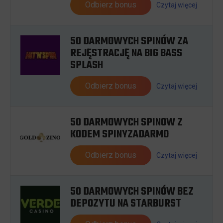
Odbierz bonus
Czytaj więcej
50 DARMOWYCH SPINÓW ZA
REJĘSTRACJĘ NA BIG BASS
SPLASH
Odbierz bonus
Czytaj więcej
50 DARMOWYCH SPINOW Z
KODEM SPINYZADARMO
Odbierz bonus
Czytaj więcej
50 DARMOWYCH SPINÓW BEZ
DEPOZYTU NA STARBURST