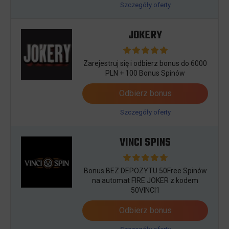
Szczegóły oferty
JOKERY
Zarejestruj się i odbierz bonus do 6000
PLN + 100 Bonus Spinów
Odbierz bonus
Szczegóły oferty
VINCI SPINS
Bonus BEZ DEPOZYTU 50Free Spinów
na automat FIRE JOKER z kodem
50VINCI1
Odbierz bonus