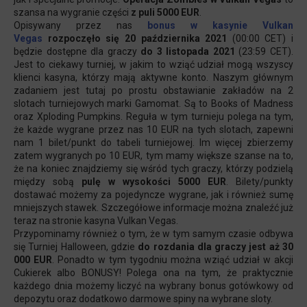
szansa na wygranie części
z puli 5000 EUR
.
Opisywany przez nas
bonus w kasynie Vulkan
Vegas
rozpoczęło się 20 października 2021
(00:00 CET) i
będzie dostępne dla graczy
do 3 listopada 2021
(23:59 CET).
Jest to ciekawy turniej, w jakim to wziąć udział mogą wszyscy
klienci kasyna, którzy mają aktywne konto. Naszym głównym
zadaniem jest tutaj po prostu obstawianie zakładów na 2
slotach turniejowych marki Gamomat. Są to Books of Madness
oraz Xploding Pumpkins. Reguła w tym turnieju polega na tym,
że każde wygrane przez nas 10 EUR na tych slotach, zapewni
nam 1 bilet/punkt do tabeli turniejowej. Im więcej zbierzemy
zatem wygranych po 10 EUR, tym mamy większe szanse na to,
że na koniec znajdziemy się wśród tych graczy, którzy podzielą
między sobą
pulę w wysokości 5000 EUR
. Bilety/punkty
dostawać możemy za pojedyncze wygrane, jak i również sumę
mniejszych stawek. Szczegółowe informacje można znaleźć już
teraz na stronie kasyna Vulkan Vegas.
Przypominamy również o tym, że w tym samym czasie odbywa
się Turniej Halloween, gdzie
do rozdania dla graczy jest aż 30
000 EUR
. Ponadto w tym tygodniu można wziąć udział w akcji
Cukierek albo BONUSY! Polega ona na tym, że praktycznie
każdego dnia możemy liczyć na wybrany bonus gotówkowy od
depozytu oraz dodatkowo darmowe spiny na wybrane sloty.