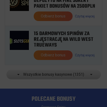
DEPOZYTU NA FIRE JOKER I
PAKIET BONUSÓW NA 2500PLN
Odbierz bonus
Czytaj więcej
15 DARMOWYCH SPINÓW ZA
REJĘSTRACJĘ NA WILD WEST
TRUEWAYS
Odbierz bonus
Czytaj więcej
Wszystkie bonusy kasynowe
(1351)
POLECANE BONUSY