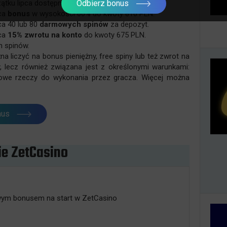
ątku lipca dostępne były takie promocje jak:
Odbierz bonus
pca
bonus
w wysokości 60% do kwoty 810 PLN.
pca 40 lub 80
darmowych spinów
za depozyt.
pca
15% zwrotu na konto
do kwoty 675 PLN.
h spinów.
 liczyć na bonus pieniężny, free spiny lub też zwrot na
y, lecz również związana jest z określonymi warunkami:
kowe rzeczy do wykonania przez gracza. Więcej można
nus
ie ZetCasino
owym bonusem na start w ZetCasino