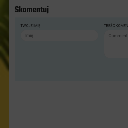
Skomentuj
TWOJE IMIĘ
TREŚĆ KOME