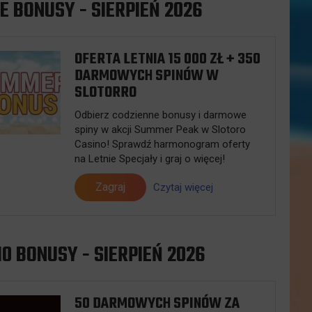
 BONUSY - SIERPIEŃ 2026
OFERTA LETNIA 15 000 ZŁ + 350
DARMOWYCH SPINÓW W
SLOTORRO
Odbierz codzienne bonusy i darmowe
spiny w akcji Summer Peak w Slotoro
Casino! Sprawdź harmonogram oferty
na Letnie Specjały i graj o więcej!
Zagraj
Czytaj więcej
10 BONUSY - SIERPIEŃ 2026
50 DARMOWYCH SPINÓW ZA