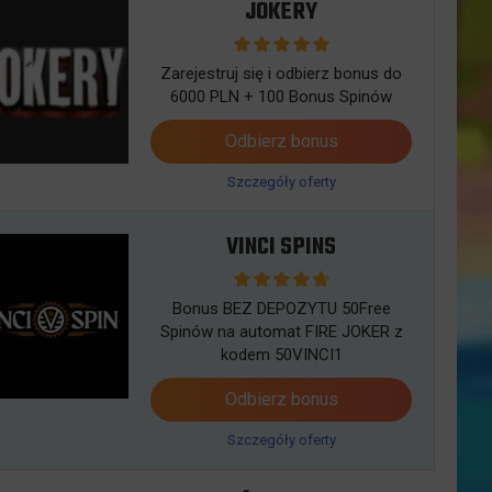
JOKERY
Zarejestruj się i odbierz bonus do
6000 PLN + 100 Bonus Spinów
Odbierz bonus
Szczegóły oferty
VINCI SPINS
Bonus BEZ DEPOZYTU 50Free
Spinów na automat FIRE JOKER z
kodem 50VINCI1
Odbierz bonus
Szczegóły oferty