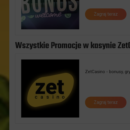
Zagraj teraz
Wszystkie Promocje w kasynie Zet
ZetCasino - bonusy, gry
Zagraj teraz