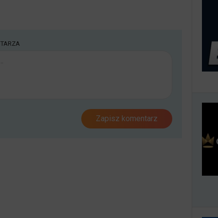
NTARZA
Zapisz komentarz