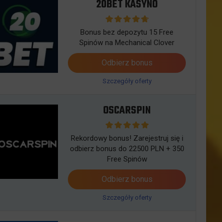
20BET KASYNO
Bonus bez depozytu 15 Free
Spinów na Mechanical Clover
Odbierz bonus
Szczegóły oferty
OSCARSPIN
Rekordowy bonus! Zarejestruj się i
odbierz bonus do 22500 PLN + 350
Free Spinów
Odbierz bonus
Szczegóły oferty