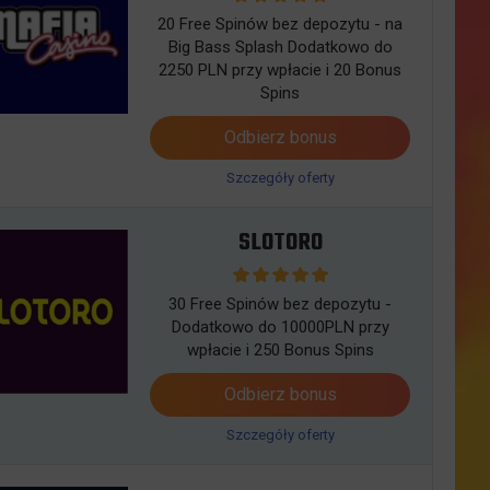
20 Free Spinów bez depozytu - na
Big Bass Splash Dodatkowo do
2250 PLN przy wpłacie i 20 Bonus
Spins
Odbierz bonus
Szczegóły oferty
SLOTORO
30 Free Spinów bez depozytu -
Dodatkowo do 10000PLN przy
wpłacie i 250 Bonus Spins
Odbierz bonus
Szczegóły oferty